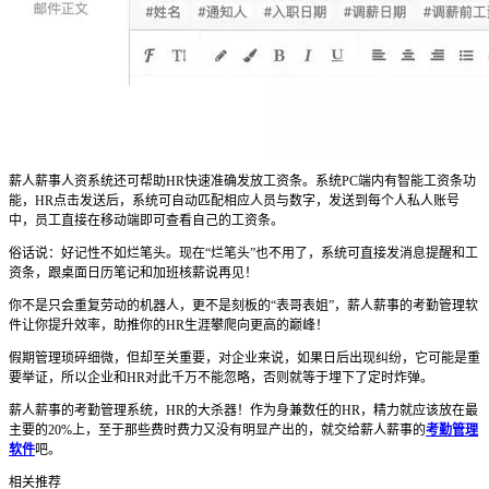
薪人薪事人资系统还可帮助HR快速准确发放工资条。系统PC端内有智能工资条功
能，HR点击发送后，系统可自动匹配相应人员与数字，发送到每个人私人账号
中，员工直接在移动端即可查看自己的工资条。
俗话说：好记性不如烂笔头。现在“烂笔头”也不用了，系统可直接发消息提醒和工
资条，跟桌面日历笔记和加班核薪说再见！
你不是只会重复劳动的机器人，更不是刻板的“表哥表姐”，薪人薪事的考勤管理软
件让你提升效率，助推你的HR生涯攀爬向更高的巅峰！
假期管理琐碎细微，但却至关重要，对企业来说，如果日后出现纠纷，它可能是重
要举证，所以企业和HR对此千万不能忽略，否则就等于埋下了定时炸弹。
薪人薪事的考勤管理系统，HR的大杀器！作为身兼数任的HR，精力就应该放在最
主要的20%上，至于那些费时费力又没有明显产出的，就交给薪人薪事的
考勤管理
软件
吧。
相关推荐