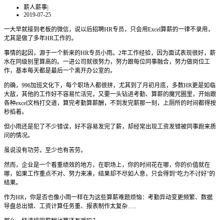
薪人薪事
|
2019-07-25
一大早就接到老板的微信，说以后招聘HR专员，只会用Excel算薪的一律不录用，
尤其是做了多年HR工作的。
事情的起因，源于一个新来的HR专员小雨。2年工作经验，因为面试表现很好，薪
水在同级别里算高的。一进公司就很努力，努力跟每位同事融合，努力做岗位工
作，基本每天都是最后一个离开办公室的。
的确，996加班文化下，每个职场人都很拼，尤其到了月初月底，多数HR更是如临
大敌，其他的工作好不容易忙活完，又要一头钻进考勤、算薪的魔咒圈里，开始跟
各种excel文档打交道，算完考勤算薪酬，不到发完薪那一刻，上厕所的时间都得按
秒掐着。
但小雨还是犯了不少错误，好不容易发完了薪，却经常出现工资发错被同事跑来质
问的情况。
虽说没有功劳，至少也有苦劳。
然而，企业是一个看重绩效的地方，在职场上，你的时间花在哪，你的价值就在
哪，如果工作重点不对、努力来凑，结果却不尽如人意，只会得到“吃力不讨好”的
结果。
作为HR，你是否也像小雨一样在为这些算薪难题烦恼：考勤异动变更频繁、数据
导盘总出错、工资计算任务重、报表制作太复杂…..