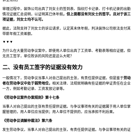
审理过程中，装饰公司出具了刘女士的签到表、指纹打卡记录、打卡机记录的出勤
情况证据汇总说明，以证明其已休年假
，但上面都没有刘女士的签字。且对于该三
项证据，刘女士均不认可。
据此，法院支持了刘女士的诉讼请求，认定其未休年假，判决装饰公司依法支付其
带薪年假工资差额。
▼▼▼
为什么在大量劳动争议案中，即使用人单位出具了工资单、考勤表等相应证据，但
无员工签字，单位败诉的风险还是这么大呢？
二、没有员工签字的证据没有效力
一般情况下，劳动争议当事人对自己提出的主张，有责任提供证据，但是鉴于
劳动
者在劳动争议中处于弱势地位，
相关法律、法规就明确有些证据的举证责任在企业
一方，例如考勤记录、工资发放记录等。
《劳动争议案件办案规则》第十七条
当事人对自己提出的主张有责任提供证据。与争议事项有关的证据属于用人单位掌
握管理的，用人单位应当提供；用人单位不提供的，应当承担不利后果。
《劳动争议调解仲裁法》第六条
发生劳动争议，当事人对自己提出的主张，有责任提供证据。与争议事项有关的证