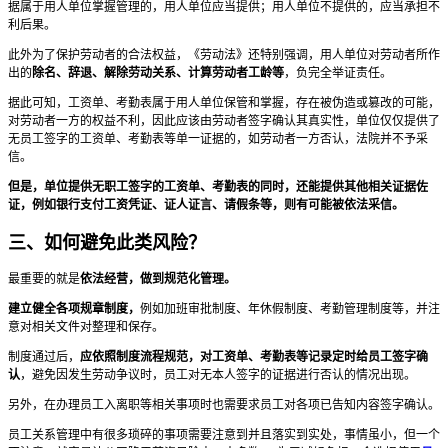
据属于用人单位掌握管理的，用人单位应当提供；用人单位不提供的，应当承担不
利后果。
此外为了保护劳动者的合法权益，《劳动法》还特别强调，用人单位对劳动者所作
出的
除名、辞退、解除劳动关系、计算劳动者工龄等
，负完全举证责任。
据此可知，工资单、考勤表属于用人单位保管和掌握，存在被伪造或篡改的可能，
对劳动者一方的权益不利，因此应该由劳动者签字确认其真实性，单位仅仅提供了
无员工签字的工资单、考勤表等单一证据的，如劳动者一方否认，法院并不予采
信。
但是，单位提供无职工签字的工资单、考勤表的同时，还能提供其他相关证据佐
证，例如银行支付工资凭证、证人证言、请假条等，则有可能被依法采信。
三、如何避免此类风险？
最重要的就是
依法经营，做到规范化管理。
建立健全各项规章制度，
例如加班审批制度、年休假制度、考勤管理制度等，并注
意对相关文件对整理和保存。
制度通过后，
应依照制度流程规范，对工资单、考勤表等记录定时给员工签字确
认
，避免因发生劳动争议时，员工对无本人签字的证据进行否认的情况出现。
另外，在办理员工入离职等相关事项时也需要求员工对各项已告知内容签字确认。
员工关系管理中有很多琐碎的事项需要注意到并且落实到实处，事情虽小，但一个