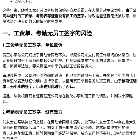
2020-01-25
这些年来，随着国家对劳动者权益保护的愈发重视，在大量劳动争议案中，
由于公
司举证时的工资单、考勤表等证据没有员工的签字，
导致这些证据无法被认可，法
院依法判决公司败诉的情况时有发生。
一、工资单、考勤无员工签字的风险
1.工资单无员工签字，单位败诉
员工小李与公司终止了劳动合同后不久，以原公司未支付其工作期间的休息日、法
定节假日加班工资为由提起劳动仲裁。仲裁委裁决支持小李的请求后，原单位不
服，起诉至法院，要求撤回对小李的加班工资赔偿请求。
审理过程中，公司称小李的确加过班，但已支付过加班工资，并出具了小李的《工
资单汇总表及明细说明》进行举证，以证明其已拿到各类加班工资。由
于该项证明
单上无小李的签字，小李也对此进行了否认。
据此，法院根据现有证据裁定公司存在拖欠小李加班工资的情形，并判决小李胜
诉。
2.考勤表无员工签字，没有效力
刘女士在某装饰公司上班，在劳动合同期未满时，公司以刘女士工作中存在重大失
误为由提前解除劳动合同。刘女士向当地申请劳动仲裁，要求原单位支付加班工
资、未休年假工资、解除劳动合同经济补偿金。装饰公司并不买账，遂将此案件起
诉至法院。