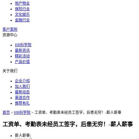
地产物业
保险行业
文化娱乐
金融行业
客户案例
资源中心
HR科学院
最新资讯
精彩活动
产品价值
关于我们
企业介绍
加入我们
最新动态
渠道合作
推荐有礼
首页
>
HR科学院
>
工资单、考勤表未经员工签字，后患无穷！-薪人薪事
工资单、考勤表未经员工签字，后患无穷！-薪人薪事
薪人薪事
|