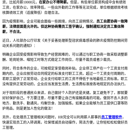
资，比如月薪10000元，
在家办公不得降薪。
但是，有些单位薪资构成中含有绩效
工资，在家办公，效率降低，一些出外勤的工作等等无法完成，单位根据绩效考核
核算绩效工资（适度降低）合理合法。
因为疫情影响，企业可能会面临一些困境，向员工说明情况，
员工自愿协商一致降
薪，法律层面是允许的。但这种协商需员工签字确认，强制通知决定员工集体降
薪，不合法。
近日，人社部办公厅印发《关于妥善处理新型冠状病毒感染的肺炎疫情防控期间劳
动关系问题的通知》：
明确企业因受疫情影响导致生产经营困难的，可以通过与职工协商一致采取调整薪
酬、轮岗轮休、缩短工时等方式稳定工作岗位，尽量不裁员或者少裁员。
同时，符合条件的企业，可按规定享受稳岗补贴。企业停工停产在一个工资支付周
期内的，企业应按劳动合同规定的标准支付职工工资。超过一个工资支付周期的，
若职工提供了正常劳动，企业支付给职工的工资不得低于当地最低工资标准。职工
没有提供正常劳动的，企业应当发放生活费，生活费标准按各地规定的办法执行。
对于现阶段的普通民众来讲，自己做好个人防护还是关键。复工避免不了，那就要
好好保护自己。千万要注意，尽量不要让自己有接触病毒的可能。做到不去人多的
地方、勤洗手、勤通风，均衡饮食、加强锻炼。如果企业能够为员工提供口罩等防
护用品，则是更加人性化的做法！
另外，在处理员工管理相关问题时，HR完全可以利用薪人薪事的
员工管理软件
，
快速实现员工的入转调离，社保增减员自动操作，简洁方便，让你轻松松松做好员
工管理。