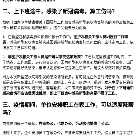
二、上下班途中，感染了新冠病毒，算工伤吗？
根据《国家卫生健康委关于因履行工作职责感染新型冠状病毒肺炎的医护及相关工
作人员有关保障问题的通知》，这个问题要分为两类：
1、在新型冠状病毒肺炎预防和救治工作中，
医护及相关工作人员因履行工作职
责，
感染新型冠状病毒肺炎或因感染新型冠状病毒肺炎死亡的，应认定为工伤，依
法享受工伤保险待遇。
2、
非医护及相关工作人员是否可以享受这项政策？
工伤认定需根据工作时间、工
作地点、工作原因，进行综合认定。因为新型冠状病毒引发的感染场所较多，出门
买菜也可能导致感染，很难认定感染一定是发生在单位，建议大家做好防护措施。
因为本次新型冠状病毒引发的感染场所较多，有可能是在休息时间感染的，很难判
断是否是在职业工作中感染的。原则上，在上下班途中，受到非本人主要责任的交
通事故或者城市轨道交通、客运轮渡、火车事故伤害的算工伤。
对于在上下班途中
感染疫情不应该做类比推理，即上下班途中感染新型肺炎是不属于工伤。
三、疫情期间，单位安排职工在家工作，可以适度降薪
吗？
首先要明确一个概念
，在家办公，也是办公，劳动者也提供了劳动。
原则上来讲，企业安排员工在家办公，应该正常支付员工工资，假设员工是固定工