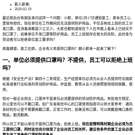
薪人薪事
|
2020-02-19
最近就后台有朋友来问这样一个问题：小薪，单位2月17日通知复工，原本员工心
里就有担忧，现在单位在工作期间还无法提供防护用品，不仅没有给上班的员工分
发口罩，连消毒液都是少之又少。大家也都知道现在个人在市面上基本上已经买不
到口罩了，如果单位不发口罩等防护用品，员工上班就存在很大的风险，此时身为
劳动者可以拒绝单位复工要求吗？
病毒肆虐，复工在即。企业有义务提供口罩吗？跟小薪来一起来了解下！
一、单位必须提供口罩吗？不提供，员工可以拒绝上班
吗？
根据《安全生产法》第四十二条规定，生产经营单位必须为从业人员提供符合国家
标准或者行业标准的劳动防护用品，并监督、教育从业人员按照使用规则佩戴、使
用。
但对一般企业而言，口罩并不是单位必须要提供的劳动防护用品。有些地方规定，
办公室也可以不戴口罩。如广东省疾控中心的口罩使用指南可以供大家参考：通风
良好的办公室不需要佩戴口罩。正常工作时，如果没有口罩，可以佩戴遮掩口鼻的
物品，勤洗勤换。
所以员工不能以单位不提供口罩为由，拒绝上班。
但在疫情特殊时期企业必须为员
工提供口罩，同时这也充分体现了企业对员工的关怀，建议有条件的复工企业必须
要为员工准备些口罩和防疫备品。