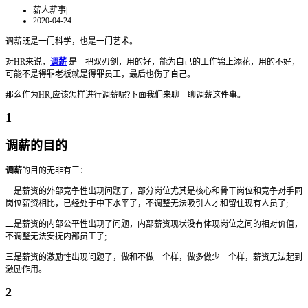
薪人薪事
|
2020-04-24
调薪既是一门科学，也是一门艺术。
对HR来说，
调薪
是一把双刃剑，用的好，能为自己的工作锦上添花，用的不好，
可能不是得罪老板就是得罪员工，最后也伤了自己。
那么作为HR,应该怎样进行调薪呢?下面我们来聊一聊调薪这件事。
1
调薪的目的
调薪
的目的无非有三：
一是薪资的外部竞争性出现问题了，部分岗位尤其是核心和骨干岗位和竞争对手同
岗位薪资相比，已经处于中下水平了，不调整无法吸引人才和留住现有人员了;
二是薪资的内部公平性出现了问题，内部薪资现状没有体现岗位之间的相对价值，
不调整无法安抚内部员工了;
三是薪资的激励性出现问题了，做和不做一个样，做多做少一个样，薪资无法起到
激励作用。
2