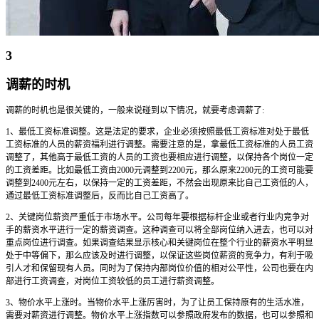
3
调薪的时机
调薪的时机也是很关键的，一般来说碰到以下情况，就要考虑调薪了:
1、最低工资标准调整。这是法定的要求，企业必须按照最低工资标准对处于最低
工资标准的人员的薪资福利进行调整。需要注意的是，拿最低工资标准的人员工资
调整了，其他高于最低工资的人员的工资也要相应进行调整，以保持各个岗位一定
的工资差距。比如最低工资由2000元调整到2200元，那么原来2200元的工资可能要
调整到2400元左右，以保持一定的工资差距，不然会出现原来比自己工资低的人，
通过最低工资标准调整后，反而比自己工资高了。
2、关键岗位薪资严重低于市场水平。公司每年要根据标杆企业或者行业内竞争对
手的薪资水平进行一定的薪资调查。这种调查可以将全部岗位纳入进去，也可以对
重点岗位进行调查。如果调查结果显示核心和关键岗位在整个行业的薪资水平明显
处于中等偏下，那么应该及时进行调整，以保证这些岗位薪资的竞争力，有利于吸
引人才和保留现有人员。同时为了保持内部岗位价值的相对公平性，公司也要在内
部进行工资调查，对岗位工资较低的员工进行薪资调整。
3、物价水平上涨时。当物价水平上涨厉害时，为了让员工保持原有的生活水准，
需要对薪资进行调整。物价水平上涨指数可以参照政府发布的数据，也可以参照和