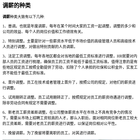
调薪的种类
调薪
种类大致有以下几种:
1、普调。也就是年度调薪，每年在某个时间大家的工资一起调整，调整的多少和
公司的效益、每个人的岗位价值和工作绩效有关。
2、特别调整。主要是针对一些薪资水平低于市场价值的高级管理人员和高级技术
人员进行调整，对做出特别贡献的人员调薪。
3、法定工资调整。每年各地区都会对当地的最低工资标准进行调整，HR就要对内
部人员的工资进行梳理，确保员工的工资不能低于最低工资标准。值得注意的是有
些地区规定员工按照全勤提供了劳动，扣除了个人承担的社保和公积金外，实发工
资不能低于最低工资标准。
4、晋升调整。员工在技术或者管理上晋升了，按照公司的规定，对他们的薪资进
行调整。
5、试用期转正调整。员工试用期转正了，按照规定对员工的薪资待遇进行调整，
除非劳动合同有规定不需要调整。
6、新老员工薪资差距调整。在公司整体薪资水平在市场上不具有竞争力的情况
下，需要从市场上招聘工资较高的人才，那么入职后，面对相同岗位新老员工较大
的工资差距，需要对老员工的薪资进行调整，以保证岗位相对公平性。
7、挽留调薪。为了挽留将要离职的员工，对其进行调薪。