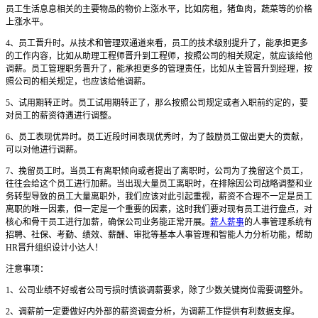
员工生活息息相关的主要物品的物价上涨水平，比如房租，猪鱼肉，蔬菜等的价格
上涨水平。
4、员工晋升时。从技术和管理双通道来看，员工的技术级别提升了，能承担更多
的工作内容，比如从助理工程师晋升到工程师，按照公司的相关规定，就应该给他
调薪。员工管理职务晋升了，能承担更多的管理责任，比如从主管晋升到经理，按
照公司的相关规定，也应该给他调薪。
5、试用期转正时。员工试用期转正了，那么按照公司规定或者入职前约定的，要
对员工的薪资待遇进行调整。
6、员工表现优异时。员工近段时间表现优秀时，为了鼓励员工做出更大的贡献，
可以对他进行调薪。
7、挽留员工时。当员工有离职倾向或者提出了离职时，公司为了挽留这个员工，
往往会给这个员工进行加薪。当出现大量员工离职时，在排除因公司战略调整和业
务转型导致的员工大量离职外，我们应该对此引起重视，薪资不合理不一定是员工
离职的唯一因素，但一定是一个重要的因素，这时我们要对现有员工进行盘点，对
核心和骨干员工进行加薪，确保公司业务能正常开展。
薪人薪事
的人事管理系统有
招聘、社保、考勤、绩效、薪酬、审批等基本人事管理和智能人力分析功能，帮助
HR晋升组织设计小达人！
注意事项：
1、公司业绩不好或者公司亏损时慎谈调薪要求，除了少数关键岗位需要调整外。
2、调薪前一定要做好内外部的薪资调查分析，为调薪工作提供有利数据支撑。