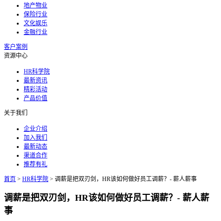
地产物业
保险行业
文化娱乐
金融行业
客户案例
资源中心
HR科学院
最新资讯
精彩活动
产品价值
关于我们
企业介绍
加入我们
最新动态
渠道合作
推荐有礼
首页
>
HR科学院
>
调薪是把双刃剑，HR该如何做好员工调薪？- 薪人薪事
调薪是把双刃剑，HR该如何做好员工调薪？- 薪人薪
事