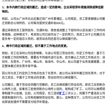
工而言出行更方便，劳动合同还是可以继续履行。
3、本市内跨行政区域的搬迁，造成一定的影响，企业采取弥补措施消除或降低影
响的。
例如，公司从广州市白云区搬迁到广州市黄埔区，公司规定，员工愿意跟随公司搬
迁到新办公场所的，公司每月提供交通补贴600元。
通过采取给员工提供班车、交通补贴、宿舍或调整上下班时间以适当减少工作时间
等措施，这种情况下，考虑到公司已经作出了一定的努力，而员工对于公司搬迁也
是负有一定的容忍义务的，故劳动合同还是可以继续履行的。
4、跨市行政区域的搬迁，但不属于工作地点的变更。
例如，员工在深圳公司任职销售，与该公司签订劳动合同，约定工作地点：基于乙
方销售工作的特殊性，需要在不同城市进行业务，双方确认乙方的工作地点为：深
圳市、东莞市、广州市、佛山市、珠海市、中山市。后公司基于业务发展需要，决
定整体搬迁到东莞市常平镇。
因公司与员工约定的工作地点包含了东莞市，故公司从深圳市搬迁到东莞市，对于
员工而言，不属于工作地点的变更，劳动合同可以继续履行。
公司搬迁，属于劳动合同履行范畴的，员工应继续履行劳动合同，即员工应到新办
公场所上班，如果员工拒绝到新办公场所上班的，就构成了旷工，公司可以按照规
章制度予以处理。比如，公司规定，员工连续
旷工
三天以上，则属于严重违反公司
规章制度的行为，公司有权解除劳动合同。那么，这种情况下，公司可以对员工作
出辞退处理并不需要支付经济补偿金。