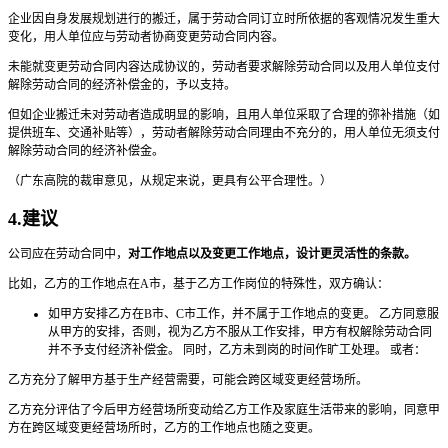
企业因自身发展规划进行的搬迁，属于劳动合同订立时所依据的客观情况发生重大
变化，用人单位应与劳动者协商变更劳动合同内容。
未能就变更劳动合同内容达成协议的，劳动者要求解除劳动合同以及用人单位支付
解除劳动合同的经济补偿金的，予以支持。
但如企业搬迁未对劳动者造成明显的影响，且用人单位采取了合理的弥补措施（如
提供班车、交通补贴等），劳动者解除劳动合同理由不充分的，用人单位无须支付
解除劳动合同的经济补偿金。
（广东高院的裁审意见，从规定来说，更具有公平合理性。）
4.建议
公司应在劳动合同中，
对工作地点以及变更工作地点，设计更灵活性的条款。
比如，乙方的工作地点在A市，基于乙方工作岗位的特殊性，双方确认：
如甲方安排乙方在B市、C市工作，并不属于工作地点的变更。 乙方同意服
从甲方的安排，否则，视为乙方不服从工作安排，甲方有权解除劳动合同
并不予支付经济补偿金。 同时，乙方未到岗的时间作旷工处理。 或者：
乙方充分了解甲方基于生产经营需要，可能会跨区域变更经营场所。
乙方充分评估了今后甲方经营场所变动给乙方工作及家庭生活带来的影响，同意甲
方在跨区域变更经营场所时，乙方的工作地点也随之变更。