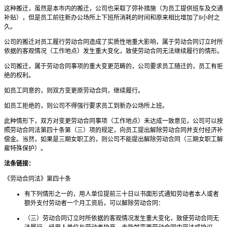
这种搬迁，虽然是本市内的搬迁，公司也采取了弥补措施（为员工提供班车及交通
补贴），但是员工前往新办公场所上下班所消耗的时间和原来相比增加了8小时之
久。
公司的搬迁对员工履行劳动合同造成了实质性地重大影响，属于劳动合同订立时所
依据的客观情况（工作地点）发生重大变化，致使劳动合同无法继续履行的情形。
公司搬迁，属于劳动合同事项的重大变更范畴的，公司要求员工随迁的，员工有拒
绝的权利。
如员工同意的，则双方变更原劳动合同，继续履行。
如员工拒绝的，则公司不得强行要求员工到新办公场所上班。
此种情形下，双方对变更劳动合同事项（工作地点）未达成一致意见，公司可以按
照劳动合同法第四十条第（三）项的规定，向员工提出解除劳动合同并支付经济补
偿金。当然，如果是三期女职工的，则公司不能提出解除劳动合同（三期女职工解
雇特殊保护）。
法条链接：
《劳动合同法》第四十条
有下列情形之一的，用人单位提前三十日以书面形式通知劳动者本人或者
额外支付劳动者一个月工资后，可以解除劳动合同：
（三）劳动合同订立时所依据的客观情况发生重大变化，致使劳动合同无