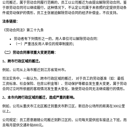
公司搬迁，属于劳动合同履行范畴的，员工以公司搬迁为由提出解除劳动合同，鉴
于原劳动合同可以继续履行，这种情况下，不认定公司属于未依照约定提供劳动条
件或劳动保护的情形，员工主张被迫解除劳动合同的经济补偿金，不应支持。
法条链接：
《劳动合同法》第三十九条
劳动者有下列情形之一的，用人单位可以解除劳动合同：
（一）严重违反用人单位的规章制度的；
（二）劳动合同事项重大变更范畴：
1、跨市行政区域的搬迁。
例如，公司从上海市搬迁到江苏省常州市。
司法实务中，一般认为，跨市行政区域的搬迁， 对于员工的劳动基准（如：最低
工资标准、社会保险、住房公积金等）、劳动保护等都会发生重大变更，属于劳动
合同订立时所依据的客观情况发生重大变化，致使劳动合同无法继续履行的情形。
2、本市内跨行政区域的搬迁，造成严重的影响。
例如，公司从重庆市江北区搬迁到重庆市黔江区，新旧办公场所的距离在300公里
以上。
公司规定：员工愿意跟随公司搬迁到黔江区的，公司每天提供班车接送上下班，而
且每月提供交通补贴800元。