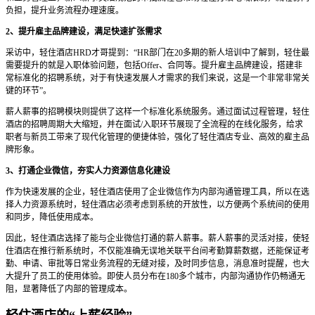
负担，提升业务流程办理速度。
2、提升雇主品牌建设，满足快速扩张需求
采访中，轻住酒店HRD才哥提到：“HR部门在20多期的新人培训中了解到，轻住最
需要提升的就是入职体验问题，包括Offer、合同等。提升雇主品牌建设，搭建非
常标准化的招聘系统，对于有快速发展人才需求的我们来说，这是一个非常非常关
键的环节”。
薪人薪事的招聘模块则提供了这样一个标准化系统服务。通过面试过程管理，轻住
酒店的招聘周期大大缩短，并在面试/入职环节展现了全流程的在线化服务，给求
职者与新员工带来了现代化管理的便捷体验，强化了轻住酒店专业、高效的雇主品
牌形象。
3、打通企业微信，夯实人力资源信息化建设
作为快速发展的企业，轻住酒店使用了企业微信作为内部沟通管理工具，所以在选
择人力资源系统时，轻住酒店必须考虑到系统的开放性，以方便两个系统间的使用
和同步，降低使用成本。
因此，轻住酒店选择了能与企业微信打通的薪人薪事。薪人薪事的灵活对接，使轻
住酒店在推行新系统时，不仅能准确无误地关联平台间考勤算薪数据，还能保证考
勤、申请、审批等日常业务流程的无缝对接，及时同步信息，消息准时提醒，也大
大提升了员工的使用体验。即使人员分布在180多个城市，内部沟通协作仍畅通无
阻，显著降低了内部的管理成本。