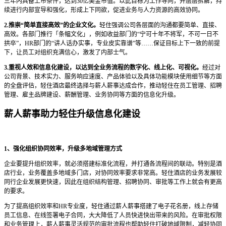
三年内具备上市条件，达到30亿美金市值。以此目标为工作导向，并层层拆解，持
续进行内部宣导和强化，形成上下同欲，促进业务与人力资源的高效协同。
2.推崇“简单直接高效”的企业文化。
轻住强调公司各层面的沟通都要简单、直接、
高效。各部门推行「条幅文化」，例如收益部门的“宁可十年不将军，不可一日不
拱卒”，HR部门的“讲人话办实事，专业皮实靠谱”等……保证目标上下一致的前提
下，让员工对组织充满信心，激发了内部士气。
3.重视人效和信息化建设，以达到全业务流程的数字化、线上化、可视化。
经过对
公司背景、技术实力、服务响应速度、产品体验以及具体功能模块使用细节等方面
的全盘评估，轻住酒店最终选择与薪人薪事达成合作，推动轻住在员工管理、招聘
管理、雇主品牌建设、薪酬管理、业务协同等方面的信息化升级。
薪人薪事助力轻住升级信息化建设
1、强化组织协同效率，升级多地域管理方式
企业要提升组织效率，就必须搭建标准化流程，并打通各流程间的联动。特别是酒
店行业，业务覆盖多地域多门店，对协同效率要求非常高。轻住酒店的业务发展较
同行企业发展更快速，因此在组织结构管理、招聘协同、审批等工作上就会有更高
的要求。
为了提高组织效率和HR专业度，轻住通过薪人薪事搭建了电子花名册，线上存储
员工信息、在线签署电子合同，大大降低了人员快进快出带来的风险。在审批权限
和业务管理上，薪人薪事灵活规范的审批流程也帮助轻住打破地域限制，减轻协同