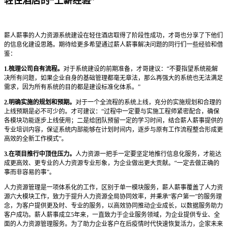
轻住酒店的“上薪经验”
薪人薪事的人力资源系统建设在轻住酒店取得了阶段性成功，才哥也分享了下他们
的信息化建设思路。期待给更多希望通过薪人薪事解决问题的同行们一些经验和借
鉴：
1.梳理公司自有流程。
对于系统建设的前期准备，才哥建议：“不要指望系统能解
决所有问题，如果企业自身的基础管理都毫无章法，那么再强大的系统也无法满足
需求，因为所有系统的目的都是建设标准化体系。”
2.明确实施的规划和预期。
对于一个全流程的系统上线，充分的实施规划和合理的
上线预期是必不可少的。才可建议：“过程中一定要与实施工程师紧密配合，确保
各模块功能逐步上线使用；二是给团队预留一定的学习时间，结合薪人薪事提供的
专业培训内容，保证系统内部能够在计划时间内，逐步与原有工作流程整合形成更
高效的全新工作模式”。
3.在项目推行中顶住压力。
人力资源一把手一定要坚定地推行信息化服务，才能达
成更高效、更专业的人力资源专业形象，为企业做出更大贡献。“一定去做正确的
事而非容易的事”。
人力资源管理是一项体系化的工作，区别于单一模块服务，薪人薪事覆盖了人力资
源六大模块工作，致力于提升人力资源全局协同效率，并秉承“客户第一”的服务理
念，为客户提供更及时、专业的服务，以高效协同推动企业成长，以数据服务助力
客户成功。薪人薪事成立5年来，一直致力于企业服务领域，为企业提供专业、全
面的人力资源管理服务。为了助力企业客户在后疫情时代快速恢复活力，企家未来