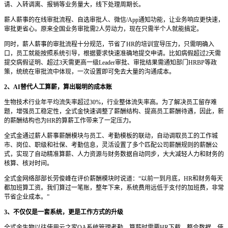
请、入转调离、报销等业务量大，线下处理周期长。
薪人薪事的在线审批流程、自选审批人、微信/App通知功能，让业务响应更快速，
审批更省心。原来全国业务审批需2人劳动力，现在只需半个人就能搞定。
同时，薪人薪事的审批流程十分规范，节省了HR的培训宣导压力，只需明确入
口，员工就能按照系统引导，根据要求快速准确地提交申请。比如病假超过2天需
提交病假证明、超过3天需更高一级Leader审批、审批结果需通知部门HRBP等政
策，统统在审批流中体现，一次设置即可免去大量的沟通成本。
2、AI替代人工算薪，算出聪明的成本账
生物技术行业年平均流失率超过30%，行业整体流失率高。为了解决员工留存难
题，增强员工稳定性，全式金快速调整了薪酬结构、提高员工薪酬待遇，因此，新
的薪酬结构也为HR的算薪工作带来了一定压力。
全式金通过薪人薪事薪酬模块与员工、考勤模板的联动，自动调取员工的工作城
市、岗位、职级和社保、考勤信息，灵活设置了多个匹配公司薪酬规则的薪酬公
式，实现了自动精准算薪、人力资源与财务数据自动同步，大大减轻人力和财务的
核算、核对时间。
全式金网络部部长劳俊峰在评价薪酬模块时说道：“以前一到月底，HR和财务每天
都加班算工资。我们算过一笔账，整年下来，系统费用远低于支付的加班费，非常
节省企业成本。”
3、不仅仅是一套系统，更是工作方式的升级
全式金生物以往使用云之家OA系统管理考勤，算薪时需要HR下载、整合数据。使