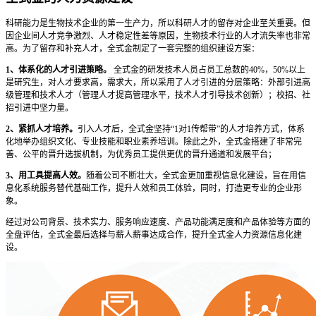
科研能力是生物技术企业的第一生产力，所以科研人才的留存对企业至关重要。但
因企业间人才竞争激烈、人才稳定性差等原因，生物技术行业的人才流失率也非常
高。为了留存和补充人才，全式金制定了一套完整的组织建设方案：
1、体系化的人才引进策略。
全式金的研发技术人员占员工总数的40%，50%以上
是研究生，对人才要求高，需求大，所以采用了人才引进的分层策略：外部引进高
级管理和技术人才（管理人才提高管理水平，技术人才引导技术创新）；校招、社
招引进中坚力量。
2、紧抓人才培养。
引入人才后，全式金坚持“1对1传帮带”的人才培养方式，体系
化地举办组织文化、专业技能和职业素养培训。除此之外，全式金搭建了非常完
善、公平的晋升选拔机制，为优秀员工提供更优的晋升通道和发展平台；
3、用工具提高人效。
随着公司不断壮大，全式金更加重视信息化建设，旨在用信
息化系统服务替代基础工作，提升人效和员工体验，同时，打造更专业的企业形
象。
经过对公司背景、技术实力、服务响应速度、产品功能满足度和产品体验等方面的
全盘评估，全式金最后选择与薪人薪事达成合作，提升全式金人力资源信息化建
设。