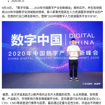
2020-09-21
9
月
18
日，「数字中国
——
2020
年中国数字产业创新峰会」顺利召开，并在现场揭
晓
2020
年中国数字化领域相关榜单，
薪人薪事凭借其在人力资源服务领域专业的产
品、优质的行业口碑及影响力，登榜
“2020
中国数字人力资源服务平台
TOP30”
。
据悉，本次评选发起方
24
新声依托企名片大数据的优势，从业务数据、财务数
据、产品能力、市场影响力等多维度展开分析，定向邀请行业内头部企业的
CIO
、
CTO
、
CMO
等高管进行推荐与投票，最后通过定量与定性分析，评选出不同细分