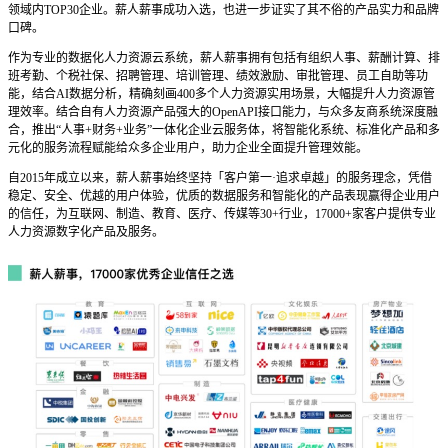
领域内
TOP30
企业。薪人薪事成功入选，也进一步证实了其不俗的产品实力和品牌
口碑。
作为专业的数据化人力资源云系统，薪人薪事拥有包括有组织人事、薪酬计算、排
班考勤、个税社保、招聘管理、培训管理、绩效激励、审批管理、员工自助等功
能，结合
AI
数据分析，精确刻画
400
多个人力资源实用场景，大幅提升人力资源管
理效率。结合自有人力资源产品强大的
OpenAPI
接口能力，与众多友商系统深度融
合，推出
“
人事
+
财务
+
业务
”
一体化企业云服务体，将智能化系统、标准化产品和多
元化的服务流程赋能给众多企业用户，助力企业全面提升管理效能。
自
2015
年成立以来，薪人薪事始终坚持「客户第一
·
追求卓越」的服务理念，凭借
稳定、安全、优越的用户体验，优质的数据服务和智能化的产品表现赢得企业用户
的信任，为互联网、制造、教育、医疗、传媒等
30+
行业，
17000+
家客户提供专业
人力资源数字化产品及服务。