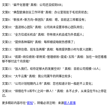
文案7：“扁平化管理” 真相：公司还没招到HR；
文案8：“典型欧美创业工作环境” 真相：办公室现处于毛坯房状态；
文案9：“新技术+新方向+新团队” 真相：嗯，目前这三样都没有；
文案10：“直进核心团队” 真相：公司尚未设置非核心团队岗位；
文案11：“全方位成长机会” 真相：你有很大机会成为外卖超人；
文案12：“提供各种福利” 真相：每样细说咱就伤感情了；
文案13：“提供住宿、班车及两餐” 真相：每周提供数小时与家人团聚；
文案14：“底薪+岗位绩效+职称奖+管理绩效+提成+五险 ” 真相：加在一块您看看
够不够付这个月房租?
文案15：“加入我们，给你足够大的发展空间！” 真相：目前公司规模<10人；
文案16：“大牛云集” 真相：我公司属牛的同事比较多；
文案17：“公司计划短期内上市” 真相：您也知道计划一般赶不上变化；
文案18：“徘徊在牛A和牛C之间一群人！” 真相：永不止步，从来没在牛B上停驻
过。
更多精彩内容尽在“
薪知
”，转载必须注明：来源
薪人薪事