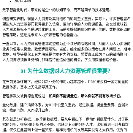
2021-04-09
数字智能化时代，带来的是企业的认知革命，而不是简单的技术运用。
调查研究表明，衡量人力资源及其对组织的影响至关重要，实际上，许多管理者希
望能从人力资源部门获得更多的信息、更为详尽的人力资源报告。这也就意味着，
人力资源指标不再是理想化的工具，而是能够帮助组织构建可靠的、数据化驱动的
管理策略，这也是未来人力资源管理的必备能力。
一直以来，人力资源高管也都渴望成为企业领导的战略顾问，然而因为人力资源的
业务价值难以衡量，致使步履艰难。当前，越来越多的决策者在用人问题上，期待
数据、模型等量化工具为决策提供更有力的支持。想要真正成为企业的战略顾问，
人力资源必须像业务部门那样看待创造价值的机会，学会用数据创造价值。
01
为什么数据对人力资源管理很重要？
在当前竞争环境下，经验对新业务的作用力越来越小，HR如果没有一套可衡量的
数据体系，基本上无法指导其工作。
管理学教父彼得德鲁克说过：
如果你不能衡量它，
那么你就不能有效增长它。
量化数据、建立指标体系，对HR来说至关重要。通过数据，衡量重要度、查漏补
缺、找到问题，从而提升业务。
其次就是分析数据，HR拿到数据后，要从中看出下一步动作到底是什么。对于数
据的分析，很多HR分析的还不够，也缺少专业的分析人才，比如看到一组考勤数
据，仅仅在此基础上做一些奖惩，这样对组织的发展其实没有太大作用。优秀的