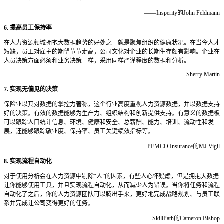
——Insperity的John Feldmann
6. 提高员工保持率
在人力资源领域拥抱大数据趋势的好处之一就是聚焦组织的健康状况。在当今人才
短缺，员工对雇主的期望节节走高，公司文化对企业的长期生存颇有影响。企业在
人员决策方面必须和业务决策一样，采用同样严谨程度的数据和分析。
——Sherry Martin
7. 实现无偏见的决策
保险业以其对数据的掌控力著称，这个行业高度重视人力资源数据，并以数据支持
好的决策。有效的数据能够为生产力、组织结构和创新提供支持。有意义的数据板
可以跟踪人口统计信息、环境、健康和安全、总薪酬、能力、培训、流动性和发
展，还能够跟踪敬业度、保持率、员工关键绩效指标等。
——PEMCO Insurance的MJ Vigil
8. 实现流程自动化
对于使用分析会在人力资源中剔除“人”的因素，有些人心怀疑虑，但是拥抱大数据
让你能够使用工具，并且实现流程自动化，从而减少人为错误。当你将任务和流程
自动化了之后，你的人力资源团队可以腾出手来，更好地完成战略规划、与员工联
系并完成让公司变得更好的任务。
——SkillPath的Cameron Bishop