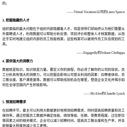
的。
——Virtual Vocations公司的Laura Spawn
3. 挖掘隐藏的人才
组织面临的最大问题在于组织内部隐藏着人才，但是领导们却始终认为他们需要从
外面聘请人才。利用数据可以帮助分析反馈、项目评价和整体人才档案数据，从而
近乎实时地建立组织内部的员工技能档案，这些档案可以被用作员工队伍规划的工
具。
——Engagedly的Srikant Chellappa
4. 提供强大的洞察力
数据就是知识，知识就是力量。要定义你的旅程，你必须了解你的公司的现状。员
工分析具有强大的洞察力，可以挖掘会影响公司营业利润的因素：应聘者体验、员
工敬业度、客户满意度等。数据可以帮助找到机会在哪里，塑造企业文化并揭示如
何在全球范围内产生积极影响。
——McAfee的Chatelle Lynch
5. 预测招聘需求
在招聘环节，雇主可以利用大数据更好地预测招聘需求，同时提高招聘质量和员工
保持率。通过挖掘员工数据并确定技能、绩效等级、任期、受教育程度、过往职位
等因素之间的相关模式，企业可以减少招聘时间，提高员工敬业度和生产率，并且
能够最大程度地减少员工更替。