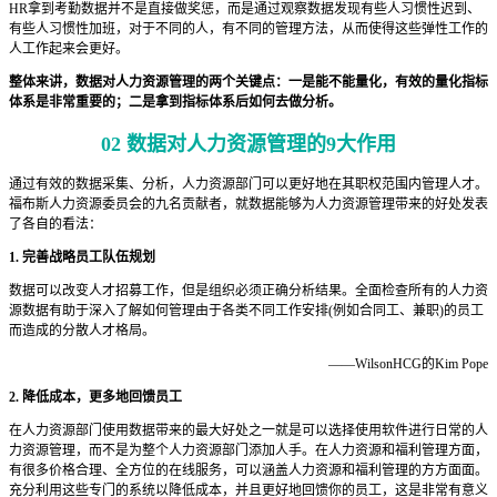
HR拿到考勤数据并不是直接做奖惩，而是通过观察数据发现有些人习惯性迟到、
有些人习惯性加班，对于不同的人，有不同的管理方法，从而使得这些弹性工作的
人工作起来会更好。
整体来讲，数据对人力资源管理的两个关键点：一是能不能量化，有效的量化指标
体系是非常重要的；二是拿到指标体系后如何去做分析。
02
数据对人力资源管理的9大作用
通过有效的数据采集、分析，人力资源部门可以更好地在其职权范围内管理人才。
福布斯人力资源委员会的九名贡献者，就数据能够为人力资源管理带来的好处发表
了各自的看法：
1. 完善战略员工队伍规划
数据可以改变人才招募工作，但是组织必须正确分析结果。全面检查所有的人力资
源数据有助于深入了解如何管理由于各类不同工作安排(例如合同工、兼职)的员工
而造成的分散人才格局。
——WilsonHCG的Kim Pope
2. 降低成本，更多地回馈员工
在人力资源部门使用数据带来的最大好处之一就是可以选择使用软件进行日常的人
力资源管理，而不是为整个人力资源部门添加人手。在人力资源和福利管理方面，
有很多价格合理、全方位的在线服务，可以涵盖人力资源和福利管理的方方面面。
充分利用这些专门的系统以降低成本，并且更好地回馈你的员工，这是非常有意义