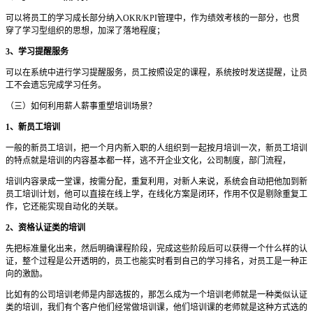
可以将员工的学习成长部分纳入OKR/KPI管理中，作为绩效考核的一部分，也贯
穿了学习型组织的思想，加深了落地程度；
3、学习提醒服务
可以在系统中进行学习提醒服务，员工按照设定的课程，系统按时发送提醒，让员
工不会遗忘完成学习任务。
（三）如何利用薪人薪事重塑培训场景？
1、新员工培训
一般的新员工培训，把一个月内新入职的人组织到一起按月培训一次，新员工培训
的特点就是培训的内容基本都一样，逃不开企业文化，公司制度，部门流程，
培训内容录成一堂课，按需分配，重复利用，对新人来说，系统会自动把他加到新
员工培训计划，他可以直接在线上学，在线化方案是闭环，作用不仅是剔除重复工
作，它还能实现自动化的关联。
2、资格认证类的培训
先把标准量化出来，然后明确课程阶段，完成这些阶段后可以获得一个什么样的认
证，整个过程是公开透明的，员工也能实时看到自己的学习排名，对员工是一种正
向的激励。
比如有的公司培训老师是内部选拔的，那怎么成为一个培训老师就是一种类似认证
类的培训，我们有个客户他们经常做培训课，他们培训课的老师就是这种方式选的