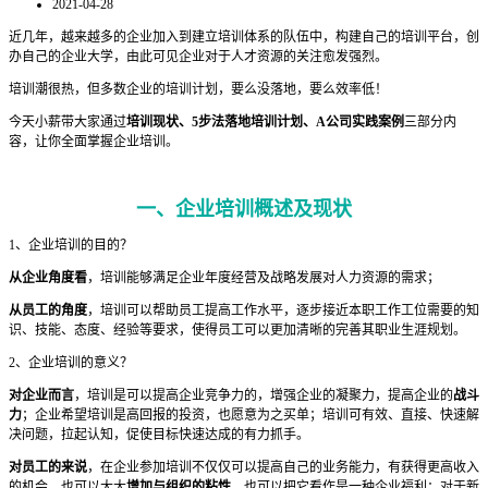
2021-04-28
近几年，越来越多的企业加入到建立培训体系的队伍中，构建自己的培训平台，创
办自己的企业大学，由此可见企业对于人才资源的关注愈发强烈。
培训潮很热，但多数企业的培训计划，要么没落地，要么效率低！
今天小薪带大家通过
培训现状、5步法落地培训计划、A公司实践案例
三部分内
容，让你全面掌握企业培训。
一、企业培训概述及现状
1、企业培训的目的？
从企业角度看
，培训能够满足企业年度经营及战略发展对人力资源的需求；
从员工的角度
，培训可以帮助员工提高工作水平，逐步接近本职工作工位需要的知
识、技能、态度、经验等要求，使得员工可以更加清晰的完善其职业生涯规划。
2、企业培训的意义？
对企业而言
，培训是可以提高企业竞争力的，增强企业的凝聚力，提高企业的
战斗
力
；企业希望培训是高回报的投资，也愿意为之买单；培训可有效、直接、快速解
决问题，拉起认知，促使目标快速达成的有力抓手。
对员工的来说
，在企业参加培训不仅仅可以提高自己的业务能力，有获得更高收入
的机会，也可以大大
增加与组织的粘性
，也可以把它看作是一种企业福利；对于新