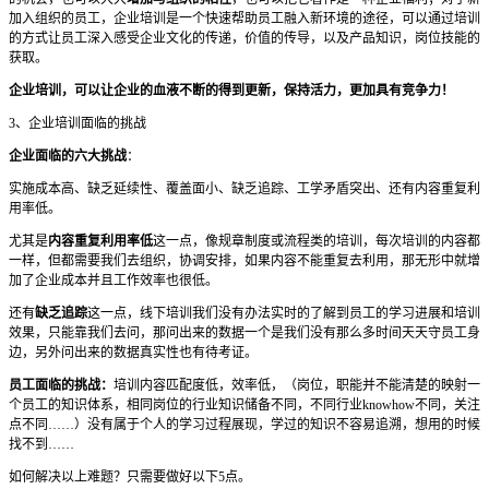
加入组织的员工，企业培训是一个快速帮助员工融入新环境的途径，可以通过培训
的方式让员工深入感受企业文化的传递，价值的传导，以及产品知识，岗位技能的
获取。
企业培训，可以让企业的血液不断的得到更新，保持活力，更加具有竞争力！
3、企业培训面临的挑战
企业面临的六大挑战
：
实施成本高、缺乏延续性、覆盖面小、缺乏追踪、工学矛盾突出、还有内容重复利
用率低。
尤其是
内容重复利用率低
这一点，像规章制度或流程类的培训，每次培训的内容都
一样，但都需要我们去组织，协调安排，如果内容不能重复去利用，那无形中就增
加了企业成本并且工作效率也很低。
还有
缺乏追踪
这一点，线下培训我们没有办法实时的了解到员工的学习进展和培训
效果，只能靠我们去问，那问出来的数据一个是我们没有那么多时间天天守员工身
边，另外问出来的数据真实性也有待考证。
员工面临的挑战：
培训内容匹配度低，效率低，（岗位，职能并不能清楚的映射一
个员工的知识体系，相同岗位的行业知识储备不同，不同行业knowhow不同，关注
点不同……）没有属于个人的学习过程展现，学过的知识不容易追溯，想用的时候
找不到……
如何解决以上难题？只需要做好以下5点。