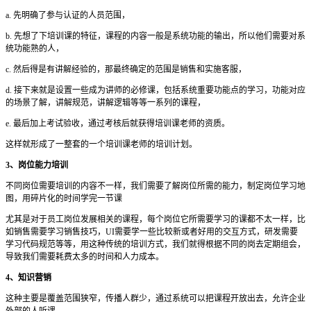
a. 先明确了参与认证的人员范围，
b. 先想了下培训课的特征，课程的内容一般是系统功能的输出，所以他们需要对系
统功能熟的人，
c. 然后得是有讲解经验的，那最终确定的范围是销售和实施客服，
d. 接下来就是设置一些成为讲师的必修课，包括系统重要功能点的学习，功能对应
的场景了解，讲解规范，讲解逻辑等等一系列的课程，
e. 最后加上考试验收，通过考核后就获得培训课老师的资质。
这样就形成了一整套的一个培训课老师的培训计划。
3、岗位能力培训
不同岗位需要培训的内容不一样，我们需要了解岗位所需的能力，制定岗位学习地
图，用碎片化的时间学完一节课
尤其是对于员工岗位发展相关的课程，每个岗位它所需要学习的课都不太一样，比
如销售需要学习销售技巧，UI需要学一些比较新或者好用的交互方式，研发需要
学习代码规范等等，用这种传统的培训方式，我们就得根据不同的岗去定期组会，
导致我们需要耗费太多的时间和人力成本。
4、
知识营销
这种主要是覆盖范围狭窄，传播人群少，通过系统可以把课程开放出去，允许企业
外部的人听课。