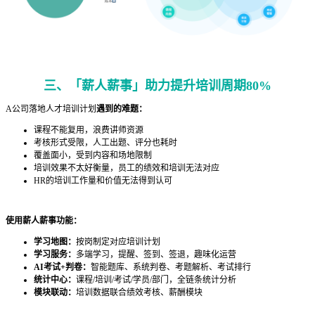
三、「薪人薪事」助力提升培训周期80%
A公司落地人才培训计划
遇到的难题：
课程不能复用，浪费讲师资源
考核形式受限，人工出题、评分也耗时
覆盖面小，受到内容和场地限制
培训效果不太好衡量，员工的绩效和培训无法对应
HR的培训工作量和价值无法得到认可
使用薪人薪事功能：
学习地图：
按岗制定对应培训计划
学习服务：
多端学习，提醒、签到、签退，趣味化运营
AI考试+判卷：
智能题库、系统判卷、考题解析、考试排行
统计中心：
课程/培训/考试/学员/部门，全链条统计分析
模块联动：
培训数据联合绩效考核、薪酬模块