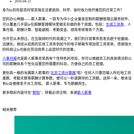
2016-04-21
身为hr的你是否时常苦恼无法更高效、科学、省时省力地开展您的日常工作？
您的办公神器——薪人薪事，一款专为中小企业量身定制的薪酬管理云服务软件，
可以覆盖几乎是hr在薪酬管理模块里细无巨细的各个层面。包括：
生成工资表
、人
事月报、薪酬计算、智能避税、考勤奖金、绩效考核等各个方面。
也许您从未想过，在互联网时代的浪潮之下，我们的日常事务愈发去趋于轻量级、
迅捷化，曾经从纸质的实体工资条到如今的电子邮箱专用加密工资表单，感谢强大
的科技让hr也能在劳动效率上品尝时代的佳果。
人事月报
也是薪人薪事非常具有个性特色的项目，你可以根据员工的具体情况和公
司的薪酬体系个性化设置您所需要的科目，方便自己的员工管理。
更别具一格的当属薪人薪事的“
北京工资计算器
”啦！任何人只要您输入所在地工资
基数、考勤天数等薪酬计算参数，便可以一秒速算你的工资额。这样一来，根本没
有hr会傻傻发不对工资啦。 薪人薪事，专为薪酬而生。
更多精彩内容尽在“
薪知
”，转载必须注明：来源
薪人薪事
相关推荐