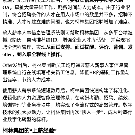
繁琐，尤其在新员工入职后，需要
收集信息并手动导入到
OA，
牵扯大量基础工作，耗费时间与人力成本。由于行业限
制，符合招聘条件的人才在用人市场中的数量并不多，招聘不
精准、人才库建立难的问题，也为柯林集团招聘增加了难度。
薪人薪事人事信息管理系统则可帮助柯林集团，从多平台精准
抓取简历，自动推荐给
HR
，增强企业人才库储备，并实现招
聘全流程管理，实现
从面试安排、面试提醒、评价、背调、发
offer
，到入职全程线上操作。
Offer
发出后，柯林集团新员工均可通过薪人薪事人事信息管
理系统自行在线填写相关员工信息，降低
HR
的基础工作量与
出错率，节约人力成本。
使用薪人薪事系统短短数月后，柯林集团快速构建了标准化、
逻辑化的人力资源智能管理体系，在薪酬考勤、招聘、绩效、
培训管理等业务模块中，均实现了全流程式的高效管理。数字
技术的强大驱动力，让柯林集团再次“快人一步”，成为制造行
业数字化转型的标杆。
柯林集团的“上薪经验”