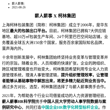
薪人薪事
|
2021-08-26
薪人薪事 X 柯林集团
上海柯林包装集团（简称：柯林集团）成立于2006年，是华东
地区
最大的包装出口平台。
目前，柯林集团已拥有7大供应链
基地、超10万㎡包装生产车间、24个阿里巴巴空间站店铺，业
务覆盖全球五大洲150余个国家，服务百余家国际知名品牌，
蜚声海内外。
十余年创新发展中，柯林集团始终坚持业务变革与管理变革并
行的宗旨。随着业务、人员规模的快速扩张，企业的跨组织、
跨区域管理难度也开始变大，柯林集团希望利用专业化人力资
源管理系统，理清人事管理逻辑，
提升组织管理效率，让管理
者能够从基础事物中解放出来，将更多精力贴近到业务当中。
通过多方对比、选型，柯林集团选择了与薪人薪事携手合作。
2021
年，为帮助各个行业公司借鉴成功的人力资源管理经验，
薪人薪事
HR
科学院
携手
中国人民大学劳动人事学院数据与案
例研究中心
，共同打造
中国企业
HR
数字化转型标杆企业
。作