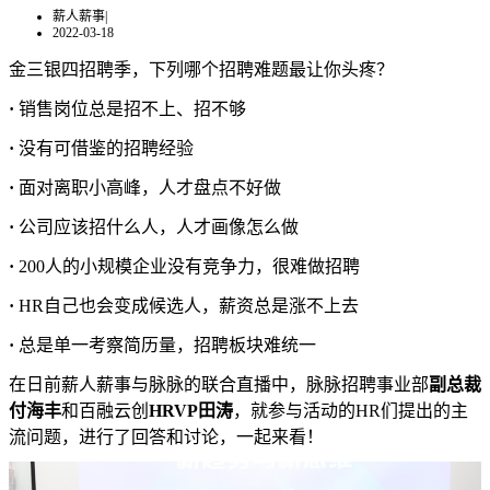
薪人薪事
|
2022-03-18
金三银四招聘季，下列哪个招聘难题最让你头疼？
·
销售岗位总是招不上、招不够
·
没有可借鉴的招聘经验
·
面对离职小高峰，人才盘点不好做
·
公司应该招什么人，人才画像怎么做
·
200人的小规模企业没有竞争力，很难做招聘
·
HR自己也会变成候选人，薪资总是涨不上去
·
总是单一考察简历量，招聘板块难统一
在日前薪人薪事与脉脉的联合直播中，脉脉招聘事业部
副总裁
付海丰
和百融云创
HRVP
田涛
，就参与活动的HR们提出的主
流问题，进行了回答和讨论，一起来看！