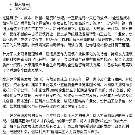
薪人薪事
|
2022-06-23
在建筑行业，成本、质量、进度和分配，一直都是行业关注的焦点。“全过程成本
如何降低？质量如何全程保障？多项目如何实现高效同步管理？......”这些问题一直
困扰着这个传统而古老的行业。新时代背景下，互联网、大数据、云计算、BIM技
术，都在不断的冲击着建筑行业，使之从传统粗放发展转型向工业化、产业化、信
息化迈进。在这个过程中，HR完全可以利用薪人薪事的员工管理软件，快速实现
员工的入转调离，社保增减员自动操作，简洁方便，让你轻松松松做好
员工管理
。
针对于以上项目管理难点，建谊集团作为建筑产业数字化的先行者，持续发力建筑
业的科技创新和数字化转型，创新了一套以建筑产品模型体系为核心，聚合全球优
质产业资源，贯穿建筑产业全生命周期的全过程咨询解决方案，并已成功应用实践
于全球20多个国家及地区。
北京建谊投资发展（集团）有限公司成立于1992年，是一家涉及产业互联网、科技
创投、资本运作、建筑工业化等多业态建筑全产业链集团公司。公司旗下拥有20余
家核心分子公司，与多家世界500强企业建立了长期战略合作关系，并在美国、欧
洲等地设立大数据、云平台研发中心。经过近三十年的发展，已经成为一家涉及科
技创投、资本运作，建筑产业工业化、装配式钢结构产业化、设计施工总承包一体
化、智慧城市服务与运营等多业态的综合性集团公司。
建谊高速发展的背后，同样得益于对于人才的关注，对人力资源管理的高度重
视。“建谊集团始终将人才作为企业的第一资源，将人才资源作为企业的最大产
出，将企业的发展成果惠及所有员工，让员工真切感受到企业的发展与自身的利
益，既服务社会，也福利员工”建谊集团人力资源负责人表示。