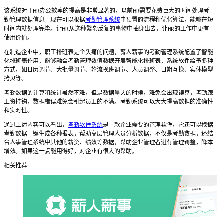
该系统对于
办公效率的提高是非常显著的，以前
需要花费巨大的时间处理考
HR
HR
勤管理数据信息，现在可以根据
考勤管理系统
中预置的流程和优化算法，能够在短
时间内就处理完毕。让
从这种繁杂反复的事物中抽身出去，让
的工作中更有
HR
HR
使用价值。
在制造企业中，职工排班表是个头痛的问题，
薪人薪事的
考勤管理系统配置了智能
化排班表作用，能够融合考勤管理数值数据开展智能化排班表，系统软件给予多种
方式，如日历调节、大批量调节、轮流换班调节、人员调整、日期互换、实体模型
拷贝等。
考勤数据的计算和统计虽然不难，
但
是数据量大的时候，难免会出现误算，考勤跟
工资挂钩，数据错误难免会引起员工的不满。考勤系统可以大大提高数据的准确性
和实时性。
通过上述内容可以看出，
考勤软件系统
是一款企业需要的管理软件，它还
可以根据
考勤数据一键生成各种报表，帮助高层管理人员分析数据，不仅是考勤数据，还结
合人事管理系统中其他的薪资、绩效等数据，帮助企业管理者进行管理调整，降本
增效。如果这一点能用得好，对企业有很大的帮助。
相关推荐