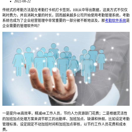
2022-08-22
传统式的考勤方法是在考勤打卡机打卡签到，
HR
从
中
导出数据，这类方式不仅仅
耗时费力，并且消耗大量的时长，因而越来越多公司开始使用考勤管理系统
，
考勤
系统也成为了企业经营管理中非常重要的一部分被不断地谈及
，那
考勤软件系统
是
企业需要的管理软件吗？
一是提升
高效率，精减
工作人员，节约人力资源部门花费；二是根据灵活性
HR
HR
的加班加点处理方案来调节职工的出勤率、加班加点、缺课和休假，比如设定考勤
管理标准、设定固定不动加班时间和加班加点审核，以节约工作人员花费和成本
费。