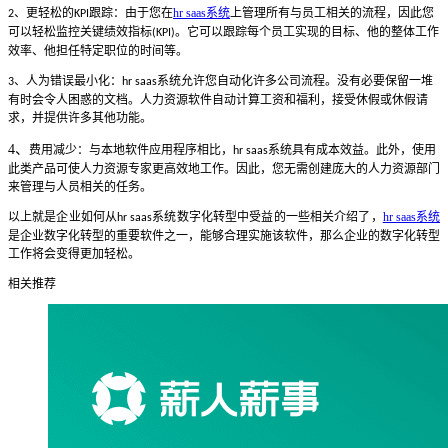
、更轻松的
跟踪：由于您在
hr saas系统
上管理所有与员工相关的流程，因此您
2
KPI
可以轻松监控关键绩效指标
。它可以跟踪每个员工实现的目标、他的整体工作
(KPI)
效率、他担任特定职位的时间等。
、人为错误最小化：
系统允许您自动化许多公司流程。没有必要保留一堆
3
hr saas
有时会令人困惑的文档。人力资源软件自动计算工资和福利，接受休假或休假请
求，并提供许多其他功能。
4、
费用减少：与本地软件应用程序相比，
系统具有成本效益。此外，使用
hr saas
此类产品可使人力资源专家更高效地工作。因此，您无需创建庞大的人力资源部门
来管理与人员相关的任务。
以上就是企业如何从
系统数字化转型中受益的一些相关介绍了，
hr saas系统
hr saas
是企业数字化转型的重要软件之一，能够合理实施该软件，那么企业的数字化转型
工作将会变得更加轻松。
相关推荐