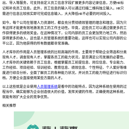
出、导入等服务，可支持自定义员工信息字段扩展更多内容记录信息，方便
标
HR
记和补充员工信息。此外，员工信息的输入可以通过扫描二维码独立输入，
只
HR
需进行信息比较核实即可完成信息输入，大大降低
不必要的时间投入。
HR
如今，每个公司在管理人力资源时，都会充分贯彻绩效管理的理念和理念，因为只
有这样才能更有效地激发员工的工作主动性。毕竟，这些员工可以通过做更多的工
作获得更多的绩效奖金。在这种情况下，公司内部的员工会更加努力地工作，然后
获得更多的收入，这也是人员管理系统的重要功能，这样也可以实现公司内部的公
平公正，因为他获得的所有数据都非常准确。
人才库存的作用是人员管理系统的比较高端的作用，主要用于帮助企业筛选和分类
现有人才，调查现有人才，掌握各员工的能力状况，是否满足公司发展的必要性。
人才库存的关键依赖于员工信息，根据掌握员工前提信息、岗位信息、专业能力、
工作经验、项目经验、培训经验、教育信息、绩效信息、个性特征、个人爱好等维
度进行综合分析，全面了解员工的各种能力状况，并对员工的能力特征进行标识归
档，方便企业直接使用某些方面的人才。
以上这些就是企业使用
人员管理系统
是看中的功能特点，因为这种系统在使用的过
程当中，确实能够为企业创造很大的价值，发挥关键的作用，正确使用这种系统，
就能有效扩大企业的竞争优势。
相关推荐