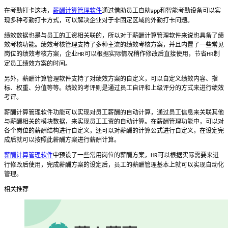
在考勤打卡这块，
薪酬计算管理软件
通过借助员工自助
和智能考勤设备可以实
app
现多种考勤打卡方式，可以解决企业对于非固定区域的外勤打卡问题。
绩效数据也是与员工的工资相关联的，所以对于薪酬计算管理软件来说也具备了绩
效考核功能。绩效考核管理支持了多种主流的绩效考核方案，并且内置了一些常见
岗位的绩效考核方案，企业
可以根据实际情况稍作修改后直接使用，节省
制
HR
HR
定员工绩效方案的时间。
另外，薪酬计算管理软件支持了对绩效方案的自定义，可以自定义绩效内容、指
标、权重、分值等等。绩效的考评则是通过员工自评和上级评分的方式来进行绩效
考评。
薪酬计算管理软件功能可以实现对员工薪酬的自动计算，通过员工信息来关联其他
与薪酬相关的模块数据，来实现员工工资的自动计算。在薪酬管理功能中，可以对
各个岗位的薪酬结构进行自定义，还可以对薪酬的计算公式进行自定义，在设定完
成后就可以按照此薪酬方案进行薪酬计算。
薪酬计算管理软件
中预设了一些常用岗位的薪酬方案，
可以根据实际需要来进
HR
行修改后使用，完成薪酬方案的设定后，员工的薪酬管理基本上就可以实现自动化
管理。
相关推荐