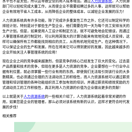
水平也不是太低，所以这导致企业的用人成本增加。通过
人力资源系统
，人力资源
部门可以轻松完成大量工作，从而使企业不需要招聘过多的人事，这样就可以帮助
企业有效地节省人工成本，从而降低企业的整体成本，以减轻企业发展的压力！
人力资源系统
具有许多功能，除了完成许多重复性工作之外，它还可以制定科学的
排班计划，特别是对于那些生产型企业，他们需要在同一天为每个员工安排当天的
生产计划。但是，如果使用人工设计和制定方法，就不可避免地会犯错误，而通过
人事管理系统进行制定时，可以利用其强大的计算功能来有效地完成人员安排，这
样可以确保所有工作都能找到相应的员工，从而有机地完成生产。在这种情况下，
可以保证企业的生产和发展，所在在将来它可以得到更好的发展，因此越来越多的
企业开始关注人事管理系统的应用！
现在企业之间的竞争越来越激烈，但是竞争的核心已经发生了巨大的变化。过去是
产品质量和技术的竞争，但现在更多是人力资源的竞争，企业要想在一个行业中占
据有利位置，就必须掌握一些行业有用的东西，即使我们无法吸引到该行业的大多
数精英，也必须通过合理的方法调动员工的积极性，而
人力资源系统
可以通过薪资
管理和培训管理的各种功能组织员工参加有效的培训，并通过薪资和绩效奖励的方
式调动员工的工作积极性，真正利用人力资源的价值为企业做出更多的贡献！
以上就是关于
人力资源系统
的一些相关介绍了，人力资源系统起着非常关键的作
用，如果您是企业的管理者，那么必须对该系统有新的认识，这样才更符合时代发
展的步伐！
相关推荐