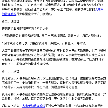
企业实际情况落地复杂、多样化的考勤规则和制度，实现灵活便捷的排班、调班、
加班和支援管理，并在月底自动生成考勤报表，让
和企业管理者方便快捷的了
HR
解每月考勤情况，帮助企业节省时间，提升
工作效率。拥有这些功能的
人事考
HR
勤管理系统
是大中型企业所乐于接受的。
第二、便捷性
传统的企业考勤管理有两个不足之处：
考勤记录只有管理者能看到，员工自己难以把握，如果出错，月底才能沟通；
1.
月末统计考勤记录，对接薪资计算，数据多，计算量大，易出错。
2.
人事考勤管理系统不但能够让员工通过软件实时看到自己的考勤记录，也可以通过
软件对有异议的考勤记录进行申诉和沟通；同时，人事考勤管理系统自动生成员工
考勤报表，并根据提前设置的规则无缝对接薪资核算，在减轻
工作压力的同时
HR
保证了员工薪资核算的快速准确统计。
第三、灵活性
灵活排班：人事考勤管理系统可以实现划线排班、循环排班、按组排班等方式高效
完成排班工作，支持弹性班次、一天多班次、超长班次等特殊班次安排，满足实际
业务需求，支持调班审批、排班审批，流程驱动规范化管理；
灵活考勤：人事考勤管理系统支撑全场景移动端假勤管理，随时随地完成签到、异
常处理、排班、加班、请假等假勤业务，更有效的为企业提供考勤管理。
通过以上功能，
人事考勤管理系统
通过强大的规则配置，快速落地多样化假勤制