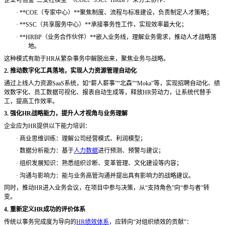
·
**COE（专家中心）**聚焦制度、流程与标准建设，负责制定人才策略；
·
**SSC（共享服务中心）**承接事务性工作，实现效率最大化；
·
**HRBP（业务合作伙伴）**嵌入业务线，理解业务需求，推动人才战略落
地。
这种模式有助于
HR从繁杂事务中解脱出来，聚焦业务与战略。
2. 推动数字化工具落地，实现人力资源管理自动化
通过上线人力资源
SaaS系统，如“薪人薪事”“北森”“Moka”等，实现招聘自动化、绩
效数字化、员工数据可视化、报表自动生成等，释放HR劳动力，让系统代替手
工，提高工作效率。
3. 强化HR战略能力，提升人才视角与业务理解
企业应为
HR提供以下能力培训：
·
商业思维训练：理解公司经营模式、利润模型；
·
数据分析能力：基于
人力数据
进行预测、预警与建议；
·
组织发展知识：熟悉组织诊断、变革管理、文化建设等内容；
·
沟通与影响力：能与业务高管沟通并提出具有影响力的战略建议。
同时，推动
HR进入业务会议，在项目中参与决策，从“支持角色”向“参与者”转
变。
4. 重新定义HR成功的评价体系
传统以事务完成度为导向的
HR绩效体系
，应转向“对组织绩效的贡献”：