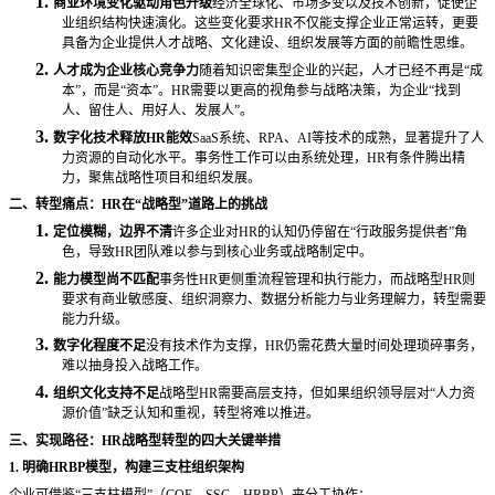
1.
商业环境变化驱动角色升级
经济全球化、市场多变以及技术创新，促使企
业组织结构快速演化。这些变化要求
HR不仅能支撑企业正常运转，更要
具备为企业提供人才战略、文化建设、组织发展等方面的前瞻性思维。
2.
人才成为企业核心竞争力
随着知识密集型企业的兴起，人才已经不再是
“成
本”，而是“资本”。HR需要以更高的视角参与战略决策，为企业“找到
人、留住人、用好人、发展人”。
3.
数字化技术释放
HR能效
SaaS系统、RPA、AI等技术的成熟，显著提升了人
力资源的自动化水平。事务性工作可以由系统处理，HR有条件腾出精
力，聚焦战略性项目和组织发展。
二、转型痛点：
HR在“战略型”道路上的挑战
1.
定位模糊，边界不清
许多企业对
HR的认知仍停留在“行政服务提供者”角
色，导致HR团队难以参与到核心业务或战略制定中。
2.
能力模型尚不匹配
事务性
HR更侧重流程管理和执行能力，而战略型HR则
要求有商业敏感度、组织洞察力、数据分析能力与业务理解力，转型需要
能力升级。
3.
数字化程度不足
没有技术作为支撑，
HR仍需花费大量时间处理琐碎事务，
难以抽身投入战略工作。
4.
组织文化支持不足
战略型
HR需要高层支持，但如果组织领导层对“人力资
源价值”缺乏认知和重视，转型将难以推进。
三、实现路径：
HR战略型转型的四大关键举措
1. 明确HRBP模型，构建三支柱组织架构
企业可借鉴
“三支柱模型”（COE、SSC、HRBP）来分工协作：