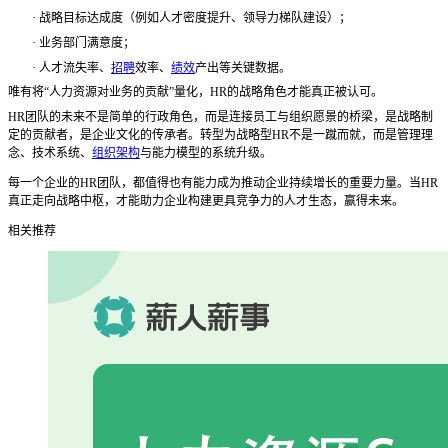
·
战略目标达成度（例如人才密度提升、领导力梯队建设）；
·
业务部门满意度；
·
人才流失率、
招聘
效率、
绩效
产出等关键数据。
唯有将
“人力资源对业务的贡献”量化，HR的战略角色才能真正被认可。
HR团队的未来不是简单的行政角色，而是连接员工与组织愿景的桥梁，是战略制
定的贡献者，是企业文化的传承者。转型为战略型HR不是一蹴而就，而是管理理
念、技术系统、
组织架构
与能力模型的系统升级。
每一个企业的
HR团队，都值得也有能力成为推动企业持续增长的重要力量。当HR
真正走向战略中枢，才能助力企业构建更具竞争力的人才生态，赢得未来。
相关推荐