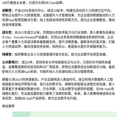
100万垂直从业者，已成为头部HR SaaS品牌。
创新性：
产品以HR系统为中心，结合AI技术，构建生态化的人力资源交互平台，
帮助企业提升人力资源管理，全面提升人才管理效果，为企业提供数据驱动的人力
资源SaaS智慧型解决方案；线上低成本持续性获客方式，成为企业发展壁垒，推动
自身快速发展。
成长性：
自2015年成立以来，凭借强大的技术能力与行业洞察，薪人薪事先后推出
X-One、Growth-Oriented产品版本，实现从业务系统到数据驱动系统的升级，让企
业每个重要人力资源决策具备数据支持，提升决策质量。最新发布的昊天版，打破
人力资源边界，融合连接财务系统，协同办公，更是极大提升外部服务能力。
持续性：
始终聚焦企业人力资源管理升级与优化，助力企业数字化转型发展。
公众影响力：
成立4年，受到资本与市场高度关注与认可，已获红杉中国资本基
金、金蝶集团等知名投资机构与厂商投资，获得企业服务创业创新成长50强、最具
影响力人力资源SaaS系统、中国市场人力资源科技公司50强等荣誉。
随着5G和AIoT的快速普及，产业互联网进入黄金时代，政企利用大数据和人工智
能赋能实体经济转型升级，各行业的数字化、网络化和智能化进程空前加速。薪人
薪事基于多维度的数据分析、行业洞察，以及对数字化趋势的把握，在HR SaaS领
域稳扎稳打，专业度及服务能力都有了深厚的积累。未来，薪人薪事将继续结合自
身优势，加强HR SaaS产品研发，助力企业数字化升级。
相关推荐