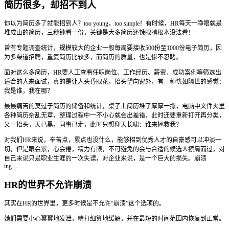
简历很多，却招不到人
你以为简历多了就能招到人？too young，too simple！有时候，HR每天一睁眼就是
堆成山的简历，三秒钟看一份，关键是大多简历还辣眼睛根本没法看！
曾有专题调查统计，规模较大的企业一般每周要接收500份至1000份电子简历，因
为多渠道招聘，重复简历比较多，而简历的质量，也是惨不忍睹。
面对这么多简历，HR要人工查看任职岗位、工作经历、薪资、成功案例等筛选出
适合的人来面试，真的是让人头昏眼花，抬头望向窗外，有一种恍如隔世的感觉：
我是谁，我在哪？
最最痛苦的莫过于简历的储备和统计，桌子上简历堆了厚厚一摞，电脑中文件夹里
各种简历杂乱无章，整理过程中一不小心就会出差错，此时还要重新打开再分类，
又一抬头，天已黑，同事已走，此时只想仰天长啸：谁来拯救我？
对我们HR来说，辛苦点，累点也没什么，能够招到优秀人才的自豪感可以冲淡一
切，但是眼会累，心会倦，精力有限，不可避免的会与合适的候选人擦肩而过，对
自己来说只是职业生涯的一次失误，对企业来说，是一个巨大的损失。崩溃
ing……
HR的世界不允许崩溃
其实在HR的世界里，更多时候是不允许“崩溃”这个选项的。
她们需要小心翼翼地发泄，精打细算地缓解，并在最短的时间范围内恢复到正常。