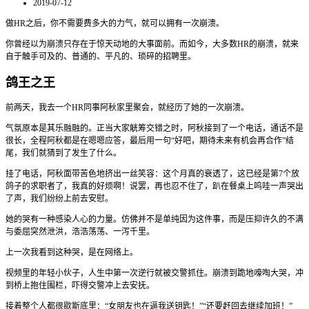
2019-07-12
做HR之后，你不需要费多大的力气，就可以拥有一次崩溃。
你曾经以为崩溃只存在于惊天动地的大事面前。而如今，大多数HR的崩溃，就来
自于触手可及的、普通的、平凡的、琐碎的招聘里。
鸽王之王
前两天，我去一个HR同事阿秋家里聚会，就经历了她的一次崩溃。
气氛原本是其乐融融的。正当大家觥筹交错之时，阿秋接到了一个电话，通话不是
很长，全程阿秋都是在嗯嗯应答，最后用一句“好吧，期待未来有机会再合作”结
尾，我们就猜到了发生了什么。
挂了电话，阿秋面带苦色地挤出一丝笑容：这个月真的衰透了，这已经是第7个放
鸽子的求职者了，我真的好烦啊！说罢，再也忍不住了，趴在餐桌上呜哇一声哭出
了声，我们纷纷上前去安慰。
她的哭有一种感染人心的力量。仿佛并不是单纯因为这件事，而是压抑许久的不满
与委屈突然泄洪，浩浩荡荡、一泻千里。
上一次我看到这种哭，是在网络上。
视频里的年轻小伙子，人生中第一次逆行就被交警抓住。崩溃到跪地嚎啕大哭，冲
到桥上抱住围栏，吓得交警冲上去安抚。
接着整个人都很歇斯底里：“女朋友也在逼我送钥匙！”“还要赶回去继续加班！”