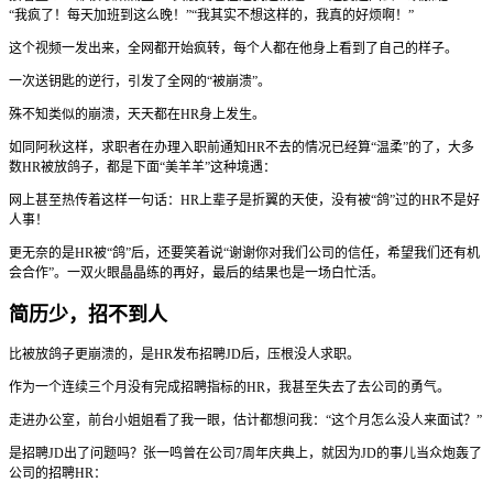
“我疯了！每天加班到这么晚！”“我其实不想这样的，我真的好烦啊！”
这个视频一发出来，全网都开始疯转，每个人都在他身上看到了自己的样子。
一次送钥匙的逆行，引发了全网的“被崩溃”。
殊不知类似的崩溃，天天都在HR身上发生。
如同阿秋这样，求职者在办理入职前通知HR不去的情况已经算“温柔”的了，大多
数HR被放鸽子，都是下面“美羊羊”这种境遇：
网上甚至热传着这样一句话：HR上辈子是折翼的天使，没有被“鸽”过的HR不是好
人事！
更无奈的是HR被“鸽”后，还要笑着说“谢谢你对我们公司的信任，希望我们还有机
会合作”。一双火眼晶晶练的再好，最后的结果也是一场白忙活。
简历少，招不到人
比被放鸽子更崩溃的，是HR发布招聘JD后，压根没人求职。
作为一个连续三个月没有完成招聘指标的HR，我甚至失去了去公司的勇气。
走进办公室，前台小姐姐看了我一眼，估计都想问我：“这个月怎么没人来面试？”
是招聘JD出了问题吗？张一鸣曾在公司7周年庆典上，就因为JD的事儿当众炮轰了
公司的招聘HR：