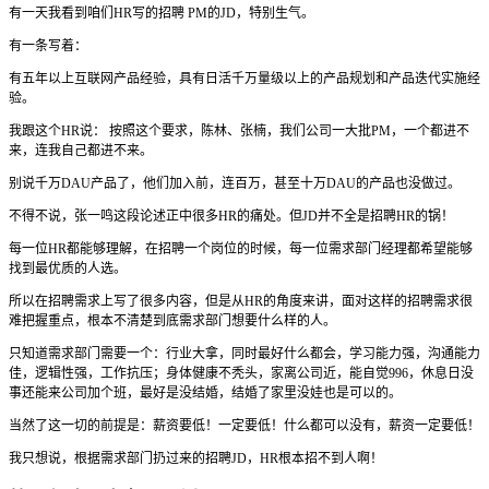
有一天我看到咱们HR写的招聘 PM的JD，特别生气。
有一条写着：
有五年以上互联网产品经验，具有日活千万量级以上的产品规划和产品迭代实施经
验。
我跟这个HR说： 按照这个要求，陈林、张楠，我们公司一大批PM，一个都进不
来，连我自己都进不来。
别说千万DAU产品了，他们加入前，连百万，甚至十万DAU的产品也没做过。
不得不说，张一鸣这段论述正中很多HR的痛处。但JD并不全是招聘HR的锅！
每一位HR都能够理解，在招聘一个岗位的时候，每一位需求部门经理都希望能够
找到最优质的人选。
所以在招聘需求上写了很多内容，但是从HR的角度来讲，面对这样的招聘需求很
难把握重点，根本不清楚到底需求部门想要什么样的人。
只知道需求部门需要一个：行业大拿，同时最好什么都会，学习能力强，沟通能力
佳，逻辑性强，工作抗压；身体健康不秃头，家离公司近，能自觉996，休息日没
事还能来公司加个班，最好是没结婚，结婚了家里没娃也是可以的。
当然了这一切的前提是：薪资要低！一定要低！什么都可以没有，薪资一定要低！
我只想说，根据需求部门扔过来的招聘JD，HR根本招不到人啊！