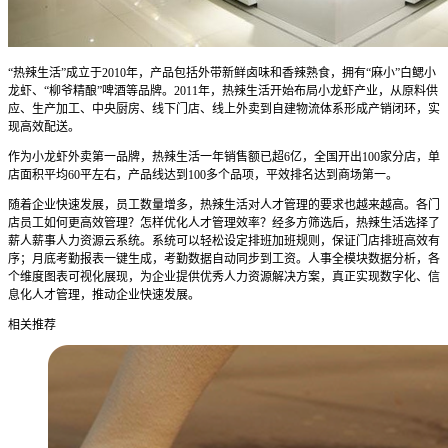
“热辣生活”成立于2010年，产品包括外带新鲜卤味和香辣熟食，拥有“麻小”白鳃小
龙虾、“柳爷精酿”啤酒等品牌。2011年，热辣生活开始布局小龙虾产业，从原料供
应、生产加工、中央厨房、线下门店、线上外卖到自建物流体系形成产销闭环，实
现高效配送。
作为小龙虾外卖第一品牌，热辣生活一年销售额已超6亿，全国开出100家分店，单
店面积平均60平左右，产品线达到100多个品项，平效排名达到商场第一。
随着企业快速发展，员工数量增多，热辣生活对人才管理的要求也越来越高。各门
店员工如何更高效管理？怎样优化人才管理效率？经多方筛选后，热辣生活选择了
薪人薪事人力资源云系统。系统可以轻松设定排班加班规则，保证门店排班高效有
序；月底考勤报表一键生成，考勤数据自动同步到工资。人事全模块数据分析，各
个维度图表可视化展现，为企业提供优秀人力资源解决方案，真正实现数字化、信
息化人才管理，推动企业快速发展。
相关推荐