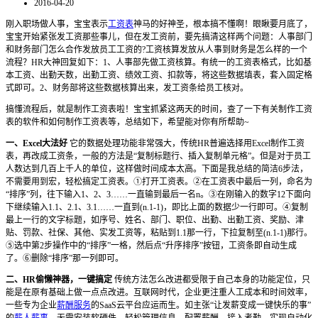
2016-04-20
刚入职场做人事，宝宝表示
工资表
神马的好神圣，根本搞不懂啊！眼瞅要月底了，
宝宝开始紧张发工资那些事儿，但在发工资前，要先搞清这样两个问题：人事部门
和财务部门怎么合作发放员工工资的?工资核算发放从人事到财务是怎么样的一个
流程？HR大神回复如下：1、人事部先做工资核算。有统一的工资表格式，比如基
本工资、出勤天数，出勤工资、绩效工资、扣款等，将这些数据填表，套入固定格
式即可。2、财务部将这些数据核算出来，发工资条给员工核对。
搞懂流程后，就是制作工资表啦！宝宝抓紧这两天的时间，查了一下有关制作工资
表的软件和如何制作工资表等，总结如下，希望能对你有所帮助~
一、Excel大法好
它的数据处理功能非常强大，传统HR普遍选择用Excel制作工资
表，再改成工资条，一般的方法是“复制标题行、插入复制单元格”。但是对于员工
人数达到几百上千人的单位，这样做时间成本太高。下面是我总结的简洁6步法，
不需要用到宏，轻松搞定工资表。①打开工资表。②在工资表中最后一列，命名为
“排序”列，往下输入1、2、3……一直输到最后一名n。③在刚输入的数字12下面向
下继续输入1.1、2.1、3.1……一直到(n.1-1)，即比上面的数据少一行即可。④复制
最上一行的文字标题，如序号、姓名、部门、职位、出勤、出勤工资、奖励、津
贴、罚款、社保、其他、实发工资等，粘贴到1.1那一行，下拉复制至(n.1-1)那行。
⑤选中第2步操作中的“排序”一格，然后点“升序排序”按钮，工资条即自动生成
了。⑥删除“排序”那一列即可。
二、HR偷懒神器，一键搞定
传统方法怎么改进都受限于自己本身的功能定位，只
能是在原有基础上做一点点改进。互联网时代，企业更注重人工成本和时间效率，
一些专为企业
薪酬服务
的SaaS云平台应运而生。如主张“让发薪变成一键快乐的事”
的
薪人薪事
，无需安装软硬件，轻松管理信息、配置薪酬、接入考勤，实现自动化