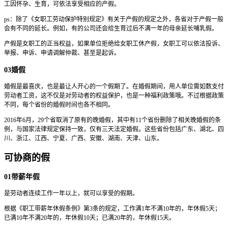
工因怀孕、生育，可依法享受相应的产假。
ps：除了《女职工劳动保护特别规定》有关于产假的规定之外，各省对于产假一般
会有不同的延长。例如，有的公司还会给生育过后不满一年的母亲延长哺乳假。
产假是女职工的正当权益，如果单位拒绝给女职工休产假，女职工可以依法投诉、
举报、申诉、申请调解仲裁、甚至是起诉。
03婚假
婚假是最喜庆，也是最让人开心的一个假期了。在婚假期间，用人单位需如数支付
劳动者工资，这不仅是对劳动者的权益保护，也是一种福利政策哦。不过根据政策
不同，每个省份的婚假时间也各不相同。
2016年6月，29个省取消了原有的晚婚假，其中有11个省份删除了相关晚婚假的条
例，与国家法律规定保持一致，仅有三天法定婚假。这些省份包括广东、湖北、四
川、浙江、江西、宁夏、广西、安徽、湖南、天津、山东。
可协商的假
01带薪年假
是劳动者连续工作一年以上，就可以享受的假期。
根据《职工带薪年休假条例》第3条的规定，工作满1年不满10年的，年休假5天；
已满10年不满20年的，年休假10天；已满20年的，年休假15天。