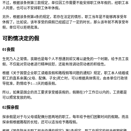
不过，根据该条例第三款规定，单位因工作需要不能安排职工休年假的，经职工本
人同意，也可以不安排职工休年休假。
另外，根据该条例第4条的规定，若存在法定的情形，职工当年是不能够再享受年
休假了。比如说，该年享受的病假已经超过了一定的时长，那么该年就不再享受年
假，单位可以拒绝批准。
可酌情决定的假
01丧假
生死乃人之常情，丧期也是每个人不想遇到却又难以避免的一个时期，给予员工丧
假，不仅能对劳动者进行精神抚慰，还能有效调动劳动者的积极性。
根据《关于国营企业职工请婚丧假和路程假等问题的通知》规定，职工本人结婚或
职工的直系亲属(父母、配偶、子女)死亡时，可以根据具体情况，由本单位行政领
导批准，酌情给予1—3天的婚丧假。
所以，如果是国企的员工要求享受婚丧假的，假期在3个工作日以内的，工资都是
可以照常发放的哟。
02探亲假
探亲假是对于与父母或配偶分居两地的职工，每年给予他们团聚时间的假期。而且
探亲假根据路程的长短，还可以适当给予路程假。
根据《国务院关于职工探亲待遇的规定》第5条规定，职工在规定的探亲假期和路