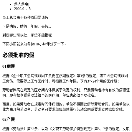
薪人薪事
|
2020-01-15
员工总会由于各种原因要请假
可是病假，婚假，年假，丧假...
到底哪些可以批，哪些不能批呢
下面小薪就来为各位HR小伙伴分享一下~
必须批准的假
01病假
根据《企业职工患病或非因工负伤医疗期规定》第3条的规定，职工因患病或非因
工负伤，需要停止工作医疗时，可根据工作年限，享有3～24个月的医疗期；
劳动者因病在规定的医疗期内休假属于法定的权利，只要劳动者持有有效的病假证
明，即有权享受劳动法给予的医疗期，单位也必须予以批准。
而且，如果劳动者在规定时间休病假的，单位不得因此解除劳动合同。如果单位以
此为由开除劳动者，劳动者可要求单位继续履行劳动合同或要求支付赔偿金哦。
02产假
根据《劳动法》第62条、以及《女职工劳动保护特别规定》第5、7条的规定，女职