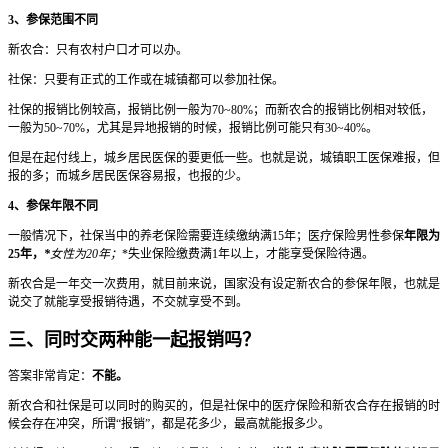
3、参保范围不同
新农合：只有农村户口才可以办。
社保：只要有正式的工作或在城镇都可以参加社保。
社保的报销比例较高，报销比例一般为70~80%；而新农合的报销比例相对较低，
一般为50~70%，尤其是异地报销的时候，报销比例可能只有30~40%。
但是在起付线上，城乡居民医保的要更低一些。也就是说，城镇职工医保难报，但
报的多；而城乡居民医保容易报，也报的少。
4、参保年限不同
一般情况下，社保当中的养老保险需要连续缴纳满15年；医疗保险男性参保
年限为
25年，
*
女性为20年；
*失业保险缴费满1年以上，才能享受保险待遇。
新农合是一年交一次费用，就目前来说，国家没有设定新农合的参保年限，也就是
说交了就能享受报销待遇，不交就享受不到。
三、同时交两种能一起报销吗？
答案非常肯定：
不能。
新农合和社保是可以同时的购买的，但是社保中的医疗保险和新农合存在报销的时
候会存在冲突，所谓“报销”，都是花多少，最高就能报多少。