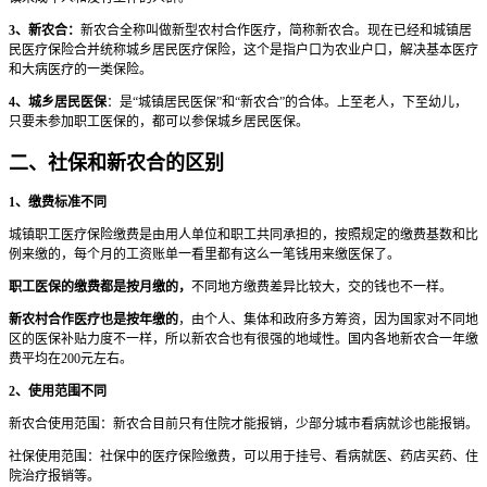
3、新农合：
新农合全称叫做新型农村合作医疗，简称新农合。现在已经和城镇居
民医疗保险合并统称城乡居民医疗保险，这个是指户口为农业户口，解决基本医疗
和大病医疗的一类保险。
4、城乡居民医保
：是“城镇居民医保”和“新农合”的合体。上至老人，下至幼儿，
只要未参加职工医保的，都可以参保城乡居民医保。
二、社保和新农合的区别
1、缴费标准不同
城镇职工医疗保险缴费是由用人单位和职工共同承担的，按照规定的缴费基数和比
例来缴的，每个月的工资账单一看里都有这么一笔钱用来缴医保了。
职工医保的缴费都是按月缴的，
不同地方缴费差异比较大，交的钱也不一样。
新农村合作医疗也是按年缴的
，由个人、集体和政府多方筹资，因为国家对不同地
区的医保补贴力度不一样，所以新农合也有很强的地域性。国内各地新农合一年缴
费平均在200元左右。
2、使用范围不同
新农合使用范围：新农合目前只有住院才能报销，少部分城市看病就诊也能报销。
社保使用范围：社保中的医疗保险缴费，可以用于挂号、看病就医、药店买药、住
院治疗报销等。