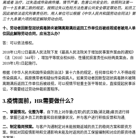
离或者 治疗，过失造成传染病传播，情节严重，危害公共安全的，依照刑法第一
百一十五条第二款的规定，按照过失以危险方法危害公共安全罪定罪处罚。如员工
因此被依法追究刑事责任的，用人单位可以根据《中华人民共和国劳动合同法》第
三十九条第六项的规定解除劳动合同。
十、劳动者因新型冠状病毒肺炎被隔离期满后返回工作单位后被歧视或者被用人单
位因此解除劳动合同，应当怎么办？
答：可以依法维权。
2018年12月12日最高人民法院下发《最高人民法院关于增加民事案件案由的通知》
（法〔2018〕344号），增加平等就业权纠纷、性骚扰损害责任纠纷两类案由，自
2019年1月1日起施行。
根据《中华人民共和国传染病防治法》第十六条的规定，任何单位和个人不得歧视
传染病病人、病原携带者和疑似传染病病人。如果劳动者因新型冠状病毒肺炎被隔
离期满后返回工作单位后被歧视，可以视情节轻重主张平等就业，直接提起民事诉
讼，不需要经过劳动仲裁前置程序。
3.疫情面前，HR需要做什么？
一、掌握情况。化整为零
，自下而上对存量(在职)的武汉籍(湖北籍)雇员进行排
查，掌握已返乡员工的数量和目前健康状况，并与客户进行积极反馈和沟通;
二、制定稳岗预案。
与客户沟通制定对未能按期返城的员工的稳岗方案和薪资方
案。例如对因疫情影响和交通影响未能及时返岗的员工保留编制和对应的薪资待遇
方案等；