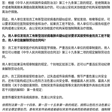
答：根据《中华人民共和国传染病防治法》第三十九条第二款的规定，拒绝隔离治
疗或者隔离期未满擅自脱离隔离治疗的，可以由公安机关协助医疗机构采取强制隔
离治疗措施。
因此，用人单位发现员工有新型冠状病毒的疑似症状，譬如发烧、咳嗽等症状，可
以要求其前往医院接受检查和治疗，如果员工拒不配合，用人单位可以报告给医疗
机构或者公安机关，由公安机关协助医疗机构采取强制隔离治疗措施。
九、用人单位发现员工有新型冠状病毒肺炎疑似症状要求其接受检查而员工拒不配
合，用人单位能解除劳动合同吗？
答：员工拒不接受医疗机构采取医学措施，严重违反用人单位的规章制度的，用人
单位可以根据《中华人民共和国劳动合同法》第三十九条第二项的规定解除劳动合
同。
用人单位如果没有规章制度的规定，个别地区如浙江等，还可以严重违反劳动纪律
来解除劳动合同。
此外，员工因拒绝接受检查治疗，过失造成传染病传播，情节严重危害公共安全
的，还有可能构成过失以危险方法危害公共安全罪。根据最高人民法院、最高人民
检察院《关于办理妨害预防、控制突发传染病疫情等灾害的刑事案件具体应用法律
若干问题的解释》 第一条规定：
故意传播突发传染病病原体，危害公共安全的。
依照刑法第一百一十四条、第一百一十五条第一款的规定，按照以危险方法危害公
共安全罪定罪处罚。患有突发传染病或者疑似突发传染病而拒绝接受检疫、强制隔