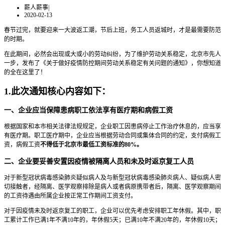
薪人薪事
|
2020-02-13
春节过完，就要迎来一大波返工潮，节后上班，务工人员返城时，才是最需要防范
的时期。
在此期间，必然会出现或大或小的劳动纠纷，为了维护劳动关系稳定，北京市先人
一步，发布了《关于做好疫情防控期间劳动关系稳定有关问题的通知》，你想知道
的全在这里了！
1.此次通知核心内容如下：
一、企业应当保障患病职工依法享有医疗期和病假工资
根据国家和本市相关法律法规规定，企业职工因患病停止工作治疗休息的，应当享
有医疗期。职工医疗期中，企业应当根据劳动合同或集体合同的约定，支付病假工
资，病假工资
不得低于北京市最低工资标准的80%。
二、企业要妥善安置因疫情被隔离人员和未及时返京复工人员
对于新型冠状病毒感染肺炎疑似病人及与新型冠状病毒感染肺炎病人、疑似病人密
切接触者，经隔离、医学观察排除是病人或者病原携带者后，隔离、医学观察期间
的工资待遇由所属企业按正常工作期间工资支付。
对于因疫情未及时返京复工的职工，企业可以优先考虑安排职工年休假。其中，职
工累计工作已满1年不满10年的，年休假5天；已满10年不满20年的，年休假10天；