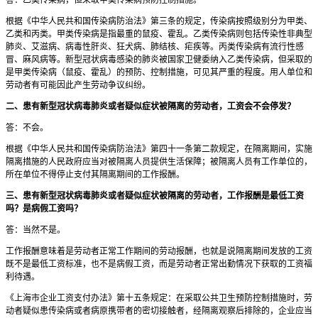
根据《中华人民共和国传染病防治法》第三条的规定，传染病按照级别分为甲类、
乙类和丙类。甲类传染病是指最重的鼠疫、霍乱。乙类传染病则包括传染性非典型
肺炎、艾滋病、病毒性肝炎、狂犬病、肺结核、疟疾等。丙类传染病有流行性感
冒、麻风病等。新型冠状病毒感染的肺炎被国家卫健委纳入乙类传染病，但采取的
是甲类传染病（鼠疫、霍乱）的预防、控制措施，可见其严重的程度。用人单位和
劳动者有可能因此产生劳动争议纠纷。
二、患有新型冠状病毒肺炎或者疑似症状被隔离的劳动者，工资会不会停发？
答：不会。
根据《中华人民共和国传染病防治法》第四十一条第二款规定，在隔离期间，实施
隔离措施的人民政府应当对被隔离人员提供生活保障；被隔离人员有工作单位的，
所在单位不得停止支付其隔离期间的工作报酬。
三、患有新型冠状病毒肺炎或者疑似症状被隔离的劳动者，工作报酬是最低工资
吗？是病假工资吗？
答：当然不是。
工作报酬意味着是劳动者正常工作期间的劳动报酬，也就是说隔离期间发放的工资
既不是最低工资标准，也不是病假工资，而是劳动者正常出勤情况下获取的工资福
利待遇。
《上海市企业工资支付办法》第十五条规定：在采取公共卫生预防控制措施时，劳
动者疑似患传染病或者病原携带者的密切接触者，经隔离观察后排除的，企业应当