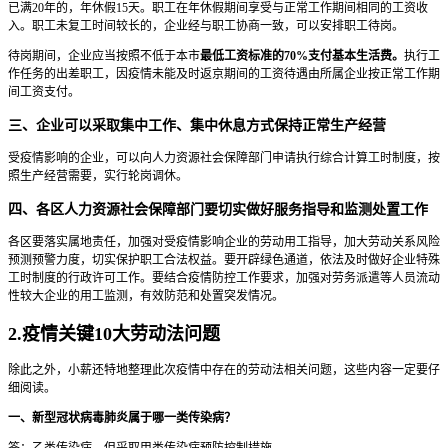
已满20年的，年休假15天。职工在年休假期间享受与正常工作期间相同的工资收
入。职工未复工时间较长的，企业经与职工协商一致，可以安排职工待岗。
待岗期间，企业应当按照不低于本市
最低工资标准的70%支付基本生活费。
执行工
作任务的出差职工，因疫情未能及时返京期间的工资待遇由所属企业按正常工作期
间工资支付。
三、企业可以采取集中工作、集中休息方式保持正常生产经营
受疫情影响的企业，可以向人力资源社会保障部门申请执行综合计算工时制度，按
照生产经营需要，实行轮岗调休。
四、各区人力资源社会保障部门要切实做好服务指导和监测处置工作
各区要落实属地责任，加强对受疫情影响企业的劳动用工指导，加大劳动关系风险
预测预警力度，切实保护职工合法权益。要开辟绿色通道，依法及时做好企业特殊
工时制度的行政许可工作。要结合疫情防控工作要求，加强对劳务派遣等人员流动
性较大企业的用工监测，有效防范和处置突发情况。
2.疫情关键10大劳动法问题
除此之外，小薪还特地整理此次疫情中存在的劳动法相关问题，这些内容一定要仔
细阅读。
一、新型冠状病毒肺炎属于哪一类传染病？
答：乙类传染病，但采取甲类传染病预防控制措施。