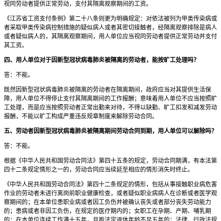
视同劳动者提供正常劳动，支付其隔离观察期间的工资。
《江苏省工资支付条例》第二十八条则更为明确规定：对依法被列为甲类传染病或
者采取甲类传染病控制措施的疑似病人或者其密切接触者，经隔离观察排除是病人
或者疑似病人的，其隔离观察期间，用人单位应当视同劳动者提供正常劳动并支付
其工资。
四、用人单位对于因新型冠状病毒肺炎被隔离的劳动者，能按旷工处理吗？
答：不能。
既然因新型冠状病毒肺炎被隔离的劳动者在隔离期间，政府应当对其提供生活保
障，用人单位不得停止支付其隔离期间的工作报酬；意味着用人单位不应当按照旷
工处理，而是应当按照劳动者正常出勤来对待，不得以缺勤、旷工扣发和减发劳动
报酬，不能以旷工构成严重违反规章制度来解除劳动合同。
五、劳动者因新型冠状病毒肺炎被隔离期间劳动合同到期，用人单位可以解除吗？
答：不能。
根据《中华人民共和国劳动合同法》第四十五条的规定，劳动合同期满，有本法第
四十二条规定情形之一的，劳动合同应当续延至相应的情形消失时终止。
《中华人民共和国劳动合同法》第四十二条规定的情形，包括从事接触职业病危害
作业的劳动者未进行离岗前职业健康检查，或者疑似职业病病人在诊断或者医学观
察期间的；在本单位患职业病或者因工负伤并被确认丧失或者部分丧失劳动能力
的；患病或者非因工负伤，在规定的医疗期内的；女职工在孕期、产期、哺乳期
的；在本单位连续工作满十五年，且距法定退休年龄不足五年的；法律、行政法规