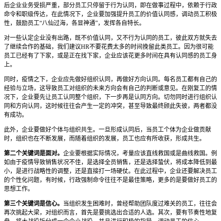
后企业业务受损严重，部分员工只停留于行为认同，即在做事过程中，依赖于行政
命令和职级传达，在此情况下，企业要加强提升员工的价值认同感，调动员工积极
性，鼓励员工“八仙过海，各显神通”，发挥各自特长。
对一些认定企业没有出路，既不价值认同，又不行为认同的员工，彼此双方就失去
了继续合作的基础，我们建议HR不要花费太多的时间挽留此类员工。因为很可能
员工已经有了下家，或是正在找下家，企业应该花更多时间在具有认同感的员工身
上。
同时，疫情之下，企业应先做好组织认同，再做好方向认同。每名员工都有自己的
经验与立场，这导致员工对组织的未来方向会有自己的判断或意见。在刚复工的情
况下，企业要先让员工认同整个组织，下一步再是认同方向。切勿同时进行组织认
同和方向认同，这时候往往会产生一定的冲突，甚至导致最终顾此失彼，两者都没
有成功。
此外，企业要做好个体与组织共生。一旦形成认同后，当员工个体为企业做贡献
时，组织也在不断发展，而随着组织的发展，员工也应有所收获，形成共生。
第二个关键词是面对。
企业要根据实际情况，考量应该直线救国或是曲线救国。例
如由于疫情导致销售状况不佳，是选择全员销售，还是选择蛰伏，将成本降低到最
小，是进行战略性的调整，还是直接打一场硬仗。在此过程中，企业还要解决员工
的个性化问题，有时候，行政强制命令往往不是最佳策略，更多的是要做好员工的
思想工作。
第三个关键词是信心。
当组织发生困难时，曾经帮助团队度过难关的员工，往往会
再次挑起大梁，对组织而言，首先是要挑选出合适的人选。其次，要有节奏性地复