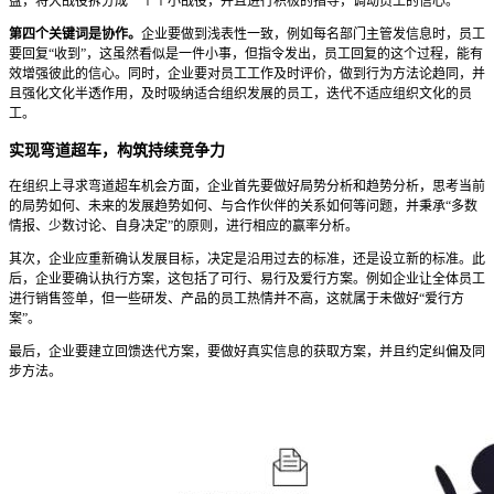
盘，将大战役拆分成一个个小战役，并且进行积极的指导，调动员工的信心。
第四个关键词是协作。
企业要做到浅表性一致，例如每名部门主管发信息时，员工
要回复“收到”，这虽然看似是一件小事，但指令发出，员工回复的这个过程，能有
效增强彼此的信心。同时，企业要对员工工作及时评价，做到行为方法论趋同，并
且强化文化半透作用，及时吸纳适合组织发展的员工，迭代不适应组织文化的员
工。
实现弯道超车，构筑持续竞争力
在组织上寻求弯道超车机会方面，企业首先要做好局势分析和趋势分析，思考当前
的局势如何、未来的发展趋势如何、与合作伙伴的关系如何等问题，并秉承“多数
情报、少数讨论、自身决定”的原则，进行相应的赢率分析。
其次，企业应重新确认发展目标，决定是沿用过去的标准，还是设立新的标准。此
后，企业要确认执行方案，这包括了可行、易行及爱行方案。例如企业让全体员工
进行销售签单，但一些研发、产品的员工热情并不高，这就属于未做好“爱行方
案”。
最后，企业要建立回馈迭代方案，要做好真实信息的获取方案，并且约定纠偏及同
步方法。