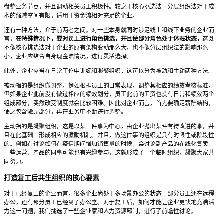
盘整业务节点，并且调动相关员工积极性。较之于核心挑选法，分层组织法对于成
本的缩减空间有限，适用于资金流相对充足的企业。
还有一种方法，介于前两者之间。对一些本身就同时涉足线上和线下业务的企业而
言，
在特殊情况下，要对员工进行角色挑选，并且使部分角色处于休眠状态，
这既
不像核心挑选法对于企业的原有架构变动那么大，也不像分层组织法的影响那么
小，企业应结合自身现金流情况，进行灵活选择。
此外，企业应当在日常工作中训练和凝聚组织，这可以分为被动和主动两种方法。
被动指的是组织微调整，例如根据员工的日常表现，调整其相应的绩效考核标准，
但如果企业此前没有做过相应的绩效划分，员工此前的工资也没有日常和绩效两个
组成部分，突然改变制度就会比较困难。因此对企业而言，首先要确定薪酬结构，
使之包含激励部分，再在业务中不断进行调整。
主动指的是凝聚组织，这是以某一件事为中心，由企业抛出某件有待改进的事，并
且在此基础上形成相应的激励机制。并且，做这件事的组织是具有时限性或阶段性
的。例如在讨论如何在疫情期间增加销售量的时候，会讨论到产品的在线化售卖，
一些运营、产品的同事可能也有兴趣参与，这就形成了一个临时组织，凝聚大家共
同努力。
打造复工后共生组织的核心要素
对于已经复工的企业而言，很多企业尚处于多场景办公的状态，部分员工还在远程
办公，还有部分员工已经到了办公室。对于复工后，如何才能让企业更快地充满活
力这一问题，我们挑选了一些企业家和人力资源部门，进行了前瞻性讨论。