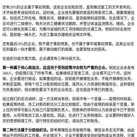
还有20%的企业属于事后预案。这些企业后知后觉，直到推迟复工的文件发布后，
才开始思考该如何应对。这时候，企业首先要做的就是利用各项工具，搜集情报信
息，包括员工所在地、隔离状况、健康状况、是否能顺利返回等。在此情况下，企
业可进行二级细分，每天对员工健康状况跟踪，并登记体温监测情况。随后，企业
还可以细化到第三级，为集中返城的员工寻找相应的交通工具，例如约好出发时
间，提前租一辆大巴，为员工集体办理相关证明文件等。
还有最后10%的企业，既不属于事前预案，也不属于事中或事后预案。这类企业往
往到最后一刻才醒悟，属于被动挨打的局面，会蒙受较大的损失。
在组织分级方案方面，企业通常有三种分级方法。
第一种属于核心挑选法，这适用于受到疫情冲击较为严重的企业。
例如企业本身有
500人，但疫情打乱了所有节奏，如果继续正常发工资，企业撑不过3个月。这时
候，企业要进行假设，如果重组的话，目前能开展哪些业务、不能开展哪些业务，
并制定蓝图，将每个员工分配到相应位置。虽然从人力资源的角度而言，这样做较
为伤害组织，但对那些要活下去的企业而言，这也是迫不得已的做法。
经过我们的走访调研，这一方法相当有效，但其中有一个变量——疫情何时结束。
如果疫情持续，员工对新的职位分工会比较踏实，但由于疫情的结束是个变量，新
上任的领导可能认为自己只是短期负责人，而原来的领导则认为自身如今已不受到
重用，从而导致员工投入度较低。因此，在进行了业务梳理后，企业要同时做好人
员的思想梳理工作，进行预先的组织约定，调动员工积极性。
第二种方法属于分层组织法。
即考察哪些业务能够开展、哪些业务无法开展，由此
得出不同团队的工作量。在此情况下，企业不需要改变组织架构或业务流程，只需