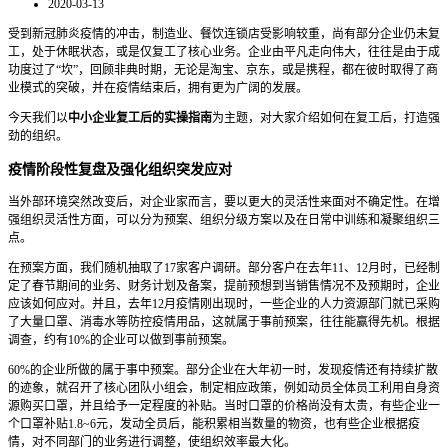
2020-03-13
受到新冠肺炎疫情的冲击，制造业、餐饮连锁店受影响较重，尚有部分企业仍未复
工，处于休眠状态，或是仅复工了核心业务。企业由平凡走向伟大，往往是由于成
功度过了“坎”，回顾非典时期，无论是淘宝、京东，或是携程，都在彼时取得了商
业模式的突破，并在疫情结束后，拥有更为广阔的发展。
今天我们以
中小企业复工后的实操指南
为主题，对大家介绍如何在复工后，打造强
劲的组织。
疫情阶段性复盘及强化组织突发应对
当外部环境突然改变后，对企业家而言，要以更大的灵活性来面对不确定性。在增
强组织灵活性方面，可以分为预案、组织分级方案以及在日常中训练和凝聚组织三
点。
在预案方面，我们随机抽取了17家客户调研。部分客户在去年11、12月时，已经制
定了春节期间的业务、财务计划及备案，提前预想到当销售情况不及预期时，企业
应该如何应对。并且，去年12月疫情刚出现时，一些企业的人力资源部门就已采购
了大量口罩、消毒水等防控疫情用品，这就属于事前预案，往往能赢得先机。根据
调查，约有10%的企业可以做到事前预案。
60%的企业所做的属于事中预案。部分企业在大年初一时，发现疫情还有持续扩散
的迹象，就召开了核心团队小组会，制定相应政策，例如动员全体员工利用自身资
源购买口罩，并且给予一定程度的补贴。当时口罩的价格尚没有太贵，有些企业一
个口罩补贴1.8~6元，发动全员后，能积累相当数量的物资，也有些企业根据疫
情，对不同部门的业务进行调整，使组织效率最大化。