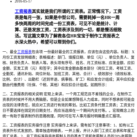
2016-05-17
工资报表
其实就是我们所谓的工资表。正常情况下，工资
表是每月一张，如果是中型公司，需要耗掉一名HR一周
多快两周的时间完成一份工资表，可见不论是统计、计
算、还是发放工资，工资表涉及到的一切，都是慢活细致
活。写这篇文章为了解救各位HR宝宝于制作工资报表之
水深火热中，希望可以帮到你们。
一、最全
工资报表
包含项 一份最好最全的工资报表，应该包含这些内容。标题：X
月份工资发放明细表；表格描述：部门、填报日期、单位（元）、单位负责人、复
核、财务负责人、制表人等。表头项有序号、姓名、月工资标准、应发金额、应扣
金额、实发工资（元）和签字；其中应发金额由基本部分（岗位工资、考核工资、
全勤奖、通讯补贴、岗位补贴、加班工资、其他、合计）、绩效部分（绩效标准、
比例、合计）、出勤栏（迟到早退、病事假、旷工）和应发合计组成；其中应扣金
额由代缴费用（社保、个税、其他）和应扣合计组成。如图所示：
二、工资报表的相关说明 宏观上来讲，一个用工规范且不差钱的企业，在制作工
资表的时候并不用大费脑筋，但是企业如果想降低人力成本，同时不想承担可能会
出现的法律责任，就应对工资进行有效的筹划。比如工资条代替工资表；工资支付
日不要选择在固定的日期支付，而应当选择在一个期间内支付等。。宏观概念上的
统一有助于报表制作的思路梳理，同时可在写人事月报时明确重点汇报项。
三、工资报表的实务操作注意 实务操作上来讲，需有如下注意事项：1、如有以工
资表外形式发放的，需单独造明细表，一并上报，并计入部门工资汇总表和年度工
资汇总表。2、月工资标准指非年薪制人员的基本工资和年薪制人员的70%年薪除