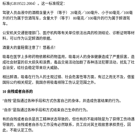
标准(GB19522-2004）。这一标准规定：
驾驶人员血液中的酒精含量大于 （等于） 20毫克／100毫升、小于80毫克／100毫
升的行为属于饮酒驾车，含量大于（等于） 80毫克／100毫升的行为属于醉酒驾
车。
公安机关交通管理部门、医疗机构等有关单位依法出具的检测结论、诊断证明等材
料，可以作为认定醉酒的依据。
酒量大的童鞋需注意了！悠着点！
吸毒在医学上多称药物依赖和药物滥用，吸毒对人的身体健康造成了严重损害，造
成社会财富的巨大损失和浪费，毒品交易活动加剧了各种违法犯罪活动，扰乱了社
会治安，给社会稳定带来巨大威胁。
相比醉酒，吸毒在行为人的主观过错、社会危害性等方面，有过之而无不及，借鉴
国际公约相关规定，我国亦将吸毒排除工伤认定范围之外。
10 自残或者自杀的
“自残”是指通过各种手段和方式伤害自己的身体，井造成伤害结果的行为。
“自杀”是指通过各种手段和方式结束自己生命的行为。
有的自残或者自杀是员工精神状态导致的，但也有的不能排除是为了获得工伤待遇
导致的，自残或者自杀与工作没有必然联系，员工应对其主观故意承担责任，因
此，不能认定工伤。