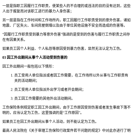
一层是指职工因履行工作职责，使某些人的不合理的或违法的目的没有达到，这些
人出于报复而对该职工进行的暴力人身伤害；
另一层是指在工作时间和工作场所内，职工因履行工作职责受到的意外伤害，诸如
地震、厂区失火、车间房屋倒塌以及由于单位其他设施不安全而造成的伤害等。
“因履行工作职责受到暴力等意外伤害”强调的是受到的伤害与履行工作职责之间存
在有因果关系。
如果员工因个人利益、个人私怨等原因受到暴力伤害，显然无法认定为工伤。
03 因工外出期间从事个人活动受到伤害的
因工外出期间一般包括以下情形：
员工受用人单位指派或者因工作需要，在工作场所以外从事与工作职责有
关的活动期间；
员工受用人单位指派外出学习或者开会期间；
员工因工作需要的其他外出活动期间。
工伤保险条例规定职工因工外出期间，由于工作原因受到伤害或者发生事故下落不
明的，应当认定为工伤，这里强调的是“工作原因”。
如果员工在因工外出期间从事个人活动，则不能认定为工伤。
最高人民法院在《关于审理工伤保险行政案件若干问题的规定》中对此亦进行了明