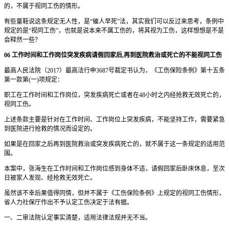
的，不属于视同工伤的情形。
有些童鞋说这条规定无人性，是“催人早死”法，其实我们可以反过来思考，条例中
规定的是“视同工伤”，也就是说本来不属工伤的，将其视为工伤，这样想想是不是
会释然一些？
06 工作时间和工作岗位突发疾病请假回家后,再到医院救治或死亡的不能视同工伤
最高人民法院（2017）最高法行申3687号裁定书认为，《工伤保险条例》第十五条
第一款第(一)项规定：
职工在工作时间和工作岗位，突发疾病死亡或者在48小时之内经抢救无效死亡的，
视同工伤。
上述条款主要是针对在工作时间、工作岗位上突发疾病，不能坚持工作，需要紧急
到医院进行抢救的情况而设定的。
如果是在回家之后再到医院救治或突发疾病死亡的，就不属于这一条规定的适用范
围。
本案中，张海生在工作时间和工作岗位感到身体不适，请假回家后卧床休息，至次
日被家人发现、经抢救无效死亡。
虽然该不幸后果值得同情，但并不属于《工伤保险条例》上规定的视同工伤情形，
省人力社保厅作出不予认定工伤决定于法有据。
一、二审法院认定事实清楚，适用法律法规并无不当。