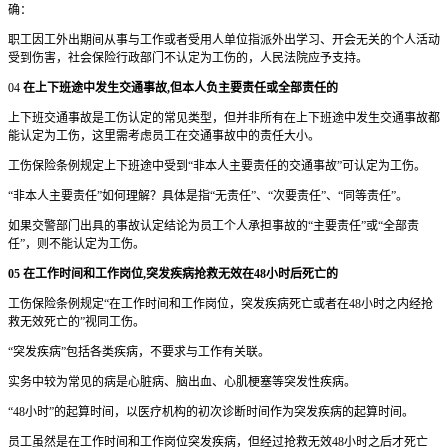
确：
职工因工外出期间从事与工作或者受用人单位指派外出学习、开会无关的个人活动
受到伤害，社会保险行政部门不认定为工伤的，人民法院应予支持。
04
在上下班途中发生交通事故,但本人负主要责任或全部责任的
上下班交通事故是工伤认定的常见类型，但并非所有在上下班途中发生交通事故都
能认定为工伤，这里需考虑员工在交通事故中的责任大小。
工伤保险条例规定上下班途中受到“非本人主要责任的交通事故”可认定为工伤。
“非本人主要责任”如何理解？具体是指“无责任”、“次要责任”、“同等责任”。
如果交警部门出具的事故认定结论为员工个人承担事故的“主要责任”或“全部责
任”，则不能认定为工伤。
05 在工作时间和工作岗位,突发疾病抢救无效在48小时后死亡的
工伤保险条例规定“在工作时间和工作岗位，突发疾病死亡或者在48小时之内经抢
救无效死亡的”视同工伤。
“突发疾病”包括各类疾病，不要求与工作有关联。
实务中较为常见的病是心脏病、脑出血、心肌梗塞等突发性疾病。
“48小时”的起算时间，以医疗机构的初次诊断时间作为突发疾病的起算时间。
员工虽然是在工作时间和工作岗位突发疾病，但经过抢救无效48小时之后才死亡