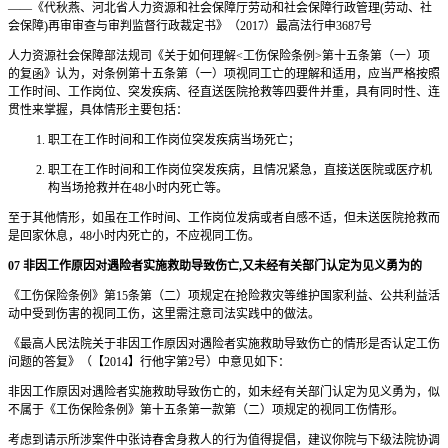
——《代秋燕、河北省人力资源和社会保障厅劳动和社会保障行政管理(劳动、社
会保障)再审审查与审判监督行政裁定书》（2017）最高法行申3687号
人力资源社会保障部法规司《关于如何理解<工伤保险条例>第十五条第（一）项
的复函》认为，对条例第十五条第（一）项视同工亡的理解和适用，应当严格按照
工作时间、工作岗位、突发疾病、径直送医院抢救等四要件并重，具有同时性、连
贯性来掌握，具体情形主要包括：
职工在工作时间和工作岗位突发疾病当场死亡；
职工在工作时间和工作岗位突发疾病，且情况紧急，直接送医院或医疗机
构当场抢救并在48小时内死亡等。
至于其他情形，如虽在工作时间、工作岗位发病或者自感不适，但未送医院抢救而
是回家休息，48小时内死亡的，不应视同工伤。
07 非因工作原因对遇险者实施救助导致伤亡,又未经有关部门认定为见义勇为的
《工伤保险条例》第15条第（二）项规定在抢险救灾等维护国家利益、公共利益活
动中受到伤害的视同工伤，这里需注意司法实践中的做法。
《最高人民法院关于非因工作原因对遇险者实施救助导致伤亡的情形是否认定工伤
问题的答复》（【2014】行他字第2号）中意见如下：
非因工作原因对遇险者实施救助导致伤亡的，如未经有关部门认定为见义勇为，似
不属于《工伤保险条例》第十五条第一款第（二）项规定的视同工伤情形。
考虑到请示所涉案件中张诗春舍身救人的行为值得提倡，建议你院与下级法院协调