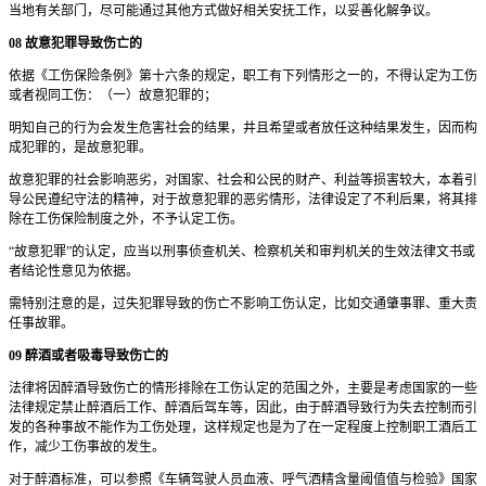
当地有关部门，尽可能通过其他方式做好相关安抚工作，以妥善化解争议。
08 故意犯罪导致伤亡的
依据《工伤保险条例》第十六条的规定，职工有下列情形之一的，不得认定为工伤
或者视同工伤：（一）故意犯罪的；
明知自己的行为会发生危害社会的结果，井且希望或者放任这种结果发生，因而构
成犯罪的，是故意犯罪。
故意犯罪的社会影响恶劣，对国家、社会和公民的财产、利益等损害较大，本着引
导公民遵纪守法的精神，对于故意犯罪的恶劣情形，法律设定了不利后果，将其排
除在工伤保险制度之外，不予认定工伤。
“故意犯罪”的认定，应当以刑事侦查机关、检察机关和审判机关的生效法律文书或
者结论性意见为依据。
需特别注意的是，过失犯罪导致的伤亡不影响工伤认定，比如交通肇事罪、重大责
任事故罪。
09 醉酒或者吸毒导致伤亡的
法律将因醉酒导致伤亡的情形排除在工伤认定的范围之外，主要是考虑国家的一些
法律规定禁止醉酒后工作、醉酒后驾车等，因此，由于醉酒导致行为失去控制而引
发的各种事故不能作为工伤处理，这样规定也是为了在一定程度上控制职工酒后工
作，减少工伤事故的发生。
对于醉酒标准，可以参照《车辆驾驶人员血液、呼气洒精含量阈值值与检验》国家