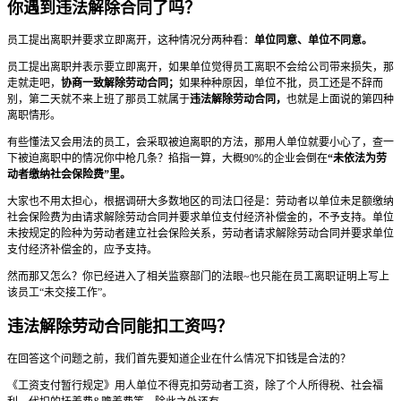
你遇到违法解除合同了吗？
员工提出离职并要求立即离开，这种情况分两种看：
单位同意、单位不同意。
员工提出离职并表示要立即离开，如果单位觉得员工离职不会给公司带来损失，那
走就走吧，
协商一致解除劳动合同；
如果种种原因，单位不批，员工还是不辞而
别，第二天就不来上班了那员工就属于
违法解除劳动合同，
也就是上面说的第四种
离职情形。
有些懂法又会用法的员工，会采取被迫离职的方法，那用人单位就要小心了，查一
下被迫离职中的情况你中枪几条？掐指一算，大概90%的企业会倒在
“未依法为劳
动者缴纳社会保险费”里。
大家也不用太担心，根据调研大多数地区的司法口径是：劳动者以单位未足额缴纳
社会保险费为由请求解除劳动合同并要求单位支付经济补偿金的，不予支持。单位
未按规定的险种为劳动者建立社会保险关系，劳动者请求解除劳动合同并要求单位
支付经济补偿金的，应予支持。
然而那又怎么？你已经进入了相关监察部门的法眼~也只能在员工离职证明上写上
该员工“未交接工作”。
违法解除劳动合同能扣工资吗？
在回答这个问题之前，我们首先要知道企业在什么情况下扣钱是合法的？
《工资支付暂行规定》用人单位不得克扣劳动者工资，除了个人所得税、社会福