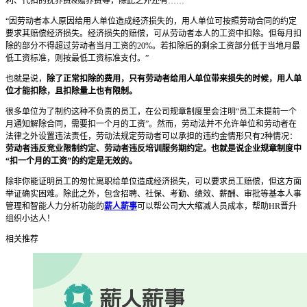
利、代扣的抚养费&赡养费等，除此之外还有……
“因劳动者本人原因给用人单位造成经济损失的，用人单位可按照劳动合同的约定
要求其赔偿经济损失。经济损失的赔偿，可从劳动者本人的工资中扣除。但每月扣
除的部分不得超过劳动者当月工资的20%。若扣除后的剩余工资部分低于当地月最
低工资标准，则按最低工资标准支付。”
也就是说，
除了正常扣除的费用，只有劳动者给用人单位带来损失的时候，用人单
位才能扣除，且扣除量上也有限制。
很多单位为了制约这种不负责的员工，在公司规章制度里会注明“员工未提前一个
月通知解除合同，需要扣一个月的工资”。然而，劳动法并不允许单位和劳动者在
法律之外设置违法责任，劳动法规定劳动者可以承担的违约金情形只有2种情况：
劳动者违反竞业限制约定、劳动者违反培训服务期约定。也就是说企业规章制度中
“扣一个月的工资”的约定是无效的。
除非你能证明员工的匆忙离职给单位造成经济损失，可以要求员工赔偿，但这方面
举证确实困难。除此之外，包含招聘、社保、考勤、绩效、薪酬、审批等基本人事
管理和智能人力分析功能的
薪人薪事
可以帮公司大大缩减人员成本，帮助HR晋升
组织小达人！
相关推荐