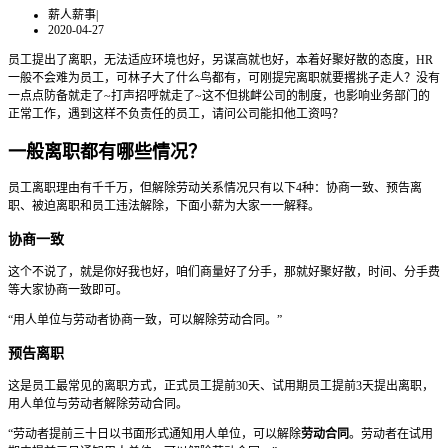
薪人薪事
|
2020-04-27
员工提出了离职，无法适应环境也好，另谋高就也好，本着好聚好散的态度，HR
一般不会难为员工，可林子大了什么鸟都有，可刚提完离职就要撂挑子走人？没有
一点点防备就走了~打声招呼就走了~这不但挑衅公司的制度，也影响业务部门的
正常工作，遇到这样不负责任的员工，请问公司能扣他工资吗？
一般离职都有哪些情况？
员工离职理由有千千万，但解除劳动关系情况只有以下4种：协商一致、预告离
职、被迫离职和员工违法解除，下面小薪为大家一一解释。
协商一致
这个不说了，就是你好我也好，咱们商量好了分手，那就好聚好散，时间、分手费
等大家协商一致即可。
“用人单位与劳动者协商一致，可以解除劳动合同。”
预告离职
这是员工最常见的离职方式，正式员工提前30天、试用期员工提前3天提出离职，
用人单位与劳动者解除劳动合同。
“劳动者提前三十日以书面形式通知用人单位，可以解除
劳动合同
。劳动者在试用