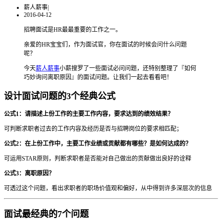
薪人薪事
|
2016-04-12
招聘面试是HR最最重要的工作之一。
亲爱的HR宝宝们，作为面试官，你在面试的时候会问什么问题
呢？
今天
薪人薪事
小薪搜罗了一些面试必问问题，还特别整理了『如何
巧妙询问离职原因』的面试问题。让我们一起去看看吧！
设计面试问题的3个经典公式
公式1：请描述上份工作的主要工作内容，要求达到的绩效结果？
可判断求职者过去的工作内容及经历是否与招聘岗位的要求相匹配；
公式2：在上份工作中，主要工作业绩或贡献都有哪些？是如何达成的？
可运用STAR原则，判断求职者是否能对自己做出的贡献做出良好的诠释
公式3：离职原因？
可透过这个问题，看出求职者的职场价值观和偏好，从中得到许多深层次的信息
面试最经典的7个问题