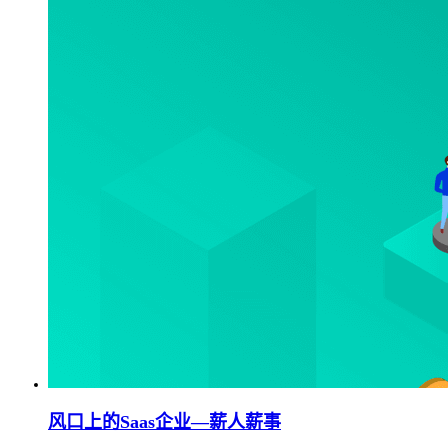
风口上的Saas企业—薪人薪事