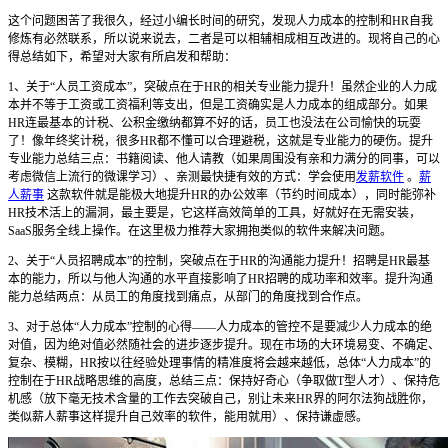
这个问题困苦了我很久，经过小编长时间的研究，发现人力成本的控制和HR自我
修炼有必然联系，所以说来说去，二者是可以相辅相成相互改进的。现将自己的心
得总结如下，希望对大家有所启发和帮助：
1、关于“人员工资成本”，突破点在于HR的相关专业能力提升！虽然企业的人力成
本并不等于工资或工资福利等支出，但是工资确实是人力成本的组成部分。如果
HR连最基本的计税、公积金缴纳都算不好的话，员工也没法在公司愉快的玩耍
了！像年终奖计税，很多HR都不懂可以合理避税，这就是专业能力的硬伤。提升
专业能力总结三点：书籍阅读、他人请教（如果周围没有亲和力满分的同事，可以
考虑微信上流行的微课学习）、亲测最快捷有效的方式：学会使用
发薪软件
。
薪
人薪事
这款软件就是能极大地提升HR的办公效率（节约时间成本），同时能弥补
HR技术活上的漏洞，最主要是，它这样高效简单的工具，好就好在无需安装，
SaaS服务全线上操作。在这里极力推荐大家拥抱类似的软件来解决问题。
2、关于“人员招聘成本”的控制，突破点在于HR的沟通能力提升！招聘是HR最基
本的能力，所以与他人沟通的水平直接影响了HR招聘的成功率和效率。提升沟通
能力总结两点：从员工的角度找到痛点，从部门的角度找到合作点。
3、对于总体“人力成本”控制的心得——人力成本的管控不是要减少人力成本的绝
对值，因为绝对值必然随社会的进步逐步提升。现在市场的大环境易变、不确定、
复杂、模糊，HR按以往经验处理事情的精准度将会越来越低，总体“人力成本”的
控制在于HR战略思维的高度，总结三点：保持好奇心（争取做T型人才）、保持危
机感（放下毫无技术含量的工作去突破自己，别让未来HR界的阿尔法狗战胜你，
类似薪人薪事这样提升自己效率的软件，能用就用）、保持谦虚感。