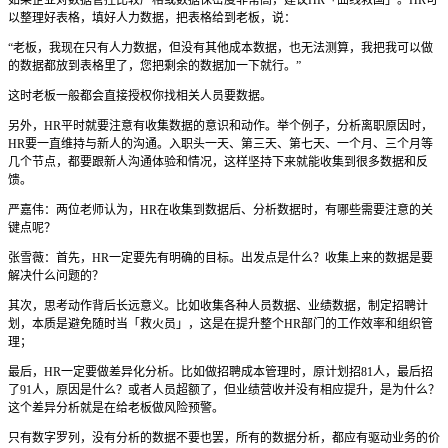
以整理好表格，填好人力数据，把表格给到老板，说：
“老板，我现在只有人力数据，但没有其他成本数据，也无法测算，我把我可以做
的数据都放到表格里了，您把剩余的数据加一下就行。”
这时老板一般都会直接授权你找相关人员要数据。
另外，HR平时就要注意有收集数据的意识和动作。举个例子，分析离职原因时，
HR要一直维持与新人的沟通。入职头一天、第三天、第七天、一个月、三个月等
几个节点，都要跟新人沟通体验和情况，这样坚持下来就能收集到很多数据和反
馈。
严嘉伟：两位老师认为，HR在收集到数据后、分析数据时，有哪些需要注意的关
键点呢？
张雪薇：首先，HR一定要先有明确的目标。出发点是什么？收集上来的数据是要
解决什么问题的？
其次，思考动作背后长远意义。比如收集各种人员数据、业绩数据，制定招聘计
划，本质是避免随时当「救火员」，这是在提升整个HR部门的工作效率和组织管
理；
最后，HR一定要做差异化分析。比如做招聘成本管理时，原计划招81人，最后招
了91人，原因是什么？或者人员超额了，但业绩营收并没有相应提升，是为什么？
这个差异分析就是在给老板做风险预警。
只有数字罗列，没有分析的数据不要也罢，所有的数据分析，都应有驱动业务的价