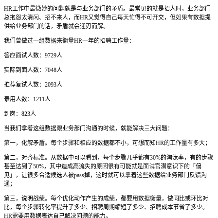
HR工作中最微妙的问题就是与业务部门的矛盾。最常见的就是招人时，业务部门
总抱怨太清闲、招不来人，而HR又觉得自己每天忙得不可开交，但如果有数据提
供给业务部门的话，矛盾就会迎刃而解。
我们曾做过一组数据来衡量HR一年的招聘工作量：
答应面试人数：9729人
实际到面人数：7048人
推荐复试人数：2093人
录用人数：1211人
到岗：823人
当我们拿着这组数据跟业务部门沟通的时候，就能解决三大问题：
第一，化解矛盾。每个步骤和相应的数据都不小，可想而知HR的工作量有多大；
第二，对齐标准。从数据中可以看到，每个步骤几乎都有30%的淘汰率，有的步骤
甚至达到了50%，其中造成高流失的原因很有可能就是面试官潜意识下的「偏
见」，让很多合适候选人被pass掉，这时就可以拿着这些数据给业务部门反馈沟
通；
第三，说明战绩。每个优化动作产生的成绩，都要用数据衡量，做同比或环比对
比，每个步骤转化率提升了多少、招聘周期缩短了多少、招聘成本节省了多少。
HR需要用数据表达自己解决问题的能力。