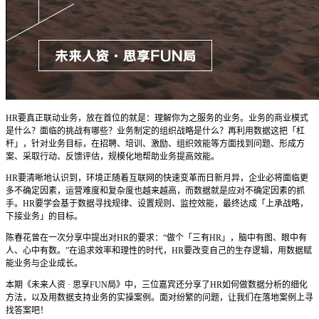
HR要真正联动业务，放在首位的就是：理解你为之服务的业务。业务的商业模式
是什么？面临的挑战有哪些？业务制定的组织战略是什么？再利用数据这把「杠
杆」，针对业务目标，在招聘、培训、激励、组织效能等方面找到问题、形成方
案、采取行动、反馈评估，规模化地帮助业务提高效能。
HR要清晰地认识到，环境正随着互联网的快速变革而日新月异，企业必将面临更
多不确定因素，运营难度和复杂度也越来越高，而数据就是应对不确定因素的抓
手。HR要学会基于数据寻找规律、设置规则、监控效能，最终达成「上承战略，
下接业务」的目标。
陈春花曾在一次分享中提出对HR的要求：“做个「三有HR」，脑中有图、眼中有
人、心中有数。”在追求效率和理性的时代，HR要改变自己的生存逻辑，用数据赋
能业务与企业成长。
本期《未来人资 · 思享FUN局》中，三位嘉宾还分享了HR如何做数据分析的细化
方法，以及用数据支持业务的实操案例。面对纷繁的问题，让我们在落地案例上寻
找答案吧！