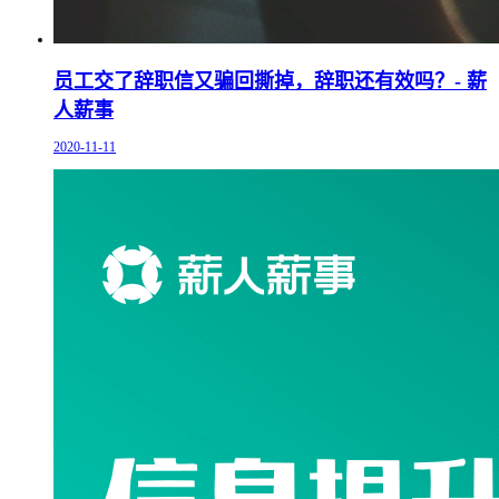
员工交了辞职信又骗回撕掉，辞职还有效吗？- 薪
人薪事
2020-11-11