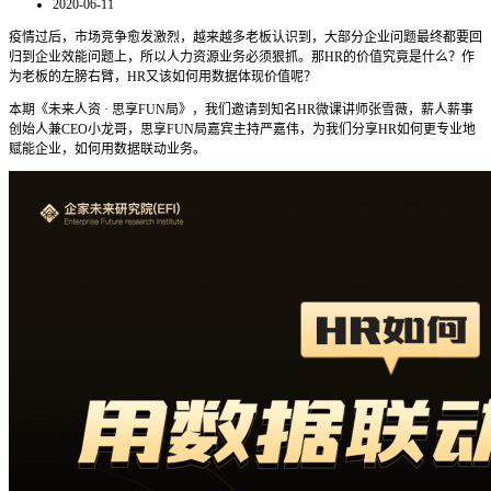
2020-06-11
疫情过后，市场竞争愈发激烈，越来越多老板认识到，大部分企业问题最终都要回
归到企业效能问题上，所以人力资源业务必须狠抓。那HR的价值究竟是什么？作
为老板的左膀右臂，HR又该如何用数据体现价值呢？
本期《未来人资 · 思享FUN局》，我们邀请到知名HR微课讲师张雪薇，薪人薪事
创始人兼CEO小龙哥，思享FUN局嘉宾主持严嘉伟，为我们分享HR如何更专业地
赋能企业，如何用数据联动业务。