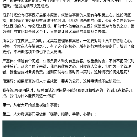
好，但是在面试时他足足等了HR半个小时，没有人倒一杯水，没有人任何一个人
理我。”这就是细节决定成败。
很多时候没有把事做好最根本原因，就是做事情的人没有存敬畏之心。比如海底
捞，他对每个服务员都有系统性的培训，但比如送西瓜的小事，公司不会告诉第一
个送西瓜的人，你必须送西瓜。那为什么他会这么去做？就是因为有敬畏之心，因
为他们的文化就是顾客至上，只要是让顾客满意的事情都会去做。
所以我们在做雇主品牌时，尤其是管理层和高管，一定要对每个员工存感恩之心，
对每一个候选人存敬畏之心，有了这样的初心，所有的行为就不会走样，培训了会
更好，不培训这项工作也不会太离谱。
严嘉伟：但是有个问题，业务负责人难免有重要客户或重要的会，不得不把面试时
间往后延。从这个角度来讲，我也有敬畏之心，对候选人负责，但作为一个管理
者，我也需要对业务负责。遇到面试与业务时间冲突时，这种情况如何处理呢？
段连辉：如果是真的把人才当成第一要务的公司，这种事情就不应该发生。
我在管理HR团队时，招聘面试的时间是不能轻易更改和推迟的，约到几点就是几
点。我们为什么能做到这一点呢？
第一
，从老大开始就重视这件事情；
第二
，人力资源部门要做到「嘴勤、眼勤、手勤、心勤」；