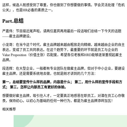
这样，候选人既感受到了尊重，你也做到了你想要做的事情。学会灵活处理「危机
公关」，也是HR必备的素质之一。
Part.总结
严嘉伟：节目接近尾声啦，请两位嘉宾再用最后一段话咱们总结一下今天的话题
——雇主品牌建设。
小龙哥：在当今这个时代，雇主品牌越来越由粗放走向精细，越来越由企业的自主
表达，变成了员工共同表达。在这个趋势下，最重要的环节就是员工与企业的
Value Proposition（价值主张）匹配度，希望各位老板和HRD能够逐渐重视起雇主
品牌。
段连辉：在大型企业，一般都有专业团队在做雇主品牌，但对于中小企业，要建设
雇主品牌，还是需要系统地去做，也就是刚才讲到的几个方法：
第一，总结要宣传什么样的品牌，内容是什么； 第二，用什么样的宣传手段和方
式； 第三，怎样让内部员工有更好的体验。
想要做好雇主品牌，吸引住人才，一定要真正地感恩在职员工，对潜在员工心存敬
畏，保持初心。以初心为基础的任何一种行为，都是为雇主品牌添砖加瓦！
相关推荐