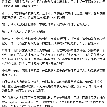
段连辉：「雇主品牌」这个词之前虽然没被提出来过，但企业是一直都在做的。但
为什么近几年开始常被提起？
第一，与国家的经济发展有关。近十年，国家经济发展非常迅速，相应，企业发展
也越来越快，这时，企业就会意识到对人才的急需；
第二，抢人大战越来越激烈，不管是储备的应届毕业生还是成熟人才；
第三，留住人才，这是永恒的话题。
综合以上，企业就会越来越认识到雇主品牌的重要性。「品牌」这个词就像商标或
记号一样，代表宣传对象对企业的信任，其最终目的还是吸引人才，留住人才。
严嘉伟：我们经常说现在劳动力市场变了。我曾在2016年做过分析。2016年是一个
非常明显的拐点，人才市场从「买方市场」变成了「卖方市场」，尤其是优质人才
变得越来越重要，企业不像以前那样有优势了。小龙哥很早就创业了，那么小龙哥
从CEO角度，对人才市场的变化有明显的感知吗？
小龙哥：是的，感觉非常明显，并且我认为雇主品牌是伴随世界人才地位的趋势变
化而不同的。
即使国外的人力资源发展领先，他们以前研究的也都是劳动效率。但随着技术发
展，重复性劳动被AI取代，体力劳动逐渐向脑力劳动转化，优质人才与一般人才
的贡献值，就不是1+1=2的关系了。
吸引优质人才显然不可能只靠薪酬福利，还需要强化雇主品牌，而雇主品牌的核心
就是Employee Proposition（员工价值主张）。当员工的价值主张与企业价值主张匹
配时，企业才会得到优质候选人才的认同。