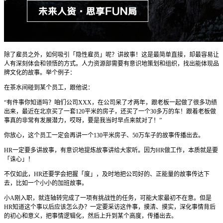
除了雇员之外，如何吸引「隐性雇员」呢？讲故事！这是最简单直接，却最容易让
人有深刻体会和领悟的方式。人力资源部需要有意识地策划和组织，找出能体现品
牌文化的故事。举个例子：
在茶水间碰到某个员工，跟他说：
“有件事你知道吗？咱们公司XXX，在公司呆了才两年，跟老板一起做了很多功绩
出来，最近在北京买了一套120平米的房子，还买了一个30多万的车！跟着老板做
事真的非常有发展潜力，哎呀，要是我当时早点来就对了！”
你放心，这个员工一定会再讲一个130平米房子、50万车子的故事传播出去。
HR一定要多讲故事，有意识地提炼故事讲给大家听。因为HR做工作，本质就是要
「诛心」！
不仅如此，HR还要学会把握「度」，及时地把公司好的、正能量的故事传达下
去，比如一个小小的加班故事。
小A刚入职，就连轴转完成了一项有挑战性的任务，可能大家最初不在意。但是
HR知道这个事以后应该怎么办？一定要采访这件事，摸清、摸实，深化事情背后
的初心和意义，把事情逻辑化，然后上升到某个高度，传播出去。