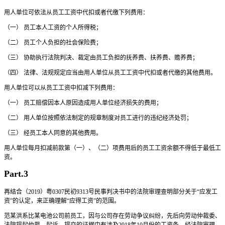
用人单位可依法从员工工资中代扣或者代缴下列费用：
（一） 员工本人工资的个人所得税；
（二） 员工个人负担的社会保险费；
（三） 协助执行法院判决、裁定由员工负担的抚养费、扶养费、赡养费；
（四） 法律、法规规定应当由用人单位从员工工资中代扣或者代缴的其他费用。
用人单位可以从员工工资中扣减下列费用：
（一） 员工赔偿因本人原因造成用人单位经济损失的费用；
（二） 用人单位按照依法制定的规章制度对员工进行的违纪经济处罚；
（三） 经员工本人同意的其他费用。
用人单位每月扣减前款第（一）、（二）项费用后的员工工资余额不得低于最低工
资。
Part.3
再结合（2019）粤0307民初9313号民事判决书中的法院审理查明部分关于“应发工
资”的认定，来正确理解“应得工资”的范围。
范某洪系比某电池公司前员工，因与公司存在劳动争议纠纷，先后向劳动仲裁委、
法院提起仲裁、起诉，提交的证据中有涉及2018年10月份的工资条，经法院审理，