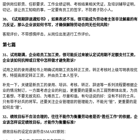
提供岗位职责、任职要求、工作业绩证明、考核结果相关凭证，及培训辅导证明，
切记，该让员工知晓的事，一定要有员工的签字，不防君子防小人。
30、《试用期辞退通知书》，如果表述不当，很可能成为劳动者主张非法解雇的有
力反证，那么企业该如何书写，才确保解除劳动合同无任何风险?
客观评价，不带感情抨击，从岗位出发进行工作评价。
第七篇
31、试用期满，企业给员工加工资，很可能反过来被认定试用期不足额支付工资，
企业该如何抗辩或日常中怎样做才避免败诉?
试用之前的录用通知书上明确试用期工资及转正工资，转正考核时上级写明表现优
秀，特提高原定转正工资，并由员工本人签字。
补充一下，关键是新员工的录用、培训、考核、转正、辞退等一系列流程要根据企
业的情况制订，一方面考虑企业的利益，更重要的是要从员工弱势群体出发，为员
工着想，不要无故克扣、为难员工，尽量和谐。有句话说的好：没有不好的士兵，
只有带不好兵的将军。还要关注企业管理层的管理能力，不能光“管”，更重要的是
如何去“理”。
32、绩效目标不合法合理的，往往不能作为衡量劳动者是否“胜任工作”的依据，企
业该怎样设定绩效目标，才能作为衡量标准?
绩效目标的设定应该符合SMART原则：