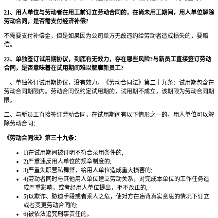
21、用人单位与劳动者在用工前订立劳动合同的，在尚未用工期间，用人单位解除
劳动合同，是否需支付经济补偿?
不需要支付补偿金，但是如果因为公司单方无故违约给劳动者造成损失的，要赔
偿。
22、单独签订试用期协议，到底有无效力，存在哪些风险?与新员工直接签订劳动
合同，是否意味着在试用期间难以解雇新员工?
一、单独签订试用期协议，没有效力。《劳动合同法》第二十九条：试用期包含在
劳动合同期限内。劳动合同仅约定试用期的，试用期不成立，该期限为劳动合同期
限。
二、与新员工直接签订劳动合同，在试用期间有以下情形之一的，用人单位可以解
除劳动合同：
《劳动合同法》第三十九条：
1)在试用期间被证明不符合录用条件的;
2)严重违反用人单位的规章制度的;
3)严重失职营私舞弊，给用人单位造成重大损害的;
4)劳动者同时与其他用人单位建立劳动关系，对完成本单位的工作任务造
成严重影响，或者经用人单位提出，拒不改正的;
5)以欺诈、胁迫手段或者乘人之危，使对方在违背真实意思的情况下订立
或者变更劳动合同的;
6)被依法追究刑事责任的。