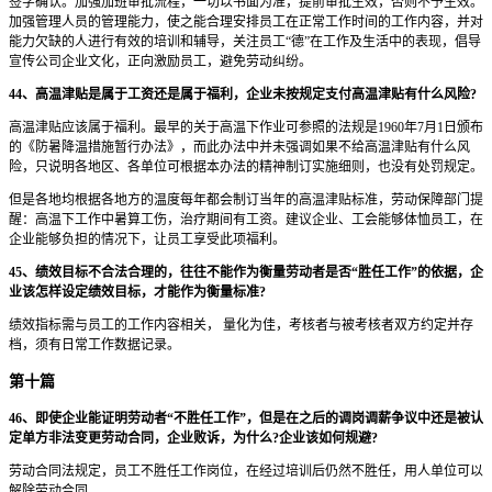
签字确认。加强加班审批流程，一切以书面为准，提前审批生效，否则不予生效。
加强管理人员的管理能力，使之能合理安排员工在正常工作时间的工作内容，并对
能力欠缺的人进行有效的培训和辅导，关注员工“德”在工作及生活中的表现，倡导
宣传公司企业文化，正向激励员工，避免劳动纠纷。
44、高温津贴是属于工资还是属于福利，企业未按规定支付高温津贴有什么风险?
高温津贴应该属于福利。最早的关于高温下作业可参照的法规是1960年7月1日颁布
的《防暑降温措施暂行办法》，而此办法中并未强调如果不给高温津贴有什么风
险，只说明各地区、各单位可根据本办法的精神制订实施细则，也没有处罚规定。
但是各地均根据各地方的温度每年都会制订当年的高温津贴标准，劳动保障部门提
醒：高温下工作中暑算工伤，治疗期间有工资。建议企业、工会能够体恤员工，在
企业能够负担的情况下，让员工享受此项福利。
45、绩效目标不合法合理的，往往不能作为衡量劳动者是否“胜任工作”的依据，企
业该怎样设定绩效目标，才能作为衡量标准?
绩效指标需与员工的工作内容相关， 量化为佳，考核者与被考核者双方约定并存
档，须有日常工作数据记录。
第十篇
46、即使企业能证明劳动者“不胜任工作”，但是在之后的调岗调薪争议中还是被认
定单方非法变更劳动合同，企业败诉，为什么?企业该如何规避?
劳动合同法规定，员工不胜任工作岗位，在经过培训后仍然不胜任，用人单位可以
解除劳动合同。