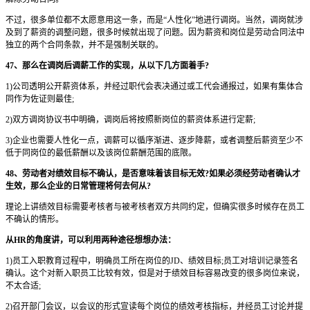
不过，很多单位都不太愿意用这一条，而是“人性化”地进行调岗。当然，调岗就涉
及到了薪资的调整问题，很多时候就出现了问题。因为薪资和岗位是劳动合同法中
独立的两个合同条款，并不是强制关联的。
47、那么在调岗后调薪工作的实现，从以下几方面着手?
1)公司透明公开薪资体系，并经过职代会表决通过或工代会通报过，如果有集体合
同作为佐证则最佳;
2)双方调岗协议书中明确，调岗后将按照新岗位的薪资体系进行定薪;
3)企业也需要人性化一点，调薪可以循序渐进、逐步降薪，或者调整后薪资至少不
低于同岗位的最低薪酬以及该岗位薪酬范围的底限。
48、劳动者对绩效目标不确认，是否意味着该目标无效?如果必须经劳动者确认才
生效，那么企业的日常管理将何去何从?
理论上讲绩效目标需要考核者与被考核者双方共同约定，但确实很多时候存在员工
不确认的情形。
从HR的角度讲，可以利用两种途径想想办法：
1)员工入职教育过程中，明确员工所在岗位的JD、绩效目标;员工对培训记录签名
确认。这个对新入职员工比较有效，但是对于绩效目标容易改变的很多岗位来说，
不太合适;
2)召开部门会议，以会议的形式宣读每个岗位的绩效考核指标，并经员工讨论并提