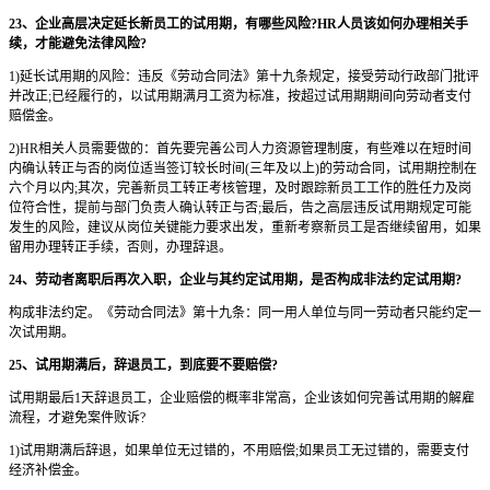
23、企业高层决定延长新员工的试用期，有哪些风险?HR人员该如何办理相关手
续，才能避免法律风险?
1)延长试用期的风险：违反《劳动合同法》第十九条规定，接受劳动行政部门批评
并改正;已经履行的，以试用期满月工资为标准，按超过试用期期间向劳动者支付
赔偿金。
2)HR相关人员需要做的：首先要完善公司人力资源管理制度，有些难以在短时间
内确认转正与否的岗位适当签订较长时间(三年及以上)的劳动合同，试用期控制在
六个月以内;其次，完善新员工转正考核管理，及时跟踪新员工工作的胜任力及岗
位符合性，提前与部门负责人确认转正与否;最后，告之高层违反试用期规定可能
发生的风险，建议从岗位关键能力要求出发，重新考察新员工是否继续留用，如果
留用办理转正手续，否则，办理辞退。
24、劳动者离职后再次入职，企业与其约定试用期，是否构成非法约定试用期?
构成非法约定。《劳动合同法》第十九条：同一用人单位与同一劳动者只能约定一
次试用期。
25、试用期满后，辞退员工，到底要不要赔偿?
试用期最后1天辞退员工，企业赔偿的概率非常高，企业该如何完善试用期的解雇
流程，才避免案件败诉?
1)试用期满后辞退，如果单位无过错的，不用赔偿;如果员工无过错的，需要支付
经济补偿金。