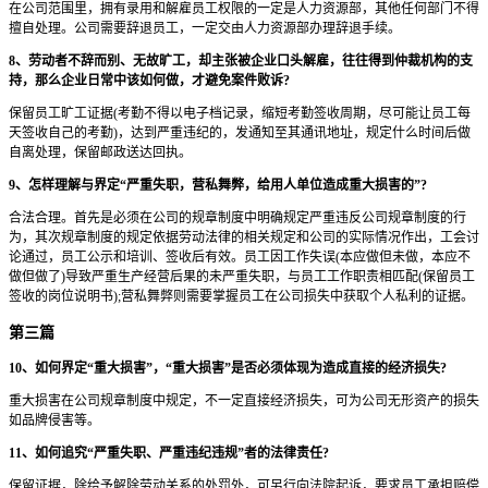
在公司范围里，拥有录用和解雇员工权限的一定是人力资源部，其他任何部门不得
擅自处理。公司需要辞退员工，一定交由人力资源部办理辞退手续。
8、劳动者不辞而别、无故旷工，却主张被企业口头解雇，往往得到仲裁机构的支
持，那么企业日常中该如何做，才避免案件败诉?
保留员工旷工证据(考勤不得以电子档记录，缩短考勤签收周期，尽可能让员工每
天签收自己的考勤)，达到严重违纪的，发通知至其通讯地址，规定什么时间后做
自离处理，保留邮政送达回执。
9、怎样理解与界定“严重失职，营私舞弊，给用人单位造成重大损害的”?
合法合理。首先是必须在公司的规章制度中明确规定严重违反公司规章制度的行
为，其次规章制度的规定依据劳动法律的相关规定和公司的实际情况作出，工会讨
论通过，员工公示和培训、签收后有效。员工因工作失误(本应做但未做，本应不
做但做了)导致严重生产经营后果的未严重失职，与员工工作职责相匹配(保留员工
签收的岗位说明书);营私舞弊则需要掌握员工在公司损失中获取个人私利的证据。
第三篇
10、如何界定“重大损害”，“重大损害”是否必须体现为造成直接的经济损失?
重大损害在公司规章制度中规定，不一定直接经济损失，可为公司无形资产的损失
如品牌侵害等。
11、如何追究“严重失职、严重违纪违规”者的法律责任?
保留证据，除给予解除劳动关系的处罚外，可另行向法院起诉，要求员工承担赔偿