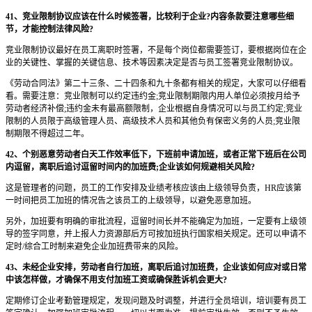
41、竞业限制协议应该在什么时候签署，比较利于企业?内容条款要注意哪些细
节，才能控制法律风险?
竞业限制协议最好在员工离职时签署，不是每个岗位都需要签订，要根据岗位在企
业的关键性、掌握的关键信息、技术等因素决定是否与员工签署竞业限制协议。
《劳动合同法》第二十三条、二十四条和九十条都有相关的规定，大家可以仔细看
看。需要注意：竞业限制可以约定违约金;竞业限制期限内用人单位必须按月给予
劳动者经济补偿;违约金未有最高额限制，企业根据自身情况可以与员工约定;竞业
限制的人员限于高级管理人员、高级技术人员和其他负有保密义务的人员;竞业限
制期限不得超过二年。
42、个别恶意劳动者白天工作效率低下，下班前申请加班，或者正常下班后在公司
内逗留，离职后追讨逗留时间内的加班费;企业该如何规避相关风险?
这是管理者的问题，员工的工作安排及业绩考核应该由上级领导负责，HR应该第
一时间把员工加班的情况告之该员工的上级领导，以避免恶意加班。
另外，加班要有明确的审批流程，逗留时间长并不能确定为加班，一定要有上级领
导的签字同意，并上报人力资源部后方可按加班执行国家相关规定。还可以申请不
定时/综合工时制来避免企业加班费带来的风险。
43、未经企业安排，劳动者自行加班，离职后追讨加班费，企业该如何应对或日常
中该怎样做，才确保不用支付加班工资或确保胜诉机会更大?
定期修订企业考勤管理规定，发现问题及时调整，并进行全员培训，培训要有员工