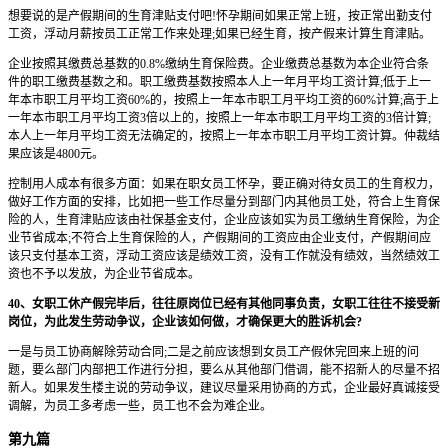
想要说的是产假期间的生育津贴支付吧!怀孕期间如果正常上班，按正常出勤支付
工资，浮动月薪按员工正常工作来处理;如果已经生育，按产假来计算生育津贴。
企业按照其缴费总基数的0.8%缴纳生育保险费。企业缴费总基数为本企业符合条
件的职工缴费基数之和。职工缴费基数按照本人上一年月平均工资计算;低于上一
年本市职工月平均工资60%的，按照上一年本市职工月平均工资的60%计算;高于上
一年本市职工月平均工资3倍以上的，按照上一年本市职工月平均工资的3倍计算;
本人上一年月平均工资无法确定的，按照上一年本市职工月平均工资计算。仲裁结
果应该是4800元。
控制用人成本有很多方面：如果在职女员工怀孕，要正确对待女员工的生育权力，
做好工作方面的安排，比如把一些工作尽量分到部门内其他员工处，符合上生育保
险的人，生育津贴应该由社保基金支付，企业应该如实为员工缴纳生育保险，为企
业节省成本;不符合上生育保险的人，产假期间的工资应由企业支付，产假期间应
该只支付基本工资，浮动工资应该是绩效工资，没有工作就没有绩效，当然绩效工
资也不予以发放，为企业节省成本。
40、女职工休产假完毕后，往往原岗位已经有其他同事负责，女职工往往不接受新
岗位，为此发生劳动争议，企业该如何做，才确保更大的胜诉机会?
一是与员工协商解除劳动合同;二是之前应该想到女员工产假休完回来上班的问
题，要么部门内部把工作进行分担，要么从其他部门借调，能不招新人的尽量不招
新人。如果发生楼主说的劳动争议，建议尽量采用协商的方式，企业最好真诚接受
调解，为员工多考虑一些，员工也不会为难企业。
第九篇