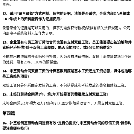
责任。
12、采用“录音录象”方式创制、保留的证据，法院是否采信，企业内部OA系统或
ERP系统上的资料能否作为证据使用?
录音录像的证据是可以采用的，但事先需要获得授权(貌似有相关法律规定)。公司
内部电子系统资料无法作为证据。
13、企业没有与员工签订劳动合同也没有支付双倍工资，员工能否提出被迫解除并
索赔经济补偿?对于双倍工资差额，能否追加25%、或100%的赔偿金?
不能提出被迫解除并索赔经济补偿，因为没有法律依据。双倍工资差额是惩罚性质
的处罚，没有25%、100%的赔偿金。
14、未签劳动合同双倍工资的计算基数到底是基本工资还是工资总额，具体包括哪
些工资结构项目?
双倍工资只是包括固定发放的工资，不包括提成和考核发放的奖金和绩效工资。
15、未签订劳动合同满1年，第2年开始是否仍需继续支付双倍工资?
未签合同超过1年视为双方已经签订无固定期限劳动合同，无需支付双倍工资。
第四篇
16、补签或倒签劳动合同是否有效?是否仍需支付未签劳动合同的双倍工资?操作时
要注意哪些技巧?