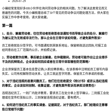
2020-07-29
小编经常发现好多HR小伙伴在询问劳动争议的相关问题。为了解决这类常见而又
普遍性的问题，今天小编梳理总结了50个常见的劳动争议问题处理方法，供大家在
实操工作中参考使用，请大家收藏。
第一篇
1、处分、解雇劳动者，往往劳动者拒绝签收该通知书而导致企业的处分、解雇行
为被认定为无效或非法行为，那么企业在日常中该如何做，才避免案件败诉?
员工拒绝就处分签字的，可书面通知到其联系地址，保留邮政送达回执;可报工会
经同意后在工厂范围内公示，并拍照记录。
2、劳动者欺诈应聘，事后被企业解雇，在仲裁期间，劳动者可能作出让企业措手
不及的抗辩观点，企业该如何回应或者在日常中采取哪些防范策略?
企业须保留员工基本信息登记表(入职应聘表格)，在该表格中注明如员工填写内容
失实，公司有权解除劳动关系，让员工就此签字同意。保留员工作承诺的依据。
3、对于违纪违规的恶意问题员工，他们往往拒绝提交《检讨书》或否认违纪违规
的事实，企业该如何创制、收集证据，才避免案件败诉而承担法律责任?
违规违纪员工，一则厂内批评教育，要求员工在处分单上签字确认，二则报工会处
理或在宣传栏张贴公示，三则保留违规违纪证据，要有照片。
4、如何进行违纪员工的事实调查、证据固定，对于违纪员工，部门经理应注意哪
些日常细节问题?