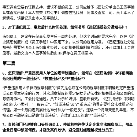
事实调查需要有证据支持，错误不断的员工，公司应给予书面处分单由员工签字确
认或直接由员工本人提交《检讨书》调查包括找员工同事及直接上司、员工本人了
解情况，谈话记录由本人签字确认。
5、对于违纪员工，事发后什么时间处理，如何书写《违纪违规处分通知书》?
违纪员工，建议在违纪事实发生后一周内处理，但这个时间的要求完全可以在《企
业奖惩制度》或《员工手册》中固定下来，以公司的规定为准。《违纪违规处分通
知书》需要列明员工违纪事实经过，公司相关规章制度的规定，还可以加上工会意
见等。最后交由本人签字确认后由HR保存在员工档案中。
第二篇
6、怎样理解“严重违反用人单位的规章制度的”，如何在《惩罚条例》中详细明确
违纪违规的“一般违反”、“较重违反”及“严重违反”?
“严重违反用人单位的规章制度的”首先是必须在公司的规章制度中明确规定严重违
反公司规章制度的行为，其次规章制度的规定依据劳动法律的相关规定和公司的实
际情况作出，工会讨论通过，员工公示和培训、签收后有效。《惩罚条例》中列明
违纪的大小类别，“一般违反”、“较重违反”及“严重违反”的界定要符合法律规定和
情理。如一个月内迟到累计达30分钟为“一般违反”，连续一个月每天迟到早退、不
按公司考勤制度出勤算“较重违反”，连续旷工3天的算“严重违反”。
7、直线部门经理擅自口头辞退员工，仲裁机构往往认定企业非法解雇员工，那么
企业日常中该如何做，才避免案件败诉，避免直线经理越权处分员工?