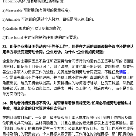
1)Specific-具体的(有明确的任务和输出);
2)Measurable-可衡量的(有清晰的衡量标准);
3)Attainable-可达到的(通过个人努力，目标是可以达成的);
4)Realistic-现实的(可以证明和观察的);
5)Time-bound-有时间限制的(有明确的时间要求)。
33、即使企业能证明劳动者“不胜任工作”，但是在之后的调岗调薪争议中还是被认
定单方非法变更劳动合同，企业败诉，为什么?企业该如何规避?
企业败诉的主要原因是不胜任和变更劳动合同等行为均没有员工签字认可的书面证
明材料，即使员工口头认可了，到了法院，企业也拿不出证据。要想规避，就要完
善企业各项人力资源工作的流程，尤其是涉及到劳动合同变更、不胜任及
调薪
，
一定要事先拿出不胜任的理由，并与员工就不胜任进行真诚的沟通，从帮助员工的
角度出发，给员工机会以提高，并安排相应的导师进行辅导，让员工诚服，然后把
相关谈话记录、协商调岗结果、调薪表一并让员工签字，然后再执行，而不是企业
单方面的行为。
34、劳动者对绩效目标不确认，是否意味着该目标无效?如果必须经劳动者确认才
生效，那么企业的日常管理将何去何从?
在制订绩效目标时，一定是上级主管和员工本人就年度/季度/月度的工作内容及岗
位职责来共同沟通，最终再确定的，并且在相应的绩效目标表上进行签字确认。部
门绩效目标制订的来源主要有三个方面：公司总的年度目标、部门工作所在的流程
目标及部门的职责要求。个人目标来源于部门工作所在的流程目标、部门职责的要