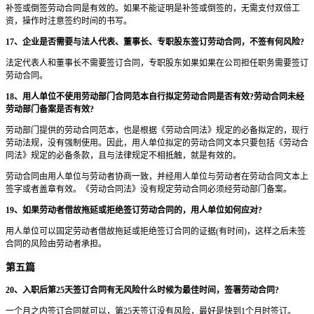
补签或倒签劳动合同是有效的。如果不能证明是补签或倒签的，无需支付双倍工
资，操作时注意签约时间的书写。
17、企业是否需要与法人代表、董事长、专职股东签订劳动合同，不签有何风险?
法定代表人和董事长不需要签订合同，专职股东如果如果在公司担任职务需要签订
劳动合同。
18、用人单位不使用劳动部门合同范本自行拟定劳动合同是否有效?劳动合同未经
劳动部门备案是否有效?
劳动部门提供的劳动合同范本，也是根据《劳动合同法》规定的必备拟定的，现行
劳动法规，没有强制使用。因此，用人单位拟定的劳动合同文本只要包括《劳动合
同法》规定的必备条款，且与法律规定不相抵触，就是有效的。
劳动合同由用人单位与劳动者协商一致，并经用人单位与劳动者在劳动合同文本上
签字或者盖章有效。《劳动合同法》没有规定劳动合同必须经劳动部门备案。
19、如果劳动者借故拖延或拒绝签订劳动合同的，用人单位如何应对?
用人单位可以固定劳动者借故拖延或拒绝签订合同的证据(有时间)，这样之后未签
合同的风险由劳动者承担。
第五篇
20、入职后第25天签订合同有无风险什么时候为最佳时间，签署劳动合同?
一个月之内签订合同就可以，第25天签订没有风险，最好是快到1个月时签订。