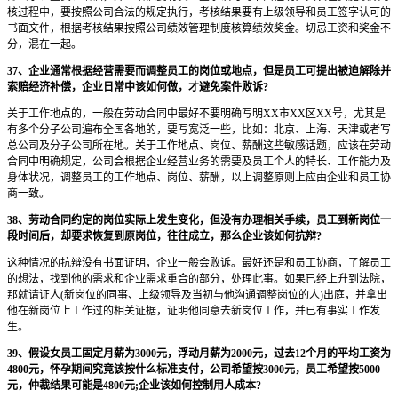
核过程中，要按照公司合法的规定执行，考核结果要有上级领导和员工签字认可的
书面文件，根据考核结果按照公司绩效管理制度核算绩效奖金。切忌工资和奖金不
分，混在一起。
37、企业通常根据经营需要而调整员工的岗位或地点，但是员工可提出被迫解除并
索赔经济补偿，企业日常中该如何做，才避免案件败诉?
关于工作地点的，一般在劳动合同中最好不要明确写明XX市XX区XX号，尤其是
有多个分子公司遍布全国各地的，要写宽泛一些，比如：北京、上海、天津或者写
总公司及分子公司所在地。关于工作地点、岗位、薪酬这些敏感话题，应该在劳动
合同中明确规定，公司会根据企业经营业务的需要及员工个人的特长、工作能力及
身体状况，调整员工的工作地点、岗位、薪酬，以上调整原则上应由企业和员工协
商一致。
38、劳动合同约定的岗位实际上发生变化，但没有办理相关手续，员工到新岗位一
段时间后，却要求恢复到原岗位，往往成立，那么企业该如何抗辩?
这种情况的抗辩没有书面证明，企业一般会败诉。最好还是和员工协商，了解员工
的想法，找到他的需求和企业需求重合的部分，处理此事。如果已经上升到法院，
那就请证人(新岗位的同事、上级领导及当初与他沟通调整岗位的人)出庭，并拿出
他在新岗位上工作过的相关证据，证明他同意去新岗位工作，并已有事实工作发
生。
39、假设女员工固定月薪为3000元，浮动月薪为2000元，过去12个月的平均工资为
4800元，怀孕期间究竟该按什么标准支付，公司希望按3000元，员工希望按5000
元，仲裁结果可能是4800元;企业该如何控制用人成本?