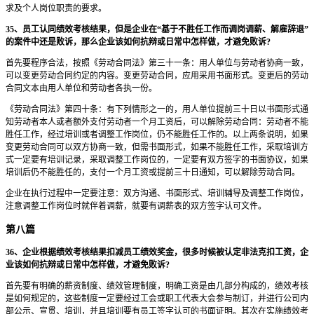
求及个人岗位职责的要求。
35、员工认同绩效考核结果，但是企业在“基于不胜任工作而调岗调薪、解雇辞退”
的案件中还是败诉，那么企业该如何抗辩或日常中怎样做，才避免败诉?
首先要程序合法，按照《劳动合同法》第三十一条：用人单位与劳动者协商一致，
可以变更劳动合同约定的内容。变更劳动合同，应用采用书面形式。变更后的劳动
合同文本由用人单位和劳动者各执一份。
《劳动合同法》第四十条：有下列情形之一的，用人单位提前三十日以书面形式通
知劳动者本人或者额外支付劳动者一个月工资后，可以解除劳动合同：劳动者不能
胜任工作，经过培训或者调整工作岗位，仍不能胜任工作的。以上两条说明，如果
变更劳动合同可以双方协商一致，但需书面形式，如果不能胜任工作，采取培训方
式一定要有培训记录，采取调整工作岗位的，一定要有双方签字的书面协议，如果
培训后仍不能胜任的，支付一个月工资或提前三十日通知，可以解除劳动合同。
企业在执行过程中一定要注意：双方沟通、书面形式、培训辅导及调整工作岗位，
注意调整工作岗位时就伴着调薪，就要有调薪表的双方签字认可文件。
第八篇
36、企业根据绩效考核结果扣减员工绩效奖金，很多时候被认定非法克扣工资，企
业该如何抗辩或日常中怎样做，才避免败诉?
首先要有明确的薪资制度、绩效管理制度，明确工资是由几部分构成的，绩效考核
是如何规定的，这些制度一定要经过工会或职工代表大会参与制订，并进行公司内
部公示、宣贯、培训，并且培训要有员工签字认可的书面证明。其次在实施绩效考