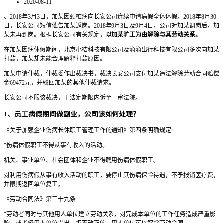
2020-08-11
、2018年3月3日，加某因颈椎病向长安公司连续申请病假全休休假。2018年8月30
日，长安公司短信催告加某返岗。2018年9月3日及9月4日，公司对加某调岗后，加
某未再到岗。根据长安公司有关规定，
以加某旷工为由解除与其劳动关系。
在加某因病休假期间，北京小桔科技有限公司及滴滴出行科技有限公司多次向加某
打款，加某却未能合理解释打款原因。
加某申请仲裁，仲裁委作出裁决书，裁决长安公司支付加某违法解除劳动合同赔偿
金69472元，并驳回加某的其他仲裁请求。
长安公司不服该裁决，于法定期限内诉至一审法院。
1、员工病假期间做副业，公司该如何处理？
《关于加强企业伤病长休职工管理工作的通知》第四条明确规定:
"伤病休假职工不得从事有收入的活动。
机关、事业单位、社会团体和企业不得聘用伤病休假职工。
对利用伤病假从事有收入活动的职工，要停止其伤病保险待遇，不予报销医疗费，
并限期返回单位复工。
《劳动合同法》第三十九条
"劳动者同时与其他用人单位建立劳动关系，对完成本单位的工作任务造成严重影
响，或者经用人单位提出，拒不改正的，用人单位可以解除劳动合同。"