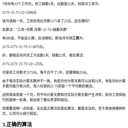
7月份有23个工作日，员工缺勤1天，出勤是22天。则其月工资为：
2175÷21.75×22=2200元
该月请假一天，工资反而比月薪2175多了25元，这合理吗？
反算法：“工资=月薪-月薪÷21.75×缺勤天数”
有HR说，不能这么算，应当倒扣。即当月可领
工资
为：
2175-2175÷21.75×1=2075元。
好，那假设当月员工只出勤1天，缺勤22天，按反算法：
2175-2175÷21.75×22=-25元。
可是员工月薪才2175元，等于白干了1天，还要倒贴25元。
由于每月实际计薪天数并不一致，有些月份计薪天数可以达到23天，有些月份计薪
天数可能只有20天，而人社部的21.75却是一个平均数的概念。
这样具体到某一个月，月平均计薪天数和月实际计薪天数产生冲突，但月工资却执
行的是统一标准，就出现了看似荒谬的结论。
但需要说明一点的是，无论是正算法还是反算法，都是合法的。至于具体用哪种形
式，公司可以自行规定。
3.正确的算法