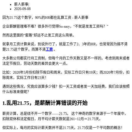
薪人薪事
|
2020-09-08
因为21.75这个数字，90%的HR都在乱算工资 - 薪人薪事
企业薪酬管理难不难？很多外行觉得So easy，“不就是发发工资吗？”
然而这里面的“套路”却远不止发工资这么简单。
就拿月工资计算来说，别说外行了，就是工作了2、3年的HR，也常常因为搞不清
楚21.75这个数字，而算不清
工资
。
大多数公司都实行月工资制，但每个月的工作天数又是不一样的。考虑到周末或者
法定节假日，劳动天数的差异会更大一点。
比如：2020年5月份扣除节假日和周末，实际工作日只有19天；而2020年7月份，扣
除周末，实际工作日有23天！
遇到这些情况，究竟应该算多少钱？扣一天工资或者发一天加班费，我们应该按照
什么标准来做呢？
1.乱用21.75，是薪酬计算错误的开始
薪资计算，总是绕不开一个数字——21.75。 这个神奇的数字来源于一个年度中，
扣除双休和法定假日，月平均计薪天数就是261÷12月＝21.75天。
但实际上，每月的实际计薪天数并不是21.75天。21.75仅是一个平均数的概念！