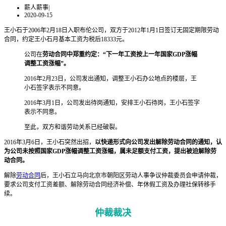
薪人薪事
|
2020-09-15
王小石于2006年2月18日入职布伦公司，双方于2012年1月1日签订无固定期限劳动
合同，约定王小石月基本工资为税后18333元。
公司在
劳动合同中郑重约定：“下一年工资按上一年国家GDP涨幅
调整工资涨幅”。
2016年2月23日，公司发出通知，调整王小石办公地点的楼层，王
小石签字表示不同意。
2016年3月1日，公司发出待岗通知，安排王小石待岗，王小石签字
表示不同意。
至此，双方和谐劳动关系已经破裂。
2016年3月6日，王小石突然出招，
以快递形式向公司发出解除劳动合同的通知，认
为公司未按照国家GDP涨幅调整工资涨幅，属未足额支付工资，提出被迫解除劳
动合同。
解除
劳动合同
后，王小石立马向北京市朝阳区劳动人事争议仲裁委员会申请仲裁，
要求公司支付工资差额、解除劳动合同经济补偿、年休假工资及办理社保转移手
续。
仲裁裁决