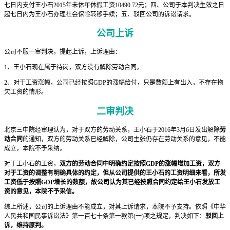
七日内支付王小石2015年未休年休假工资10490.72元；四、公司于本判决生效之日
起七日内为王小石办理社会保险转移手续；五、驳回公司的诉讼请求。
公司上诉
公司不服一审判决，提起上诉，上诉理由：
1、王小石现在属于待岗，双方没有解除劳动合同。
2、对于工资涨幅，公司已经按照GDP的涨幅给付，只是数额上有出入，不存在拖
欠工资的情形。
二审判决
北京三中院经审理认为，对于双方的劳动关系，王小石于2016年3月6日发出解除
劳
动合同
的通知，双方的劳动关系已经解除，公司主张仍存在劳动关系的意见，不能
成立，本院不予采纳。
对于王小石的工资，
双方的劳动合同中明确约定按照GDP的涨幅增加工资，双方
对于工资的调整有明确具体的约定，但从公司提供的王小石的工资明细来看，所发
工资低于按照GDP增长的数额，故公司认为其已经按照合同约定给王小石发放工
资的意见，本院不予采信。
综上所述，公司的上诉理由不能成立，对其上诉请求，本院不予支持。依照《中华
人民共和国民事诉讼法》第一百七十条第一款第(一)项之规定，判决如下：
驳回上
诉，维持原判。