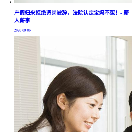
产假归来拒绝调岗被辞，法院认定宝妈不冤！- 薪
人薪事
2020-09-06