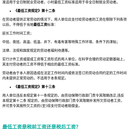
准适用于全日制就业劳动者，小时最低工资标准适用于非全日制就业劳动者。
《最低工资规定》第十二条
在劳动者提供正常劳动的情况下，用人单位应支付给劳动者的工资在剔除下列各项
以后，不得低于当地
最低工资
标准：
延长工作时间工资；
中班、夜班、高温、低温、井下、有毒有害等特殊工作环境、条件下的津贴；
法律、法规和国家规定的劳动者福利待遇等。
实行计件工资或提成工资等工资形式的用人单位，在科学合理的劳动定额基础上，
其支付劳动者的工资不得低于相应的最低工资标准。
劳动者由于本人原因造成在法定工作时间内或依法签订的劳动合同约定的工作时间
内未提供正常劳动的，不适用于本条规定。
《最低工资规定》第十三条
用人单位违反本规定第十一条规定的，由劳动保障行政部门责令其限期改正;违反
本规定第十二条 规定的，由劳动保障行政部门责令其限期补发所欠劳动者工资，
并可责令其按所欠工资的1至5倍支付劳动者赔偿金。
最低工资是税前工资还是税后工资？