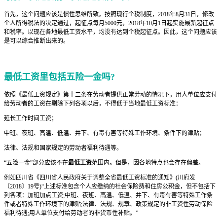
首先，这个问题应该是惯性思维所致。按照现行个税制度，2018年8月31日，修改
个人所得税法的决定通过，起征点每月5000元，2018年10月1日起实施最新起征点
和税率。以现在各地最低工资水平，均没有达到个税起征点。因此，这个问题应该
是可以综合推断出来的。
最低工资里包括五险一金吗?
依照《最低工资规定》第十二条在劳动者提供正常劳动的情况下，用人单位应支付
给劳动者的工资在剔除下列各项以后，不得低于当地最低工资标准：
延长工作时间工资；
中班、夜班、高温、低温、井下、有毒有害等特殊工作环境、条件下的津贴；
法律、法规和国家规定的劳动者福利待遇等。
“五险一金”部分应该不在
最低工资
范围内。但是，因各地特点也会存在偏差。
例如四川省《四川省人民政府关于调整全省最低工资标准的通知》(川府发
〔2018〕19号)“上述标准包含个人应缴纳的社会保险费和住房公积金，但不包括下
列各项：加班加点工资;中班、夜班、高温、低温、井下、有毒有害等特殊工作条
件或者特殊工作环境下的津贴;法律、法规、规章、政策规定的非工资性劳动保险
福利待遇;用人单位支付给劳动者的非货币性补贴。”