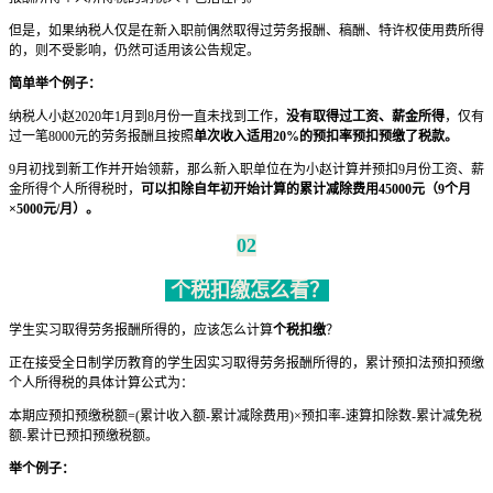
但是，如果纳税人仅是在新入职前偶然取得过劳务报酬、稿酬、特许权使用费所得
的，则不受影响，仍然可适用该公告规定。
简单举个例子：
纳税人小赵2020年1月到8月份一直未找到工作，
没有取得过工资、薪金所得
，仅有
过一笔8000元的劳务报酬且按照
单次收入适用20%的预扣率预扣预缴了税款。
9月初找到新工作并开始领薪，那么新入职单位在为小赵计算并预扣9月份工资、薪
金所得个人所得税时，
可以扣除自年初开始计算的累计减除费用45000元（9个月
×5000元/月）。
02
个税扣缴怎么看？
学生实习取得劳务报酬所得的，应该怎么计算
个税扣缴
？
正在接受全日制学历教育的学生因实习取得劳务报酬所得的，累计预扣法预扣预缴
个人所得税的具体计算公式为：
本期应预扣预缴税额=(累计收入额-累计减除费用)×预扣率-速算扣除数-累计减免税
额-累计已预扣预缴税额。
举个例子：