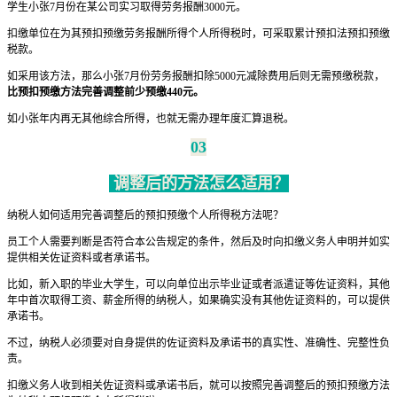
学生小张7月份在某公司实习取得劳务报酬3000元。
扣缴单位在为其预扣预缴劳务报酬所得个人所得税时，可采取累计预扣法预扣预缴
税款。
如采用该方法，那么小张7月份劳务报酬扣除5000元减除费用后则无需预缴税款，
比预扣预缴方法完善调整前少预缴440元
。
如小张年内再无其他综合所得，也就无需办理年度汇算退税。
03
调整后的方法怎么适用？
纳税人如何适用完善调整后的预扣预缴个人所得税方法呢？
员工个人需要判断是否符合本公告规定的条件，然后及时向扣缴义务人申明并如实
提供相关佐证资料或者承诺书。
比如，新入职的毕业大学生，可以向单位出示毕业证或者派遣证等佐证资料，其他
年中首次取得工资、薪金所得的纳税人，如果确实没有其他佐证资料的，可以提供
承诺书。
不过，纳税人必须要对自身提供的佐证资料及承诺书的真实性、准确性、完整性负
责。
扣缴义务人收到相关佐证资料或承诺书后，就可以按照完善调整后的预扣预缴方法