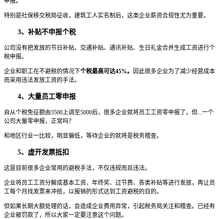
申报。
特别是社保移交税局征收，建筑工人实名制后，这类企业薪资合规性尤为重要。
3、补贴不申报个税
公司没有把发放的节日补贴、交通补贴、通讯补贴、生日礼金合并生成工资进行个
税申报。
企业和职工在不避税的情况下
个税最高可达45%
。
因此很多企业为了减少经营成本
而采用违法发放工资的手法。
4、大量员工零申报
自从个税免征额由3500上调至5000后，很多企业就将员工工资零申报了，但...一个
公司大量零申报，正常吗？
和地区行业一比较，明显偏低，等待企业的就将是税务稽查。
5、虚开发票抵扣
这是目前很多企业常用的避税手法，不仅违规而且违法。
企业将员工工资分解成基本工资、年终奖、过节费、各类补贴等进行发放，再让员
工每个月找发票来冲抵，以报销的形式达到工资避税的目的。
但如果长期大额处理的话，会造成企业费用异常，引起税务局关注和稽查。已经有
企业被罚款了，所以大家一定要注意这个问题。