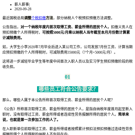
薪人薪事
|
2020-09-28
最近国税总局
调整
个税扣缴
方法
，部分纳税人个税预扣预缴方法调整。
公告指出，
对一个纳税年度内首次取得工资、薪金所得的居民个人，
扣缴义务人在
预扣预缴个人所得税时，
可按照5000元/月乘以纳税人当年截至本月月份数计算累
计减除费用。
如，大学生小李2020年7月毕业后进入某公司工作，公司发放7月份工资、计算当期
应预扣预缴的个人所得税时，可减除费用35000元（7个月×5000元/月）。
这将进一步减轻毕业学生等年度中间首次入职人员以及实习学生预扣预缴阶段的税
收负担。
01
哪些员工符合公告要求？
那么，哪些人属于本公告所称首次取得工资、薪金所得的居民个人呢？
《公告》所称首次取得工资、薪金所得的居民个人，是指自纳税年度首月起至新入
职时，没有取得过工资、薪金所得或者连续性劳务报酬所得的居民个人。
简单来
说，也就是第一次参加工作的人了。
在入职新单位前取得过工资、薪金所得或者按照累计预扣法预扣预缴过连续性劳务
报酬所得个人所得税的纳税人不包括在内。