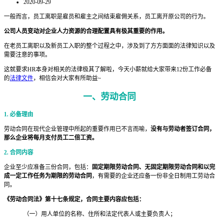
2020-09-29
一般而言，员工离职是雇员和雇主之间结束雇佣关系，员工离开原公司的行为。
公司人员变动对企业人力资源的合理配置具有极其重要的作用。
在老员工离职以及新员工入职的整个过程之中，涉及到了方方面面的法律知识以及
需要注意的事项。
这就要求HR本身对相关的法律极其了解啦，今天小薪就给大家带来12份工作必备
的
法律文件
，相信会对大家有所助益~
一、
劳动合同
1. 必备理由
劳动合同在现代企业管理中所起的重要作用已不言而喻，
没有与劳动者签订合同，
那么企业将每月支付员工二倍工资。
2. 合同内容
企业至少应准备三份合同，包括：
固定期限劳动合同、无固定期限劳动合同和以完
成一定工作任务为期限的劳动合同
，有需要的企业还应备一份非全日制用工劳动合
同。
《劳动合同法》第十七条规定，合同主要内容应包括：
（一）用人单位的名称、住所和法定代表人或主要负责人；