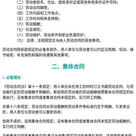
（二）劳动者姓名、住址、居民身份证或其他有效身份证件号码；
（三）劳动合同期限；
（四）工作内容和工作地点；
（五）工作时间和休息休假；
（六）劳动报酬；
（七）社会保险；
（八）劳动保护、劳动条件和职业危害防护；
（九） 法律、法规规定应当纳入劳动合同的其他事项。
劳动合同除前款规定的必备条款外，用人单位与劳动者可以约定试用期、培训、保
守秘密、补充保险和福利待遇等其他事项。
二、
集体合同
1. 必备理由
《劳动合同法》第十一条规定：用人单位未在用工的同时订立书面劳动合同，与劳
动者约定的劳动报酬不明确的，新招用的劳动者的劳动报酬按照集体合同规定的标
准执行；没有集体合同或者集体合同未规定的，实行同工同酬。
另第十八条规定：劳动合同对劳动报酬和劳动条件等标准约定不明确，引发争议
的，用人单位与劳动者可以重新协商；
协商不成的，适用集体合同规定；没有集体合同或者集体合同未规定劳动报酬的，
实行同工同酬；
没有集体合同或者集体合同/考试大收集/规定劳动条件等标准的，适用国家有关规