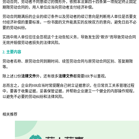
劳动合同，劳动者不同意续订的情形外，依照本法第四十四条第一项规定终止固定
期限劳动合同的，用人单位应当向劳动者支付经济补偿。
劳动合同期满后的企业的续订条件以及劳动者的续订意向是判断用人单位是否要支
付经济补偿的重要标准，一份书面的文件能真实的反映双方的意向，避免日后不必
要的劳动纠纷。
实践中用人单位往往会忽视这个主动告知义务，导致发生因“欺诈”而导致劳动合同
无效并赔偿劳动者损失的法律风险。
2. 主要内容
劳动者名称、原劳动合同到期时间、续签劳动合同与原劳动合同区别、答复期限
等。
除上述12份
法律文件
外，还有很多
法律文件
都需要HR予以重视。
总而言之，企业的HR应当时常提醒自己树立证据意识，在日常员工关系管理过程
中，要善于收集证据，妥善保管证据，并帮助企业建立一个健全的内部操作规程，
以避免不必要的劳动纠纷和法律风险。
相关推荐