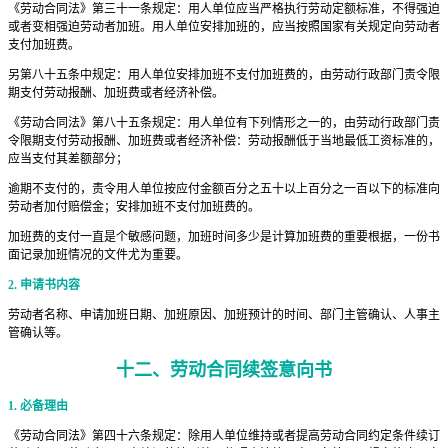
《劳动合同法》第三十一条规定：用人单位应当严格执行劳动定额标准，不得强迫
或者变相强迫劳动者加班。用人单位安排加班的，应当按照国家有关规定向劳动者
支付加班费。
另第八十五条中规定：用人单位安排加班不支付加班费的，由劳动行政部门责令限
期支付劳动报酬、加班费或者经济补偿。
《劳动合同法》第八十五条规定：用人单位有下列情形之一的，由劳动行政部门责
令限期支付劳动报酬、加班费或者经济补偿：劳动报酬低于当地最低工资标准的，
应当支付其差额部分；
逾期不支付的，责令用人单位按应付金额百分之五十以上百分之一百以下的标准向
劳动者加付赔偿金；安排加班不支付加班费的。
加班费的支付一直是个敏感问题，加班时间多少是计算加班费的重要根据，一份书
面记录加班情况的文件尤为重要。
2. 申请书内容
劳动者名称、申请加班日期、加班原因、加班预计的时间、部门主管确认、人事主
管确认等。
十二、
劳动合同续签意向书
1. 必备理由
《劳动合同法》第四十六条规定：除用人单位维持或者提高劳动合同约定条件续订