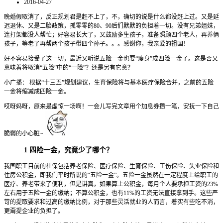
2016-04-27
晚婚假取消了，反正规划君是赶不上了，不，确切的说是什么都没赶上过。又是延
迟退休、又是二胎政策，孤零零的80、90后们默默的负担着一切。没有兄弟姐妹，
连打架都没人帮忙；好容易长大了，又鼓励多生孩子，准备照顾四个老人，再养俩
孩子，等老了再帮两个孩子带四个孙子。。。感谢你，我亲爱的祖国！
好不容易接受了这一切，最近又听说五险一金也要“瘦身”成四险一金了。这是否又
意味着将取消“五险”中的“一险”？还是另有它意？
小广播： 根据“十三五”规划建议，生育保险将与基本医疗保险合并，之前的五险
一金将缩减成四险一金。
哎呀妈呀，原来是虚惊一场啊！一会儿写完文章用个加息券攒一笔，安抚一下自己
脆弱的小心脏~
1
四险一金，究竟少了哪个？
我国职工目前的社保包括养老保险、医疗保险、生育保险、工伤保险、失业保险和
住房公积金，即我们平时所说的“五险一金”。五险一金虽然在一定程度上给职工的
医疗、养老带来了便利，但是讲真，如果算上公积金，每月个人要承担工资的23%
左右用于五险一金的缴纳；不算公积金，也有11%的工资无法直接拿到手。这些严
苛的提取要求和过高的缴纳比例，对于那些灵活就业的人而言，着实有些吃不消，
更甭提企业的负担了。