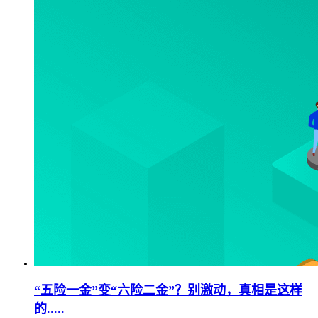
“五险一金”变“六险二金”？别激动，真相是这样
的.....