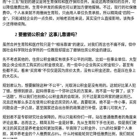
而“十三五”规划的建议是将生育保险和医疗保险合并。虽说这两项保险的合并，可
以降低缴费比例，生育中并发的疾病也可以更加方便地报销。不过，现行的社保缴
费中，个人本来就不用缴纳生育险，只由用人单位负责承担，所以精简成“四险一
金”，只能减轻企业的一点负担，对咱老百姓来说，其实没什么直接影响，该掏多
少还得继续掏。
2
要撤销公积金？这事儿靠谱吗？
虽然合并生育险和医疗险只是个“相当靠谱”的建议，对我们而言也不痛不痒，但中
国社会科学院社会学所的一位教授却提出了撤销住房公积金的建议。
先不考虑其他的，住房公积金确实有很多不公平的问题。比如一些事业单位、大型
国企/央企给员工购买的公积金很充足，而一些中小企业购买公积金较少，甚至有
些都不买。看来“买房难”不仅仅是因为房价太贵，没有公积金还款，也是压在身上
的大石头。
规划君认为，想要解除这种“不公平”，光取消公积金是没有用的。这就好比某人犯
了错，想得到原谅，起码得拿出一个弥补过失的方案来，而不是一句“算了，谈下
一话题”。所以我们也别担心公积金真的会取消，只不过是某位砖家的建议而已。
况且还有那么多正在使用公积金还房贷的人呢，真要取消，绝不是一件小事，买房
问题会进一步凸显，甚至国家还会出台新的政策进行补偿，这事儿可就大了。
规划君不是专职研究社会保障的，所以只能和你们一样，站在普通缴费者的角度来
评论此事。总而言之，精简五险一金是好事，先从生育险下手也无妨，但是我们更
关注的其实还是养老金如何更加完善，毕竟除了公积金外，11%的社保要个人承
担，其中养老金的个人缴费就占8%，什么时候能轮到它降低缴费比例，我们就拭