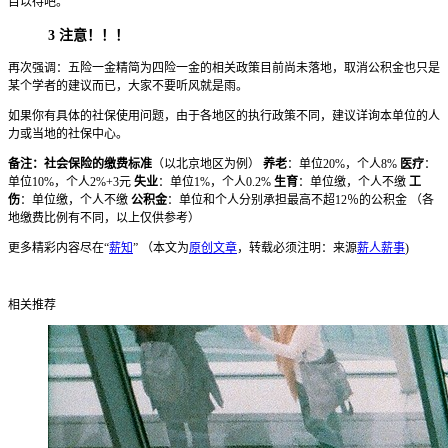
目以待吧。
3
注意！！！
再次强调：五险一金精简为四险一金的相关政策目前尚未落地，取消公积金也只是
某个学者的建议而已，大家不要听风就是雨。
如果你有具体的社保使用问题，由于各地区的执行政策不同，建议详询本单位的人
力或当地的社保中心。
备注：社会保险的缴费标准
（以北京地区为例）
养老
：单位20%，个人8%
医疗
：
单位10%，个人2%+3元
失业
：单位1%，个人0.2%
生育
：单位缴，个人不缴
工
伤
：单位缴，个人不缴
公积金
：单位和个人分别承担最高不超12％的公积金 （各
地缴费比例有不同，以上仅供参考）
更多精彩内容尽在“
薪知
” （本文为
原创文章
，转载必须注明：来源
薪人薪事
)
相关推荐