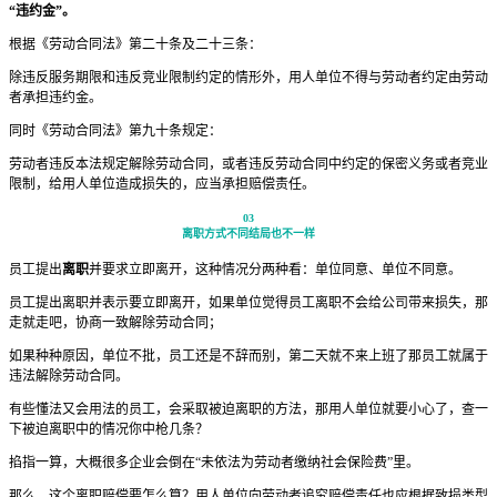
“违约金”。
根据《劳动合同法》第二十条及二十三条：
除违反服务期限和违反竞业限制约定的情形外，用人单位不得与劳动者约定由劳动
者承担违约金。
同时《劳动合同法》第九十条规定：
劳动者违反本法规定解除劳动合同，或者违反劳动合同中约定的保密义务或者竞业
限制，给用人单位造成损失的，应当承担赔偿责任。
03
离职方式不同结局也不一样
员工提出
离职
并要求立即离开，这种情况分两种看：单位同意、单位不同意。
员工提出离职并表示要立即离开，如果单位觉得员工离职不会给公司带来损失，那
走就走吧，协商一致解除劳动合同；
如果种种原因，单位不批，员工还是不辞而别，第二天就不来上班了那员工就属于
违法解除劳动合同。
有些懂法又会用法的员工，会采取被迫离职的方法，那用人单位就要小心了，查一
下被迫离职中的情况你中枪几条？
掐指一算，大概很多企业会倒在“未依法为劳动者缴纳社会保险费”里。
那么，这个离职赔偿要怎么算？用人单位向劳动者追究赔偿责任也应根据致损类型