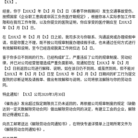
【XX】。
经查，你于【20XX】年【X】月【X】日（系春节休假期间）发生交通事故受伤，
按照国家《企业职工患病或非因工负伤医疗期规定》，根据你本人实际参加工作年
限和在我司工作年限，以及你提交的医院证明，你应享受的医疗期应至【20XX】
年【X】月【X】日。
在【20XX】年【X】月【X】日之前，我司多次与你联系、沟通返岗或办理续假申
请，但是你置之不理，既不按公司规章制度办理续假手续，也未通过任何方式进行
有效解释和说明，至今已经连续脱离工作岗位达【x】日。
鉴于你多日不到岗的行为，已经构成旷工，严重违反了公司的规章制度、劳动纪
律，并已对公司经营管理造成严重负面影响，现通知您在【20XX】年【X】月
【X】日前返回公司进行解释、说明，如在该日仍不到岗，或虽然到岗，但不能对
【20XX】年【X】月【X】日至【20XX】年【X】月【X】日期间的旷工行为提交
医院的诊断证明及请假单、做出有效解释与说明，公司将依法解除与你的劳动合
同。
特此通知！【XX】公司2020年3月30日
《催告函》发出超过指定期限员工仍未返回的，再依据公司规章制度的规定（缺勤
达到一定天数解除劳动合同）做出解除劳动合同的决定，有建立工会的企业，解除
前记得通知工会。
向员工邮寄送达《解除劳动合同通知书》，在特快专递详情单上注明所寄文件为
《解除劳动合同通知书》。