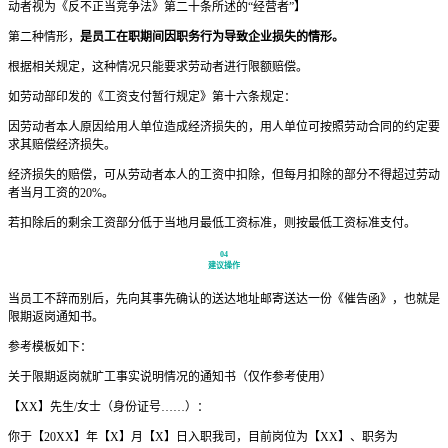
动者视为《反不正当竞争法》第二十条所述的“经营者”】
第二种情形，
是员工在职期间因职务行为导致企业损失的情形。
根据相关规定，这种情况只能要求劳动者进行限额赔偿。
如劳动部印发的《工资支付暂行规定》第十六条规定：
因劳动者本人原因给用人单位造成经济损失的，用人单位可按照劳动合同的约定要
求其赔偿经济损失。
经济损失的赔偿，可从劳动者本人的工资中扣除，但每月扣除的部分不得超过劳动
者当月工资的20%。
若扣除后的剩余工资部分低于当地月最低工资标准，则按最低工资标准支付。
04
建议操作
当员工不辞而别后，先向其事先确认的送达地址邮寄送达一份《催告函》，也就是
限期返岗通知书。
参考模板如下：
关于限期返岗就旷工事实说明情况的通知书（仅作参考使用）
【XX】先生/女士（身份证号……）：
你于【20XX】年【X】月【X】日入职我司，目前岗位为【XX】、职务为