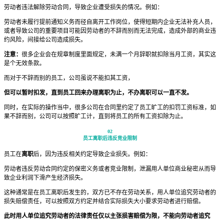
劳动者违法解除劳动合同，导致企业遭受损失的情况。例如：
劳动者未履行提前通知义务而径自离开工作岗位，使得短期内企业无法补充人员，
或者导致公司的重要项目可能因劳动者的不辞而别而无法完成，造成外部的商业违
约风险，间接给公司造成损失。
注意：
很多企业会在规章制度里面规定，未满一个月辞职就扣除当月工资，其实这
是个无效条款。
而对于不辞而别的员工，公司虽说不能扣其工资，
但可以暂时扣发，直到员工回来办理离职为止，不办离职可以一直不发。
同时，在实际的操作当中，很多公司在合同里约定了员工旷工的扣罚工资标准，如
果不辞而别，公司可以按照旷工计，直到将员工的所有工资扣除为止。
02
员工离职后违反竞业限制
员工在
离职
后，因为违反相关约定导致企业损失。例如：
劳动者违反劳动合同约定的保密义务或者竞业限制，泄漏用人单位商业秘密从而导
致企业利润下滑产生经济损失。
这种通常是在员工离职后发生的，双方已不存在劳动关系，用人单位追究劳动者的
损失赔偿责任，可以按照双方约定并结合实际损失大小要求劳动者进行赔偿。
此时用人单位追究劳动者的法律责任仅以主张损害赔偿为限，不能向劳动者追究