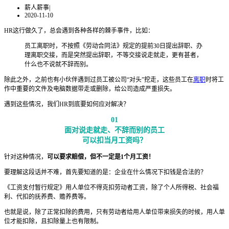
薪人薪事
|
2020-11-10
HR这行做久了，总会遇到各种各样的棘手事件，比如：
员工离职时，不按照《劳动合同法》规定的提前30日提出辞职、办
理离职交接，而是突然提出辞职，不等交接说走就走，更有甚者，
什么也不说就不辞而别。
除此之外，之前也有小伙伴遇到过员工被公司“对头”挖走，这些员工在
离职
时将工
作中重要的文件及电脑数据带走或删除，给公司造成严重损失。
遇到这些情况，我们HR到底要如何应对解决？
01
面对说走就走、不辞而别的员工
可以扣当月工资吗？
针对这种情况，
可以要求赔偿，但不一定是1个月工资！
要理解这段话并不难，首先要知道的是：企业在什么情况下扣钱是合法的？
《工资支付暂行规定》用人单位不得克扣劳动者工资，除了个人所得税、社会福
利、代扣的抚养费、赡养费等。
也就是说，除了正常扣除的费用，只有劳动者给用人单位带来损失的时候，用人单
位才能扣除，且扣除量上也有限制。