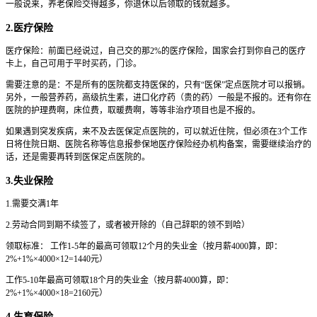
一般说来，养老保险交得越多，你退休以后领取的钱就越多。
2.医疗保险
医疗保险：前面已经说过，自己交的那2%的医疗保险，国家会打到你自己的医疗
卡上，自己可用于平时买药，门诊。
需要注意的是：不是所有的医院都支持医保的，只有“医保”定点医院才可以报销。
另外，一般营养药，高级抗生素，进口化疗药（贵的药）一般是不报的。还有你在
医院的护理费啊，床位费，取暖费啊，等等非治疗项目也是不报的。
如果遇到突发疾病，来不及去医保定点医院的，可以就近住院，但必须在3个工作
日将住院日期、医院名称等信息报参保地医疗保险经办机构备案，需要继续治疗的
话，还是需要再转到医保定点医院的。
3.失业保险
1.需要交满1年
2.劳动合同到期不续签了，或者被开除的（自己辞职的领不到哈）
领取标准： 工作1-5年的最高可领取12个月的失业金（按月薪4000算，即：
2%+1%×4000×12=1440元）
工作5-10年最高可领取18个月的失业金（按月薪4000算，即：
2%+1%×4000×18=2160元）
4.生育保险