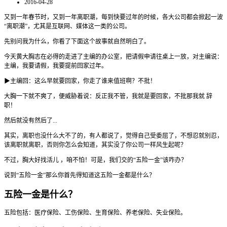
2016-04-28
又到一年春节时，又到一年离职潮，每到快要过年的时候，各大公司都会掀起一波
“离职潮”，尤其是互联网、媒体这一类的公司。
先别问我为什么，你看了下面这个故事就自然明白了。
今天黄大胸志在必得的走进了主编的办公室，把请假申请往桌上一放，对主编说：
主编，我要请假，我要提前回家过年。
▶主编回：这么早就要回家，你走了谁来值班啊？不批！
大胸一下就不爽了，便威胁着说：反正我不管，我就是要回家，不批那我就 辞
职！
然后就没有然后了...
其实，离职也没什么大不了的，有人都说了，觉得自己受委屈了，不想忍就别忍，
该离职就离职，否则你怎么会知道，其实没了你公司一样风生起呢？
不过，胸大好找活儿 ，咱不怕！可是，我们交的“五险一金”该咋办？
说到“五险一金”那么你首先得知道这五险一金都是什么？
五险一金是什么？
五险包括：医疗保险、工伤保险、生育保险、养老保险、失业保险。