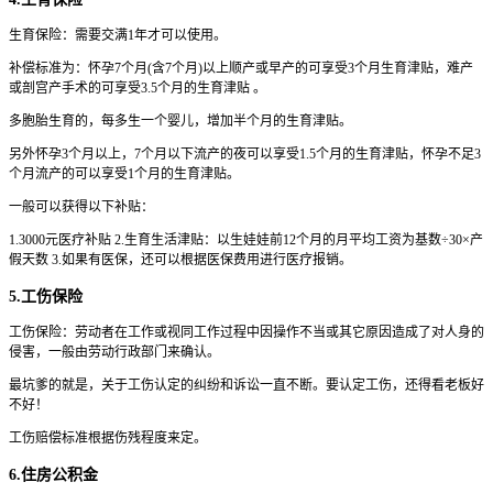
生育保险：需要交满1年才可以使用。
补偿标准为：怀孕7个月(含7个月)以上顺产或早产的可享受3个月生育津贴，难产
或剖宫产手术的可享受3.5个月的生育津贴 。
多胞胎生育的，每多生一个婴儿，增加半个月的生育津贴。
另外怀孕3个月以上，7个月以下流产的夜可以享受1.5个月的生育津贴，怀孕不足3
个月流产的可以享受1个月的生育津贴。
一般可以获得以下补贴：
1.3000元医疗补贴 2.生育生活津贴：以生娃娃前12个月的月平均工资为基数÷30×产
假天数 3.如果有医保，还可以根据医保费用进行医疗报销。
5.工伤保险
工伤保险：劳动者在工作或视同工作过程中因操作不当或其它原因造成了对人身的
侵害，一般由劳动行政部门来确认。
最坑爹的就是，关于工伤认定的纠纷和诉讼一直不断。要认定工伤，还得看老板好
不好！
工伤赔偿标准根据伤残程度来定。
6.住房公积金