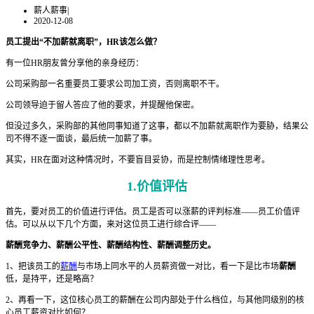
薪人薪事
|
2020-12-08
员工提出“不加薪就离职”，HR该怎么做？
有一位HR朋友曾分享他的亲身经历：
公司采购部一名重要员工要求公司加工资，否则离职不干。
公司领导迫于留人答应了他的要求，并提醒他保密。
但没过多久，采购部的其他同事知道了这事，都以不加薪就离职作为要胁，结果公
司不得不逐一面谈，最后统一加薪了事。
其实，HR在面对这种情况时，不要盲目妥协，而是控制情绪理性思考。
1.价值评估
首先，要对员工的价值进行评估。员工是否可以涨薪的评判标准——员工价值评
估。可以从以下几个方面，来对这位员工进行综合评——
薪酬竞争力、薪酬公平性、薪酬结构性、薪酬调整历史。
1、把该员工的
薪酬
与市场上同水平的人员薪资做一对比，看一下是比市场
薪酬
低，是持平，还是略高？
2、再看一下，这位核心员工的薪酬在公司内部处于什么档位，与其他同级别的核
心员工薪资对比如何？