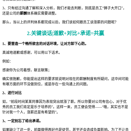
3、只有经过沟通了解和深入分析，我们才能去判断，到底是员工“狮子大开口”，
还是公司的
薪酬
体系确实需要调整。
那么，当以上的评判体系都完成以后，我们该如何跟员工谈涨薪的问题呢？
2.关键谈话|道歉+对比+承诺=共赢
1、要营造一个畅所欲言的对话环境，让对方卸下心防。
真诚地道歉或感谢，可以用以下话术。
例如：
感谢你为公司着想，献言献策；
确实很抱歉，你能提出这样的要求就说明对现在的薪酬制度有所疑问，这中间可能
有哪方面的环节没做到位，或是存在一些沟通上的问题。
2、进行对比
如，“前段时间某某同事因为表现突出就涨了薪。所以你要对公司有信心，对于优
秀的员工我们肯定是乐于培养的”。这样一来，员工便会觉得——“哦，其实也不是
针对我一个人，涨薪还是有希望的”。
3、一定别忘了给出承诺。
如果缺少了这一步，前面做得再好也是徒劳，甚至还会造成负面影响。为了不让员