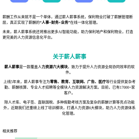
薪酬工作从来就不是一个单体，通过薪人薪事系统，保利物业打破了薪酬管理断
层，真正实现了薪酬的
“人事+财务+业务”
在线一体化管理。
未来，薪人薪事系统还将推出更多AI智能功能，助力保利地产和保利物业，打造
更完美的人力资源信息化平台。
关于薪人薪事
薪人薪事
是一款覆盖人
力资源六大模块
，致力于提升人力资源全局协同效率的软
件。
上线5年来，薪人薪事专注为
零售、教育、互联网、广告、医疗
等行业提供复杂考
勤、薪酬核算、专业人才招聘等全模块人力资源解决方案。目前，已有17000+家
客户。
除人才库、电子签、直联国税、多种假勤考核方案及复杂的薪酬计算等亮点功能
外，近期我们还重磅上线了培训模块，打通人力资源6大模块，助力人力资源体系
化管理。
相关推荐