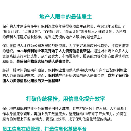
地产人眼中的最佳雇主
保利的人才建设有多牛？保利连续多年获得多项雇主品牌奖，在2018年又推出了
“炼兵计划”、“点将计划”、“百帅计划”、“领军计划”等多项人才建设计划，为所有
的保利人搭建好成长阶梯，是当之无愧的地产人眼中的最佳雇主。
保利坚信把人才作为公司发展的战略资源。为了更好地顺应时代趋势，打造更坚韧
的组织，
2020年保利物业率先开始了人力资源信息化转型。
通过对市场上众多人力
资源系统进行对比选型，从产品实力、市场覆盖率、服务能力等众多方面谨慎考虑
和衡量，
最后保利物业选择与薪人薪事合作。
经过一段时间的使用和验证，保利物业发现薪人薪事6大模块可完全匹配保利物业
的人力资源管理需求，继而，
保利地产
也开始选择与薪人薪事合作，
成为了保利集
团人力资源信息化建设的又一里程碑！
打破传统桎梏，用信息化提升效率
保利地产和保利物业业务遍布全国各大城市，共有3700+名工作人员。人力资源工
作本身就庞杂繁琐，再加上员工数量庞大，这无疑给HR带来了巨大压力。如何在
原有的流程上节省HR精力、提高HR效率，成了保利信息化转型的挑战。
员工信息在线管理，打造信息化基础平台